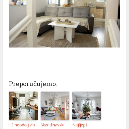
Preporučujemo:
13 neodoljivih
Skandinavski
Najljepši