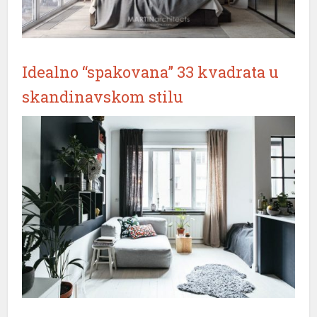
Idealno “spakovana” 33 kvadrata u
skandinavskom stilu