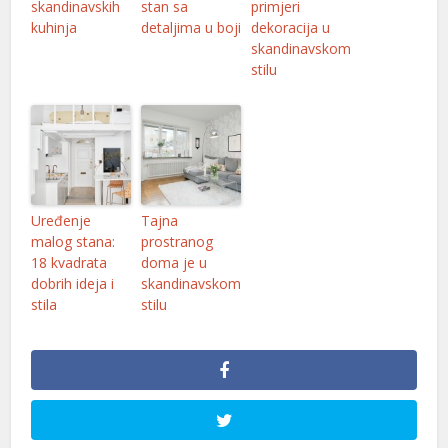
skandinavskih
stan sa
primjeri
kuhinja
detaljima u boji
dekoracija u
skandinavskom
stilu
Uređenje
Tajna
malog stana:
prostranog
18 kvadrata
doma je u
dobrih ideja i
skandinavskom
stila
stilu