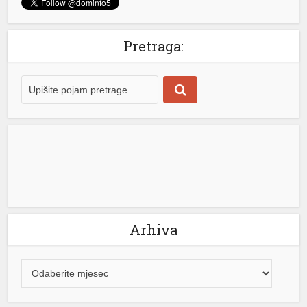
granične kontrole usljed migrantske krize u španskoj
enklavi Seuta. – Italija ne prihvata ultimatume niti
nametanja iz inostranstva kada je riječ o nacionalnoj
Pretraga:
bezbjednosti i kontroli granica. Ni pod kojim uslovima
ne namjeravamo da preispitujemo odluku o
privremenoj […]
[...]
Arhiva