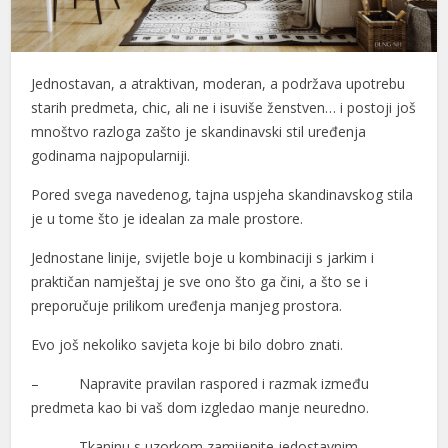
Jednostavan, a atraktivan, moderan, a podržava upotrebu
starih predmeta, chic, ali ne i isuviše ženstven… i postoji još
mnoštvo razloga zašto je skandinavski stil uređenja
godinama najpopularniji.
Pored svega navedenog, tajna uspjeha skandinavskog stila
je u tome što je idealan za male prostore.
Jednostane linije, svijetle boje u kombinaciji s jarkim i
praktičan namještaj je sve ono što ga čini, a što se i
preporučuje prilikom uređenja manjeg prostora.
Evo još nekoliko savjeta koje bi bilo dobro znati.
– Napravite pravilan raspored i razmak između
predmeta kao bi vaš dom izgledao manje neuredno.
– Tkaninu s uzorkom zamijenite jedostavnim