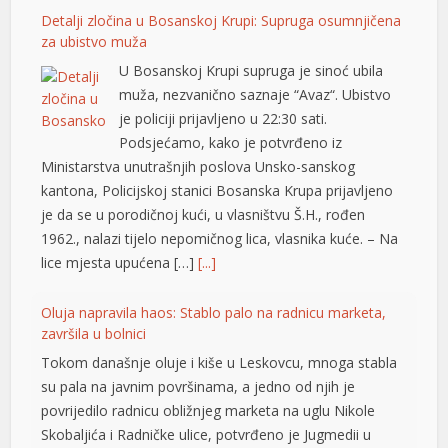
Detalji zločina u Bosanskoj Krupi: Supruga osumnjičena
za ubistvo muža
shortener
U Bosanskoj Krupi supruga je sinoć ubila
muža, nezvanično saznaje “Avaz“. Ubistvo
je policiji prijavljeno u 22:30 sati.
Podsjećamo, kako je potvrđeno iz
Ministarstva unutrašnjih poslova Unsko-sanskog
kantona, Policijskoj stanici Bosanska Krupa prijavljeno
je da se u porodičnoj kući, u vlasništvu Š.H., rođen
1962., nalazi tijelo nepomičnog lica, vlasnika kuće. – Na
lice mjesta upućena […]
[...]
Oluja napravila haos: Stablo palo na radnicu marketa,
završila u bolnici
Tokom današnje oluje i kiše u Leskovcu, mnoga stabla
su pala na javnim površinama, a jedno od njih je
povrijedilo radnicu obližnjeg marketa na uglu Nikole
Skobaljića i Radničke ulice, potvrđeno je Jugmedii u