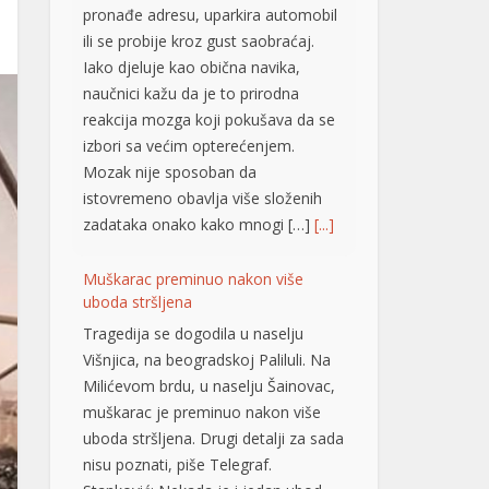
pronađe adresu, uparkira automobil
ili se probije kroz gust saobraćaj.
Iako djeluje kao obična navika,
naučnici kažu da je to prirodna
reakcija mozga koji pokušava da se
izbori sa većim opterećenjem.
Mozak nije sposoban da
istovremeno obavlja više složenih
zadataka onako kako mnogi […]
[...]
Muškarac preminuo nakon više
uboda stršljena
Tragedija se dogodila u naselju
Višnjica, na beogradskoj Paliluli. Na
Milićevom brdu, u naselju Šainovac,
muškarac je preminuo nakon više
uboda stršljena. Drugi detalji za sada
nisu poznati, piše Telegraf.