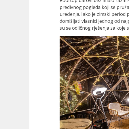
Rooftop barovi bez imalo razmi
predivnog pogleda koji se pruža,
uređenja. Iako je zimski period 
domišljati vlasnici jednog od na
su se odličnog rješenja za koje 