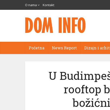
O nama
Kontakt
Početna
News Report
Dizajn i arhi
U Budimpešt
rooftop 
božićn