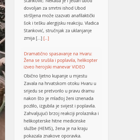
Stanković: Nekada je i jedan ubod
dovoljan za smrtni ishod Ubod
stršljena može izazvati anafilaktički
šok i tešku alergijsku reakciju. Vladica
Stanković, stručnjak za uklanjanje
zmija […]
[...]
Dramatično spasavanje na Hvaru:
Žena se srušila i poplavila, helikopter
izveo herojski manevar VIDEO
Obično ljetno kupanje u mjestu
Zavala na hrvatskom otoku Hvaru u
srijedu se pretvorilo u pravu dramu
nakon što je mlađoj ženi iznenada
pozlilo, izgubila je svijest i poplavila.
Zahvaljujući brzoj reakciji prolaznika i
helikopterske hitne medicinske
službe (HEMS), žena je na kraju
pokazala znakove oporavka.