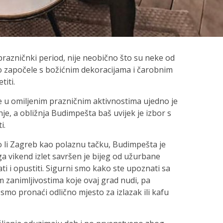
prazničnki period, nije neobično što su neke od
o započele s božićnim dekoracijama i čarobnim
iti.
e u omiljenim prazničnim aktivnostima ujedno je
nje, a obližnja Budimpešta baš uvijek je izbor s
i.
li Zagreb kao polaznu tačku, Budimpešta je
toga vikend izlet savršen je bijeg od užurbane
ti i opustiti. Sigurni smo kako ste upoznati sa
m zanimljivostima koje ovaj grad nudi, pa
smo pronaći odlično mjesto za izlazak ili kafu