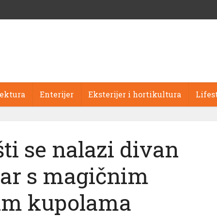
tektura
Enterijer
Eksterijer i hortikultura
Lifes
i se nalazi divan
bar s magičnim
im kupolama