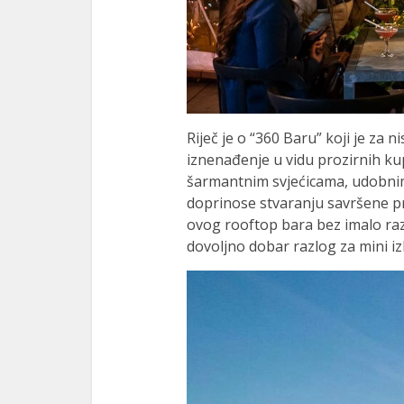
Riječ je o “360 Baru” koji je za
iznenađenje u vidu prozirnih ku
šarmantnim svjećicama, udobnim i
doprinose stvaranju savršene pr
ovog rooftop bara bez imalo razm
dovoljno dobar razlog za mini iz