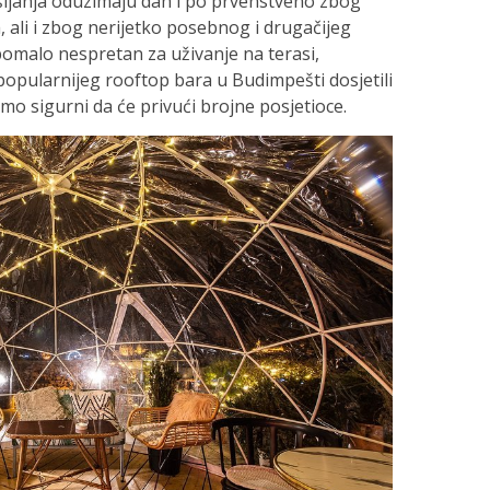
šljanja oduzimaju dah i po prvenstveno zbog
 ali i zbog nerijetko posebnog i drugačijeg
pomalo nespretan za uživanje na terasi,
jpopularnijeg rooftop bara u Budimpešti dosjetili
smo sigurni da će privući brojne posjetioce.