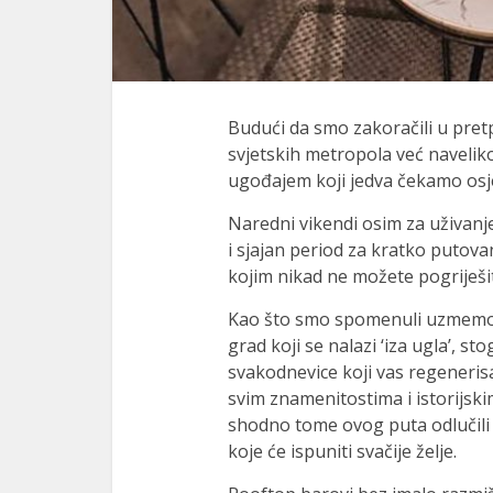
Budući da smo zakoračili u pret
svjetskih metropola već navelik
ugođajem koji jedva čekamo osjet
Naredni vikendi osim za uživanj
i sjajan period za kratko putova
kojim nikad ne možete pogriješit
Kao što smo spomenuli uzmemo 
grad koji se nalazi ‘iza ugla’, s
svakodnevice koji vas regenerisa
svim znamenitostima i istorijski
shodno tome ovog puta odlučili 
koje će ispuniti svačije želje.