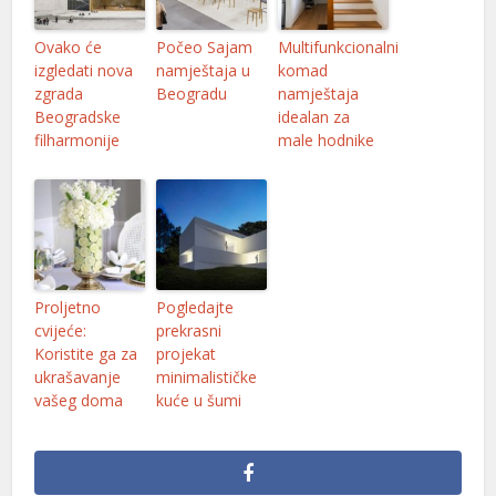
nel
Ovako će
Počeo Sajam
Multifunkcionalni
izgledati nova
namještaja u
komad
nel
zgrada
Beogradu
namještaja
Beogradske
idealan za
nel
filharmonije
male hodnike
nel
nel
nel
nel
Proljetno
Pogledajte
cvijeće:
prekrasni
nel
Koristite ga za
projekat
ukrašavanje
minimalističke
nel
vašeg doma
kuće u šumi
nel
nel