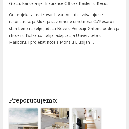
Gracu, Kancelarije “Insurance Offices Basler” u Beču…
nel
Od projekata realizovanih van Austrije izdvajaju se:
nel
rekonstrukcija Muzeja savremene umetnosti Ca'Pesaro i
nel
stambeno naselje Judeca Nove u Veneciji; Grifone područja
i hoteli u Bolzanu, Italija; adaptacija Univerziteta u
nel
Mariboru, i projekat hotela Mons u Ljubljani…
nel
ın al
ın al
nel
nel
Preporučujemo:
nel
nel
nel