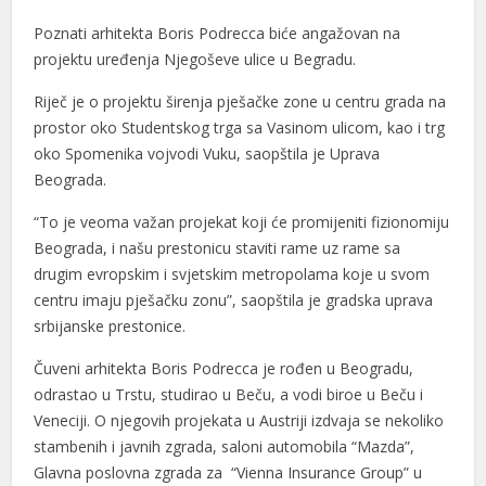
Poznati arhitekta Boris Podrecca biće angažovan na
nel
projektu uređenja Njegoševe ulice u Begradu.
nel
Riječ je o projektu širenja pješačke zone u centru grada na
nel
prostor oko Studentskog trga sa Vasinom ulicom, kao i trg
oko Spomenika vojvodi Vuku, saopštila je Uprava
nel
Beograda.
nel
“To je veoma važan projekat koji će promijeniti fizionomiju
nel
Beograda, i našu prestonicu staviti rame uz rame sa
drugim evropskim i svjetskim metropolama koje u svom
nel
centru imaju pješačku zonu”, saopštila je gradska uprava
srbijanske prestonice.
nel
Čuveni arhitekta Boris Podrecca je rođen u Beogradu,
nel
odrastao u Trstu, studirao u Beču, a vodi biroe u Beču i
nel
Veneciji. O njegovih projekata u Austriji izdvaja se nekoliko
stambenih i javnih zgrada, saloni automobila “Mazda”,
nel
Glavna poslovna zgrada za “Vienna Insurance Group” u