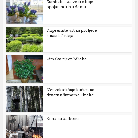
Zumbuli – za vedre boje i
nel
opojan miris u domu
nel
Pripremite vrt za proljeće
s naših 7 ideja
k
Zimska njega biljaka
ın al
Nesvakidašnja kućica na
drvetu u šumama Finske
nel
nel
Zima na balkonu
nel
nel