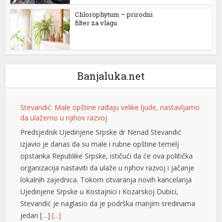
Chlorophytum – prirodni
nel
filter za vlagu
nel
nel
Banjaluka.net
nel
nel
Stevandić: Male opštine rađaju velike ljude, nastavljamo
nel
da ulažemo u njihov razvoj
Predsjednik Ujedinjene Srpske dr Nenad Stevandić
nel
izjavio je danas da su male i rubne opštine temelj
nel
opstanka Republike Srpske, ističući da će ova politička
organizacija nastaviti da ulaže u njihov razvoj i jačanje
lokalnih zajednica. Tokom otvaranja novih kancelarija
nel
Ujedinjene Srpske u Kostajnici i Kozarskoj Dubici,
Stevandić je naglasio da je podrška manjim sredinama
nel
jedan […]
[...]