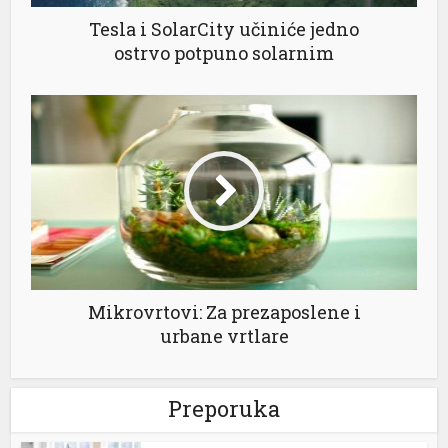
Tesla i SolarCity učiniće jedno
nel
ostrvo potpuno solarnim
nel
nel
nel
nel
nel
Mikrovrtovi: Za prezaposlene i
urbane vrtlare
Preporuka