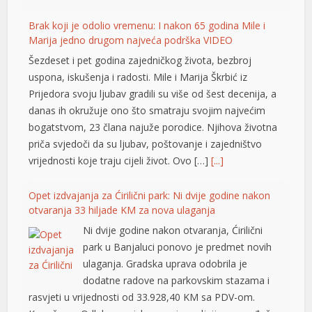
nel
Brak koji je odolio vremenu: I nakon 65 godina Mile i
nel
Marija jedno drugom najveća podrška VIDEO
Šezdeset i pet godina zajedničkog života, bezbroj
nel
uspona, iskušenja i radosti. Mile i Marija Škrbić iz
nel
Prijedora svoju ljubav gradili su više od šest decenija, a
danas ih okružuje ono što smatraju svojim najvećim
nel
bogatstvom, 23 člana najuže porodice. Njihova životna
priča svjedoči da su ljubav, poštovanje i zajedništvo
nel
vrijednosti koje traju cijeli život. Ovo […]
[...]
nel
Opet izdvajanja za Ćirilični park: Ni dvije godine nakon
nel
otvaranja 33 hiljade KM za nova ulaganja
nel
Ni dvije godine nakon otvaranja, Ćirilični
park u Banjaluci ponovo je predmet novih
ın al
ulaganja. Gradska uprava odobrila je
dodatne radove na parkovskim stazama i
nel
rasvjeti u vrijednosti od 33.928,40 KM sa PDV-om.
nel