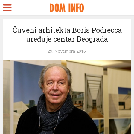
rt
Čuveni arhitekta Boris Podrecca
uređuje centar Beograda
ms
nel
29. Novembra 2016.
nel
etleri