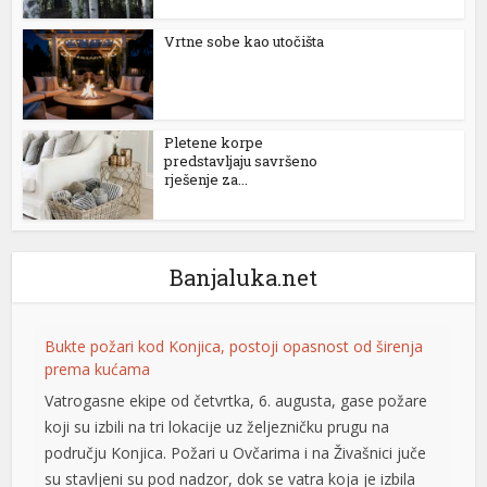
l
Vrtne sobe kao utočišta
l
l
Pletene korpe
predstavljaju savršeno
l
rješenje za...
l
Banjaluka.net
l
l
Bukte požari kod Konjica, postoji opasnost od širenja
prema kućama
l
Vatrogasne ekipe od četvrtka, 6. augusta, gase požare
l
koji su izbili na tri lokacije uz željezničku prugu na
području Konjica. Požari u Ovčarima i na Živašnici juče
l
su stavljeni su pod nadzor, dok se vatra koja je izbila