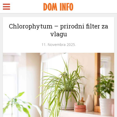
t
Chlorophytum – prirodni filter za
vlagu
l
11. Novembra 2025.
l
leri
l