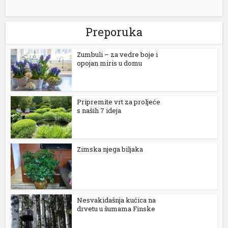
Preporuka
Zumbuli – za vedre boje i
opojan miris u domu
 al
Pripremite vrt za proljeće
l
s naših 7 ideja
l
l
Zimska njega biljaka
l
l
Nesvakidašnja kućica na
l
drvetu u šumama Finske
l