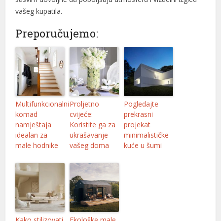
vašeg kupatila.
l
Preporučujemo:
l
l
l
l
Multifunkcionalni
Proljetno
Pogledajte
l
komad
cvijeće:
prekrasni
namještaja
Koristite ga za
projekat
l
idealan za
ukrašavanje
minimalističke
male hodnike
vašeg doma
kuće u šumi
l
l
l
l
Kako stilizovati
Ekološke male