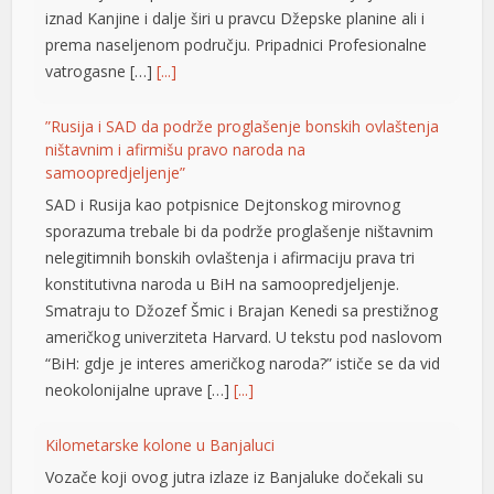
l
iznad Kanjine i dalje širi u pravcu Džepske planine ali i
prema naseljenom području. Pripadnici Profesionalne
l
vatrogasne […]
[...]
l
”Rusija i SAD da podrže proglašenje bonskih ovlaštenja
l
ništavnim i afirmišu pravo naroda na
samoopredjeljenje”
l
SAD i Rusija kao potpisnice Dejtonskog mirovnog
sporazuma trebale bi da podrže proglašenje ništavnim
l
nelegitimnih bonskih ovlaštenja i afirmaciju prava tri
 al
konstitutivna naroda u BiH na samoopredjeljenje.
Smatraju to Džozef Šmic i Brajan Kenedi sa prestižnog
l
američkog univerziteta Harvard. U tekstu pod naslovom
l
“BiH: gdje je interes američkog naroda?” ističe se da vid
neokolonijalne uprave […]
[...]
l
Kilometarske kolone u Banjaluci
l
Vozače koji ovog jutra izlaze iz Banjaluke dočekali su
l