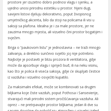
prostore jer izuzetno dobro podnosi vlagu i sjenku, a
l
ujedno unosi prirodnu estetiku u prostor. Njeni dugi,
l
savijeni listovi djeluju dekorativno, poput živopisnog
umjetničkog akcenta, bilo da stoji na policama ili visi u
l
saksiji sa plafona. Idealna je i za male prostore, jer ne
zauzima mnogo mjesta, ali vizuelno čini prostor bogatijim i
 al
svježim.
 al
Briga o “paukovom listu” je jednostavna – ne traži mnogo
l
zalivanja, a direktno sunčevo svjetlo joj nije potrebno.
Najbolje je postaviti je blizu prozora ili ventilatora, gdje
l
može da apsorbuje vlagu i spriječi buđ, ili na neku visinu,
l
kao što je polica ili viseća saksija, gdje će skupljati čestice
iz vazduha i vizuelno osvježiti kupatilo.
l
Za maksimalni efekat, može se kombinovati sa drugim
l
biljkama koje čiste vazduh, poput Pothosa i Sansevierije,
stvarajući mali prirodni sistem pročišćavanja vazduha. Ali
l
oprez – ne pretrpavajte prostor biljkama; jedan ili dve su
l
sasvim dovoljne da poboljšaju atmosferu i vizuelni izgled