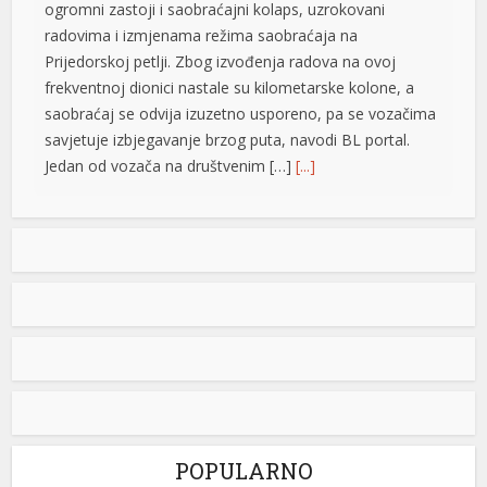
ogromni zastoji i saobraćajni kolaps, uzrokovani
radovima i izmjenama režima saobraćaja na
l
Prijedorskoj petlji. Zbog izvođenja radova na ovoj
l
frekventnoj dionici nastale su kilometarske kolone, a
saobraćaj se odvija izuzetno usporeno, pa se vozačima
l
savjetuje izbjegavanje brzog puta, navodi BL portal.
l
Jedan od vozača na društvenim […]
[...]
l
Pripremite kišobrane: Nakon vrelog dana stižu pljuskovi i
grmljavina
at
Stanovnike Republike Srpske i Bosne i Hercegovine
rt
danas očekuje još jedan veoma topao ljetni dan, ali će
u poslijepodnevnim i večernjim časovima u pojedinim
krajevima kišobrani ipak biti potrebni. Prije podne
preovladavaće pretežno sunčano vrijeme, dok se sa
razvojem oblačnosti kasnije tokom dana lokalno
t
očekuju pljuskovi praćeni grmljavinom. Duvaće slab do
umjeren vjetar sjevernog i […]
[...]
l
POPULARNO