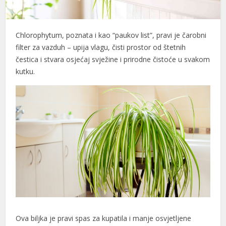
l
Chlorophytum, poznata i kao “paukov list”, pravi je čarobni
l
filter za vazduh – upija vlagu, čisti prostor od štetnih
l
čestica i stvara osjećaj svježine i prirodne čistoće u svakom
kutku.
l
l
l
l
l
l
l
l
Ova biljka je pravi spas za kupatila i manje osvjetljene