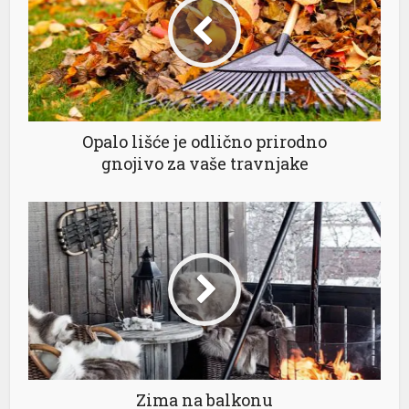
l
l
l
Opalo lišće je odlično prirodno
gnojivo za vaše travnjake
l
l
l
Zima na balkonu