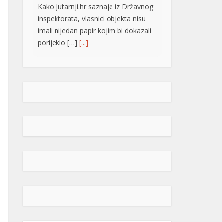
Kako Jutarnji.hr saznaje iz Državnog
inspektorata, vlasnici objekta nisu
imali nijedan papir kojim bi dokazali
porijeklo […]
[...]
Detalji zločina u Bosanskoj Krupi:
Supruga osumnjičena za ubistvo
muža
U Bosanskoj Krupi
supruga je sinoć ubila
muža, nezvanično
saznaje “Avaz“. Ubistvo
je policiji prijavljeno u 22:30 sati.
Podsjećamo, kako je potvrđeno iz
Ministarstva unutrašnjih poslova
Unsko-sanskog kantona, Policijskoj
stanici Bosanska Krupa prijavljeno je
da se u porodičnoj kući, u vlasništvu
Š.H., rođen 1962., nalazi tijelo