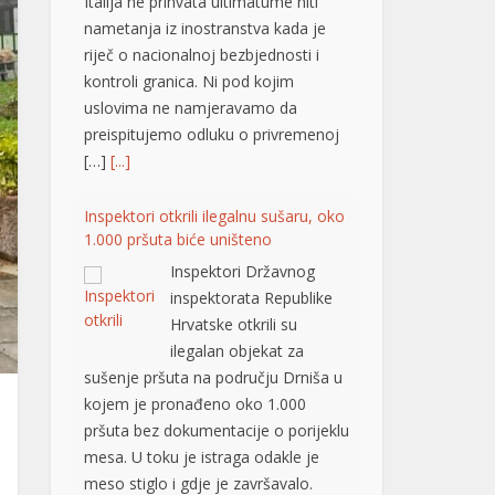
Italija ne prihvata ultimatume niti
nametanja iz inostranstva kada je
riječ o nacionalnoj bezbjednosti i
kontroli granica. Ni pod kojim
uslovima ne namjeravamo da
preispitujemo odluku o privremenoj
[…]
[...]
Inspektori otkrili ilegalnu sušaru, oko
1.000 pršuta biće uništeno
Inspektori Državnog
inspektorata Republike
Hrvatske otkrili su
ilegalan objekat za
sušenje pršuta na području Drniša u
kojem je pronađeno oko 1.000
pršuta bez dokumentacije o porijeklu
mesa. U toku je istraga odakle je
meso stiglo i gdje je završavalo.