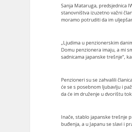
Sanja Mataruga, predsjednica IW
stanovništva izuzetno važni član
moramo potruditi da im uljepš
„Ljudima u penzionerskim danima
Domu penzionera imaju, a mi sm
sadnicama japanske trešnje“, ka
Penzioneri su se zahvalili člani
će se s posebnom ljubavlju i pa
da će im druženje u dvorištu tok
Inače, stablo japanske trešnje pr
buđenja, a u Japanu se slavi i p