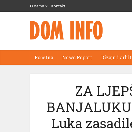
O nama
Kontakt
Početna
News Report
Dizajn i arhi
ZA LJEP
BANJALUKU: 
Luka zasadil