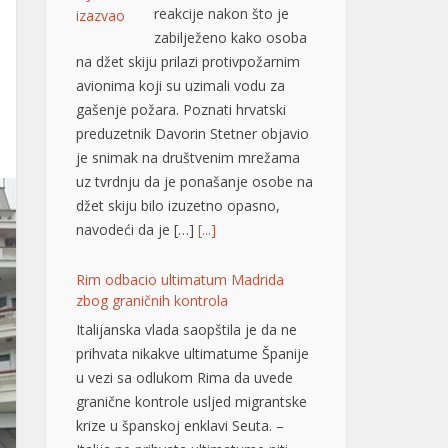
reakcije nakon što je
zabilježeno kako osoba
na džet skiju prilazi protivpožarnim
avionima koji su uzimali vodu za
gašenje požara. Poznati hrvatski
preduzetnik Davorin Stetner objavio
je snimak na društvenim mrežama
uz tvrdnju da je ponašanje osobe na
džet skiju bilo izuzetno opasno,
navodeći da je […]
[...]
Rim odbacio ultimatum Madrida
zbog graničnih kontrola
Italijanska vlada saopštila je da ne
prihvata nikakve ultimatume Španije
u vezi sa odlukom Rima da uvede
granične kontrole usljed migrantske
krize u španskoj enklavi Seuta. –