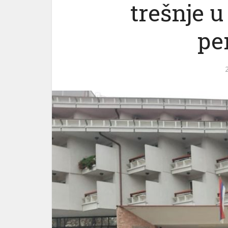
trešnje 
pe