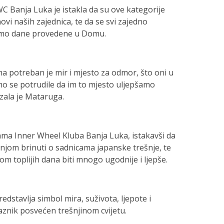
C Banja Luka je istakla da su ove kategorije
ovi naših zajednica, te da se svi zajedno
amo dane provedene u Domu.
 potreban je mir i mjesto za odmor, što oni u
o se potrudile da im to mjesto uljepšamo
zala je Mataruga.
cama Inner Wheel Kluba Banja Luka, istakavši da
žnjom brinuti o sadnicama japanske trešnje, te
om toplijih dana biti mnogo ugodnije i ljepše.
edstavlja simbol mira, suživota, ljepote i
raznik posvećen trešnjinom cvijetu.