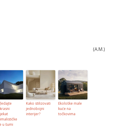
(A.M.)
ledajte
Kako stilizovati
Ekološke male
krasni
jednobojni
kuće na
jekat
interijer?
točkovima
imalističke
e u šumi