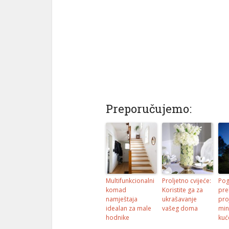
Preporučujemo:
Multifunkcionalni
Proljetno cvijeće:
Pog
komad
Koristite ga za
pre
namještaja
ukrašavanje
pro
idealan za male
vašeg doma
min
hodnike
kuć