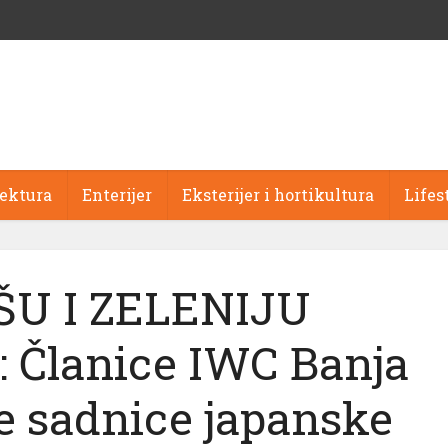
tektura
Enterijer
Eksterijer i hortikultura
Lifes
ŠU I ZELENIJU
Članice IWC Banja
e sadnice japanske