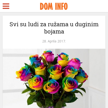
Svi su ludi za ružama u duginim
bojama
28. Aprila 2017.
ri