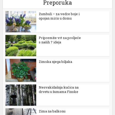
Preporuka
Zumbuli – za vedre boje i
opojan miris u domu
Pripremite vrt za proljeće
s naših 7 ideja
Zimska njega biljaka
Nesvakidašnja kućica na
drvetu u šumama Finske
Zima na balkonu