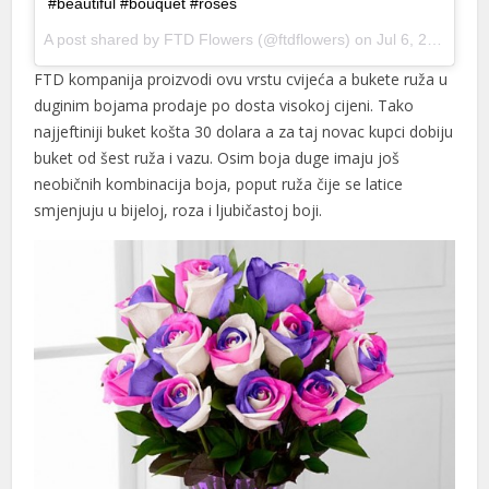
#beautiful #bouquet #roses
A post shared by FTD Flowers (@ftdflowers) on
Jul 6, 2016 at 11:49am PDT
FTD kompanija proizvodi ovu vrstu cvijeća a bukete ruža u
duginim bojama prodaje po dosta visokoj cijeni. Tako
najjeftiniji buket košta 30 dolara a za taj novac kupci dobiju
buket od šest ruža i vazu. Osim boja duge imaju još
neobičnih kombinacija boja, poput ruža čije se latice
smjenjuju u bijeloj, roza i ljubičastoj boji.