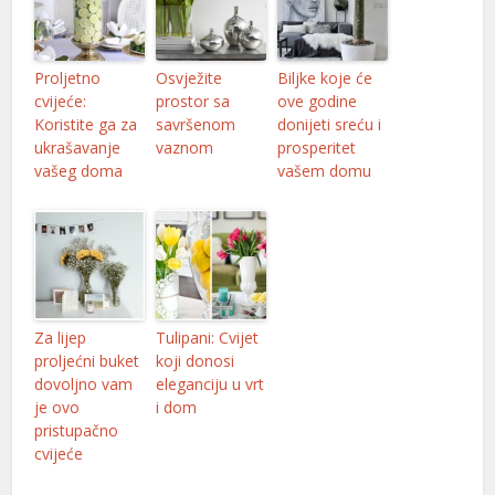
Proljetno
Osvježite
Biljke koje će
cvijeće:
prostor sa
ove godine
Koristite ga za
savršenom
donijeti sreću i
ukrašavanje
vaznom
prosperitet
vašeg doma
vašem domu
Za lijep
Tulipani: Cvijet
proljećni buket
koji donosi
dovoljno vam
eleganciju u vrt
je ovo
i dom
pristupačno
cvijeće