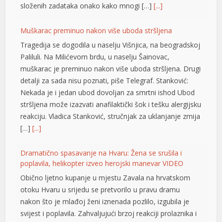
složenih zadataka onako kako mnogi […]
[...]
u
Muškarac preminuo nakon više uboda stršljena
u
Tragedija se dogodila u naselju Višnjica, na beogradskoj
u
Paliluli. Na Milićevom brdu, u naselju Šainovac,
muškarac je preminuo nakon više uboda stršljena. Drugi
detalji za sada nisu poznati, piše Telegraf. Stanković:
Nekada je i jedan ubod dovoljan za smrtni ishod Ubod
stršljena može izazvati anafilaktički šok i tešku alergijsku
reakciju. Vladica Stanković, stručnjak za uklanjanje zmija
[…]
[...]
Dramatično spasavanje na Hvaru: Žena se srušila i
poplavila, helikopter izveo herojski manevar VIDEO
Obično ljetno kupanje u mjestu Zavala na hrvatskom
otoku Hvaru u srijedu se pretvorilo u pravu dramu
nakon što je mlađoj ženi iznenada pozlilo, izgubila je
svijest i poplavila. Zahvaljujući brzoj reakciji prolaznika i