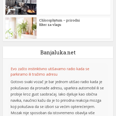
Chlorophytum – prirodni
filter za vlagu
Banjaluka.net
Evo zašto instinktivno utišavamo radio kada se
parkiramo ili tražimo adresu
Gotovo svaki vozač je bar jednom utišao radio kada je
t
pokušavao da pronađe adresu, uparkira automobil ili se
probije kroz gust saobraćaj. Iako djeluje kao obična
navika, naučnici kažu da je to prirodna reakcija mozga
koji pokušava da se izbori sa većim opterećenjem.
Mozak nije sposoban da istovremeno obavlja više
u