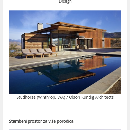
Design
klink panel
klink panel
klink panel
klink panel
minati
klink
klink Panel
klink
klink Panel
Studhorse (Winthrop, WA) / Olson Kundig Architects
klink
al oku
Stambeni prostor za više porodica
klink Panel