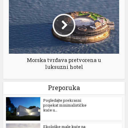
king Forum
rıs escort
park giriş
ibet, mavibet giriş
asino giriş
Morska tvrđava pretvorena u
coflex
luksuzni hotel
tuk yıkama
 cocaine
Preporuka
anca escort
Pogledajte prekrasni
projekat minimalističke
et giriş
kuće u...
tgeld
Ekološke male kuće na
obet giriş