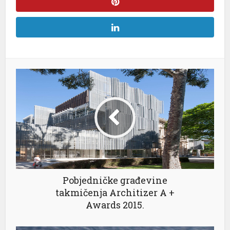
ebet
no
asino giriş
acasino
ndpashabet
ibet
asino
asino giriş
Pobjedničke građevine
asino
takmičenja Architizer A +
eni geri getirme büyüsü
Awards 2015.
sibom