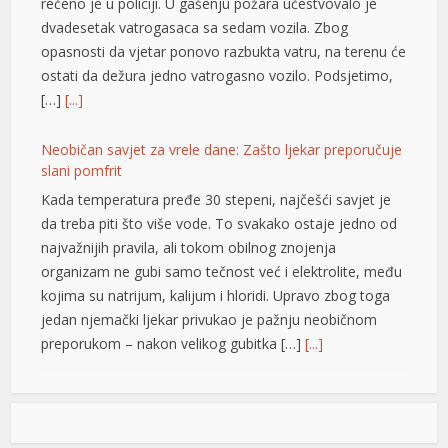
lis 100 mg
rečeno je u policiji. U gašenju požara učestvovalo je
dvadesetak vatrogasaca sa sedam vozila. Zbog
gra 2026 fiyatları
opasnosti da vjetar ponovo razbukta vatru, na terenu će
ostati da dežura jedno vatrogasno vozilo. Podsjetimo,
gra 100 mg fiyat
[…]
[...]
a 100 mg
Neobičan savjet za vrele dane: Zašto ljekar preporučuje
boslot
slani pomfrit
park
Kada temperatura pređe 30 stepeni, najčešći savjet je
da treba piti što više vode. To svakako ostaje jedno od
obet giriş
najvažnijih pravila, ali tokom obilnog znojenja
organizam ne gubi samo tečnost već i elektrolite, među
no
kojima su natrijum, kalijum i hloridi. Upravo zbog toga
 satın al
jedan njemački ljekar privukao je pažnju neobičnom
preporukom – nakon velikog gubitka […]
[...]
bet
asino
Opet izdvajanja za Ćirilični park: Ni dvije godine nakon
otvaranja 33 hiljade KM za nova ulaganja
tonbet
Ni dvije godine nakon otvaranja, Ćirilični park u Banjaluci