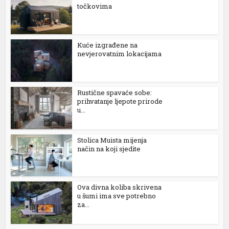
točkovima
acasino
upabet
Kuće izgrađene na
nevjerovatnim lokacijama
sbahis
ibom giriş
Rustične spavaće sobe:
iganbet
prihvatanje ljepote prirode
u...
iganbet
sibom
Stolica Muista mijenja
način na koji sjedite
inbet
iganbet
Ova divna koliba skrivena
u šumi ima sve potrebno
ibom giris
za...
asino giriş