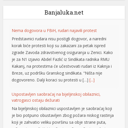
arya escort
Banjaluka.net
arya escort
arya escort
Nema dogovora u FBiH, rudari najavili protest
Predstavnici rudara nisu postigli dogovor, a naredni
bet
korak biće protesti koji su zakazani za petak ispred
obet
zgrade Zavoda zdravstvenog osiguranja u Zenici. Kako
je za N1 izjavio Abdel Fazlić iz Sindikata radnika RMU
ort bayan
Kakanj, na protestima će učestvovati rudari iz Kaknja i
iganbet güncel giriş
Breze, uz podršku Granskog sindikata. “Ništa nije
dogovoreno. Dalji koraci su protesti u […]
[...]
ite yönetim sistemi
Uspostavljen saobraćaj na bijeljinskoj obilaznici,
gra 100 mg
vatrogasci ostaju dežurati
is fiyat
Na bijeljinskoj obilaznici uspostavljen je saobraćaj koji
je bio potpuno obustavljen zbog požara niskog rastinja
gra fiyat
koji je zahvatio veliku površinu sa obje strane puta,