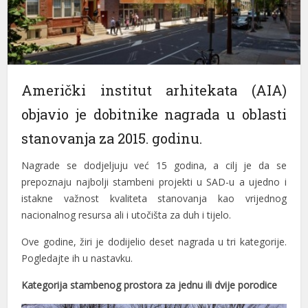
klink panel
klink panel
klink panel
Američki institut arhitekata (AIA)
klink panel
objavio je dobitnike nagrada u oblasti
klink panel
stanovanja za 2015. godinu.
klink panel
Nagrade se dodjeljuju već 15 godina, a cilj je da se
prepoznaju najbolji stambeni projekti u SAD-u a ujedno i
klink panel
istakne važnost kvaliteta stanovanja kao vrijednog
klink panel
nacionalnog resursa ali i utočišta za duh i tijelo.
klink panel
Ove godine, žiri je dodijelio deset nagrada u tri kategorije.
Pogledajte ih u nastavku.
klink panel
Kategorija stambenog prostora za jednu ili dvije porodice
klink panel