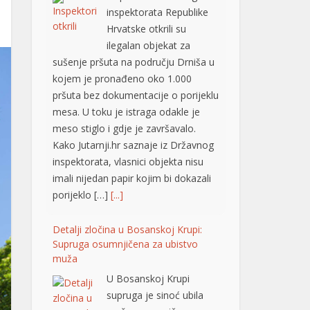
ilegalan objekat za
sušenje pršuta na području Drniša u
kojem je pronađeno oko 1.000
pršuta bez dokumentacije o porijeklu
mesa. U toku je istraga odakle je
meso stiglo i gdje je završavalo.
Kako Jutarnji.hr saznaje iz Državnog
inspektorata, vlasnici objekta nisu
imali nijedan papir kojim bi dokazali
porijeklo […]
[...]
Detalji zločina u Bosanskoj Krupi:
Supruga osumnjičena za ubistvo
muža
U Bosanskoj Krupi
supruga je sinoć ubila
muža, nezvanično
saznaje “Avaz“. Ubistvo