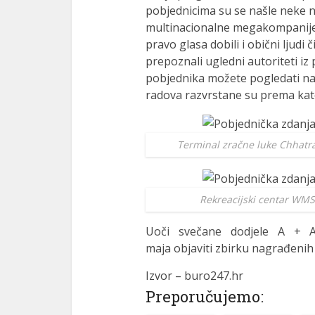
pobjednicima su se našle neke no
multinacionalne megakompanije
pravo glasa dobili i obični ljudi
prepoznali ugledni autoriteti iz
pobjednika možete pogledati n
radova razvrstane su prema kateg
Terminal zračne luke Chhatra
Rekreacijski centar WMS
Uoči svečane dodjele A + A
maja objaviti zbirku nagrađenih
Izvor – buro247.hr
Preporučujemo: