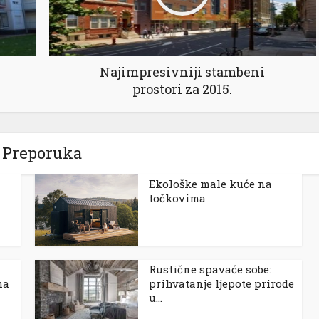
Najimpresivniji stambeni
prostori za 2015.
Preporuka
Ekološke male kuće na
točkovima
Rustične spavaće sobe:
ma
prihvatanje ljepote prirode
u...