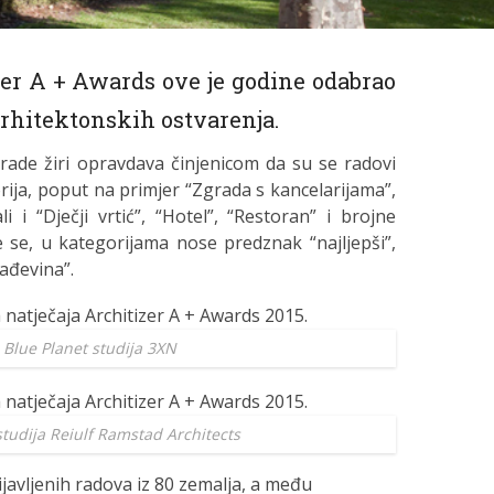
zer A + Awards ove je godine odabrao
arhitektonskih ostvarenja.
grade žiri opravdava činjenicom da su se radovi
rija, poput na primjer “Zgrada s kancelarijama”,
li i “Dječji vrtić”, “Hotel”, “Restoran” i brojne
e se, u kategorijama nose predznak “najljepši”,
rađevina”.
Blue Planet studija 3XN
studija Reiulf Ramstad Architects
ijavljenih radova iz 80 zemalja, a među