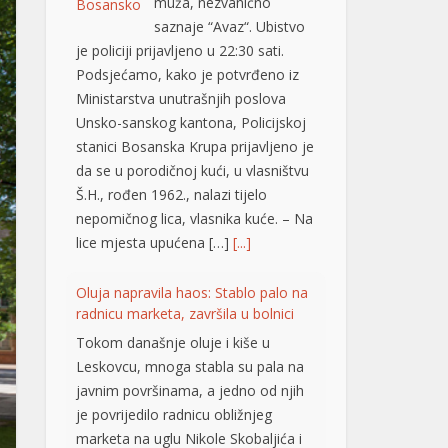
je policiji prijavljeno u 22:30 sati.
Podsjećamo, kako je potvrđeno iz
Ministarstva unutrašnjih poslova
Unsko-sanskog kantona, Policijskoj
stanici Bosanska Krupa prijavljeno je
da se u porodičnoj kući, u vlasništvu
Š.H., rođen 1962., nalazi tijelo
nepomičnog lica, vlasnika kuće. – Na
lice mjesta upućena […]
[...]
Oluja napravila haos: Stablo palo na
radnicu marketa, završila u bolnici
Tokom današnje oluje i kiše u
Leskovcu, mnoga stabla su pala na
javnim površinama, a jedno od njih
je povrijedilo radnicu obližnjeg
marketa na uglu Nikole Skobaljića i
Radničke ulice, potvrđeno je
Jugmedii u Hitnoj pomoći. Riječ je o