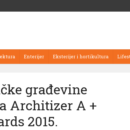
tektura
Enterijer
Eksterijer i hortikultura
Lifes
ičke građevine
a Architizer A +
rds 2015.