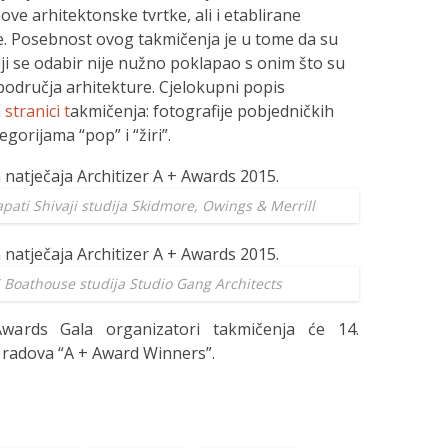
ve arhitektonske tvrtke, ali i etablirane
. Posebnost ovog takmičenja je u tome da su
 čiji se odabir nije nužno poklapao s onim što su
 područja arhitekture. Cjelokupni popis
a
stranici t
akmičenja: fotografije pobjedničkih
orijama “pop” i “žiri”.
pati Shivaji studija Skidmore, Owings & Merrill
 Boathouse studija Studio Gang Architects
wards Gala organizatori takmičenja će 14.
 radova “A + Award Winners”.