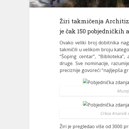
Žiri takmičenja Architi
je čak 150 pobjedničkih 
Ovako veliki broj dobitnika na
takmičili u velikom broju katego
“Šoping centar”, “Biblioteka”, a
druge. Sve nominacije, razumij
preciznije govoreći “najljepša g
Muzej 
Crkva Knarvik 
Žiri je pregledao više od 3000 pr