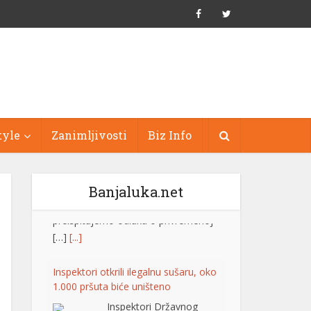
tyle
Zanimljivosti
Biz Info
Banjaluka.net
Inspektori otkrili ilegalnu sušaru, oko
1.000 pršuta biće uništeno
Inspektori Državnog
inspektorata Republike
Hrvatske otkrili su