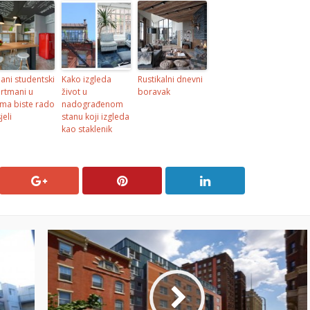
ani studentski
Kako izgleda
Rustikalni dnevni
rtmani u
život u
boravak
ima biste rado
nadograđenom
jeli
stanu koji izgleda
kao staklenik