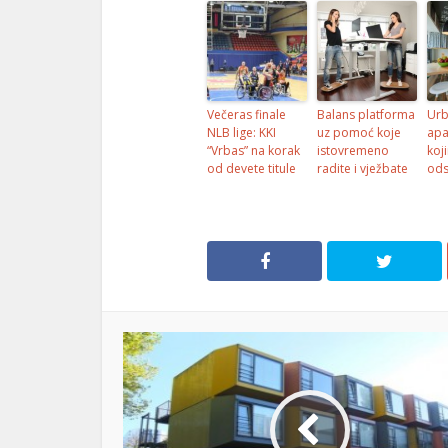
Večeras finale
Balans platforma
Urb
NLB lige: KKI
uz pomoć koje
apa
“Vrbas” na korak
istovremeno
koj
od devete titule
radite i vježbate
ods