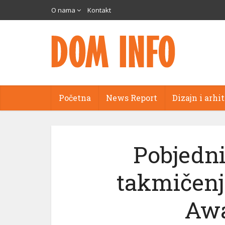
O nama
Kontakt
Početna
News Report
Dizajn i arhi
Pobjedn
takmičenj
Awa