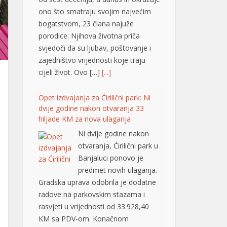
ono što smatraju svojim najvećim
bogatstvom, 23 člana najuže
porodice. Njihova životna priča
svjedoči da su ljubav, poštovanje i
zajedništvo vrijednosti koje traju
cijeli život. Ovo […]
[...]
Opet izdvajanja za Ćirilični park: Ni
dvije godine nakon otvaranja 33
hiljade KM za nova ulaganja
Ni dvije godine nakon
otvaranja, Ćirilični park u
Banjaluci ponovo je
predmet novih ulaganja.
Gradska uprava odobrila je dodatne
radove na parkovskim stazama i
rasvjeti u vrijednosti od 33.928,40
KM sa PDV-om. Konačnom