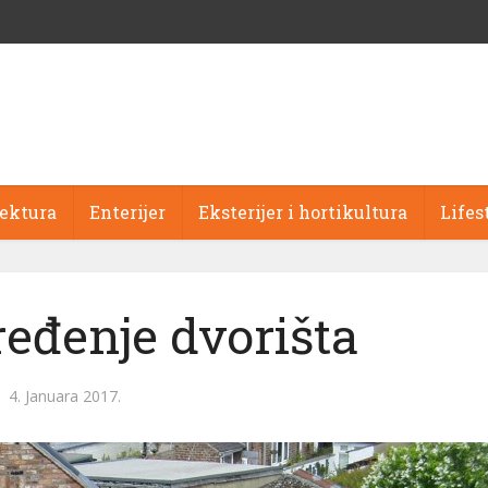
tektura
Enterijer
Eksterijer i hortikultura
Lifes
ređenje dvorišta
4. Januara 2017.