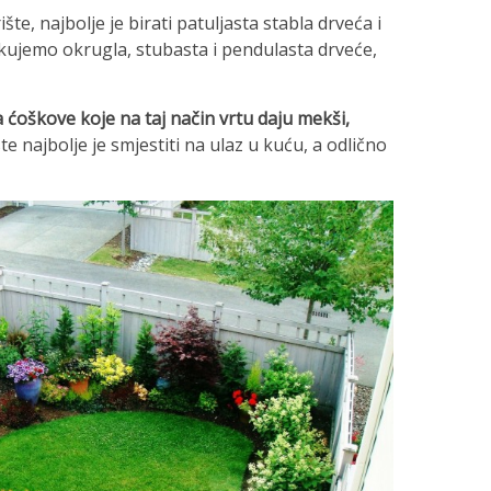
te, najbolje je birati patuljasta stabla drveća i
ikujemo okrugla, stubasta i pendulasta drveće,
a ćoškove koje na taj način vrtu daju mekši,
te najbolje je smjestiti na ulaz u kuću, a odlično