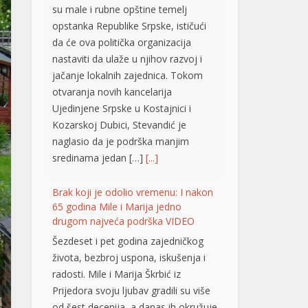
su male i rubne opštine temelj
opstanka Republike Srpske, ističući
da će ova politička organizacija
nastaviti da ulaže u njihov razvoj i
jačanje lokalnih zajednica. Tokom
otvaranja novih kancelarija
Ujedinjene Srpske u Kostajnici i
Kozarskoj Dubici, Stevandić je
naglasio da je podrška manjim
sredinama jedan […]
[...]
Brak koji je odolio vremenu: I nakon
65 godina Mile i Marija jedno
drugom najveća podrška VIDEO
Šezdeset i pet godina zajedničkog
života, bezbroj uspona, iskušenja i
radosti. Mile i Marija Škrbić iz
Prijedora svoju ljubav gradili su više
od šest decenija, a danas ih okružuje