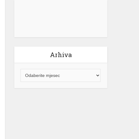
električne energije za građane
Republike Srpske neće mijenjati.
“Naš cilj ostaje jasan – potpuna […]
[...]
Arhiva