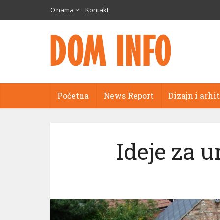
O nama
Kontakt
Početna
News Report
Dizajn i arhi
Ideje za u