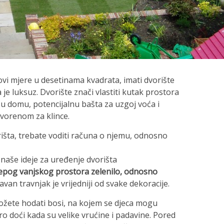
i mjere u desetinama kvadrata, imati dvorište
je luksuz. Dvorište znači vlastiti kutak prostora
u domu, potencijalnu bašta za uzgoj voća i
tvorenom za klince.
orišta, trebate voditi računa o njemu, odnosno
naše ideje za uređenje dvorišta
jepog vanjskog prostora zelenilo, odnosno
žavan travnjak je vrijedniji od svake dekoracije.
ožete hodati bosi, na kojem se djeca mogu
bro doći kada su velike vrućine i padavine. Pored