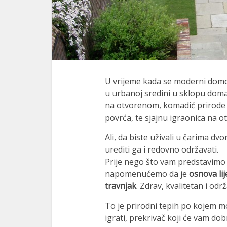
U vrijeme kada se moderni domov
u urbanoj sredini u sklopu doma 
na otvorenom, komadić prirode 
povrća, te sjajnu igraonica na o
Ali, da biste uživali u čarima dv
urediti ga i redovno održavati.
Prije nego što vam predstavimo 
napomenućemo da je
osnova li
travnjak
. Zdrav, kvalitetan i odr
To je prirodni tepih po kojem m
igrati, prekrivač koji će vam do