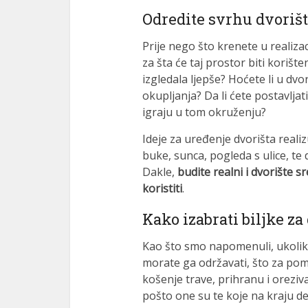
Odredite svrhu dvoriš
Prije nego što krenete u realizac
za šta će taj prostor biti korište
izgledala ljepše? Hoćete li u dvor
okupljanja? Da li ćete postavljati
igraju u tom okruženju?
Ideje za uređenje dvorišta realiz
buke, sunca, pogleda s ulice, t
Dakle,
budite realni i dvorište s
koristiti
.
Kako izabrati biljke za
Kao što smo napomenuli, ukoliko 
morate ga održavati, što za pome
košenje trave, prihranu i oreziva
pošto one su te koje na kraju def