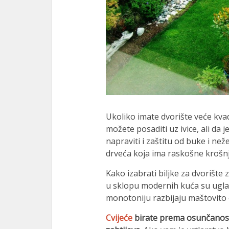
Ukoliko imate dvorište veće kv
možete posaditi uz ivice, ali da
napraviti i zaštitu od buke i ne
drveća koja ima raskošne krošnj
Kako izabrati biljke za dvorište z
u sklopu modernih kuća su uglav
monotoniju razbijaju maštovito ob
Cvijeće
birate prema osunčanosti 