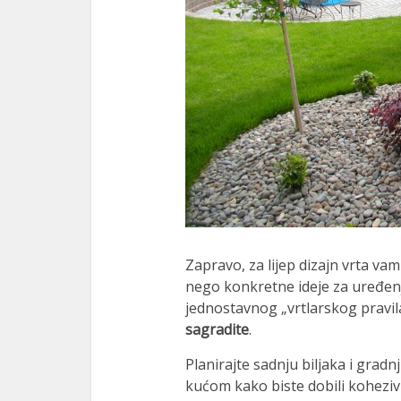
Zapravo, za lijep dizajn vrta v
nego konkretne ideje za uređenj
jednostavnog „vrtlarskog pravil
sagradite
.
Planirajte sadnju biljaka i grad
kućom kako biste dobili kohezivn