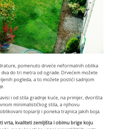
adrature, pomenuto drveće neformalnih oblika
 je dva do tri metra od ograde. Drvećem možete
željenih pogleda, a to možete postići sadnjom
e.
avisi i od stila gradnje kuće, na primjer, dvorišta
nom minimalističkog stila, a njihovu
likovani topiariji i poneka trajnica jakih boja.
vrta, kvaliteti zemljišta i obimu brige koju