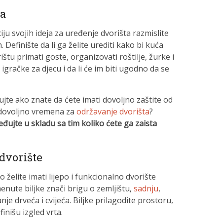
ta
iju svojih ideja za uređenje dvorišta razmislite
n. Definište da li ga želite urediti kako bi kuća
ištu primati goste, organizovati roštilje, žurke i
 igračke za djecu i da li će im biti ugodno da se
ujte ako znate da ćete imati dovoljno zaštite od
e dovoljno vremena za
održavanje dvorišta
?
ređujte u skladu sa tim koliko ćete ga zaista
 dvorište
želite imati lijepo i funkcionalno dvorište
nute biljke znači brigu o zemljištu,
sadnju
,
nje drveća i cvijeća. Biljke prilagodite prostoru,
inišu izgled vrta.