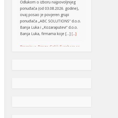
Odlukom o izboru najpovoljnijeg
ponuđača (od 03.08.2026. godine),
ovaj posao je povjeren grupi
ponuđača „ABC SOLUTIONS“ d.o.o.
Banja Luka i „Kozaraputevi“ d.o.o.
Banja Luka, firmama koje […]
[...]
Preminuo Drago Galić: Euroherc se
oprašta od jednog od svojih
osnivača
U 73. godini preminuo je
Drago Galić iz Širokog
Brijega, jedan od
osnivača Euroherca te
dugogodišnji rukovodioca u sektoru
osiguranja. Drago Galić rođen je
1954. godine u Ljubotićima, a veći
dio života proveo je u Širokom
Brijegu. U Euroherc je došao s