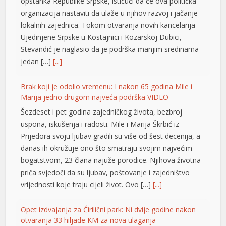
opstanka Republike Srpske, ističući da će ova politička
organizacija nastaviti da ulaže u njihov razvoj i jačanje
lokalnih zajednica. Tokom otvaranja novih kancelarija
Ujedinjene Srpske u Kostajnici i Kozarskoj Dubici,
Stevandić je naglasio da je podrška manjim sredinama
jedan […]
[...]
ş
Brak koji je odolio vremenu: I nakon 65 godina Mile i
Marija jedno drugom najveća podrška VIDEO
Šezdeset i pet godina zajedničkog života, bezbroj
uspona, iskušenja i radosti. Mile i Marija Škrbić iz
Prijedora svoju ljubav gradili su više od šest decenija, a
danas ih okružuje ono što smatraju svojim najvećim
bogatstvom, 23 člana najuže porodice. Njihova životna
priča svjedoči da su ljubav, poštovanje i zajedništvo
vrijednosti koje traju cijeli život. Ovo […]
[...]
s
Opet izdvajanja za Ćirilični park: Ni dvije godine nakon
ş
otvaranja 33 hiljade KM za nova ulaganja