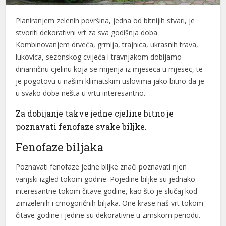
el
Planiranjem zelenih površina, jedna od bitnijih stvari, je
stvoriti dekorativni vrt za sva godišnja doba.
el
Kombinovanjem drveća, grmlja, trajnica, ukrasnih trava,
el
lukovica, sezonskog cvijeća i travnjakom dobijamo
dinamičnu cjelinu koja se mijenja iz mjeseca u mjesec, te
el
je pogotovu u našim klimatskim uslovima jako bitno da je
u svako doba nešta u vrtu interesantno.
el
Za dobijanje takve jedne cjeline bitno je
el
poznavati fenofaze svake biljke.
el
Fenofaze biljaka
el
Poznavati fenofaze jedne biljke znači poznavati njen
el
vanjski izgled tokom godine. Pojedine biljke su jednako
interesantne tokom čitave godine, kao što je slučaj kod
el
zimzelenih i crnogoričnih biljaka. One krase naš vrt tokom
el
čitave godine i jedine su dekorativne u zimskom periodu.