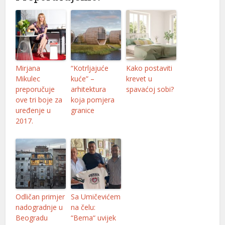
rt
el
el
Mirjana
“Kotrljajuće
Kako postaviti
Mikulec
kuće” –
krevet u
ş
preporučuje
arhitektura
spavaćoj sobi?
ove tri boje za
koja pomjera
uređenje u
granice
2017.
rt
Odličan primjer
Sa Umičevićem
e
nadogradnje u
na čelu:
Beogradu
“Bema“ uvijek
 giriş