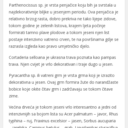
Parthenocissus sp. je vrsta penjačice koju bih ja svrstala u
el
najdekorativnije biljke u jesenjem periodu. Ova penjačica je
relativno brzog rasta, dobro prekriva ne tako lijepe zidove,
el
tokom godine je zelenih listova, krajem ljeta počinje
formirati tamno plave plodove a tokom jeseni njen list
postaje intenzivno vatreno crven, te na površinama gdje se
razrasla izgleda kao pravo umjetničko djelo.
el
Cortaderia selloana je ukrasna trava poznata kao pampas
trava. Njen cvijet je vrlo dekorativan i traje dugo u jesen.
el
Pyracantha sp. ili vatreni grm je vrsta grma koji je izrazito
el
dekorativna u jesen. Ovaj grm formira žute do narandžaste
el
bobice koje okite čitav grm i zadržavaju se tokom čitave
zime.
Većina drveća je tokom jeseni vrlo interesantno a jedni od
intenzivnijih sa bojom lista su Acer palmatum – javor, Rhus
typhina – ruj, Fraxinus excelsior – jasen, Sorbus aucuparia
– jarebika, Carpinus betulus – grab, Liquidambar styraciflua