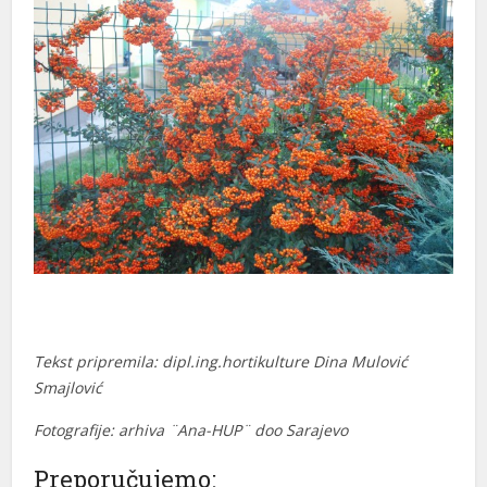
el
el
el
el
el
el
el
el
Tekst pripremila: dipl.ing.hortikulture Dina Mulović
kat
Smajlović
ort
Fotografije: arhiva ¨Ana-HUP¨ doo Sarajevo
Preporučujemo: