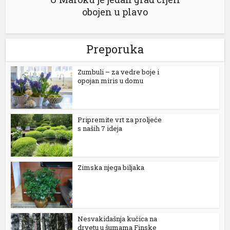
obojen u plavo
Preporuka
ş
Zumbuli – za vedre boje i
opojan miris u domu
bet
Pripremite vrt za proljeće
s naših 7 ideja
ş
Zimska njega biljaka
getirme büyüsü
Nesvakidašnja kućica na
drvetu u šumama Finske