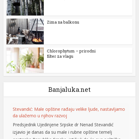
rum
Zima na balkonu
ibet giriş
Chlorophytum – prirodni
ş
filter za vlagu
ma
Banjaluka.net
ort
Stevandić: Male opštine rađaju velike ljude, nastavljamo
da ulažemo u njihov razvoj
Predsjednik Ujedinjene Srpske dr Nenad Stevandić
izjavio je danas da su male i rubne opštine temelj