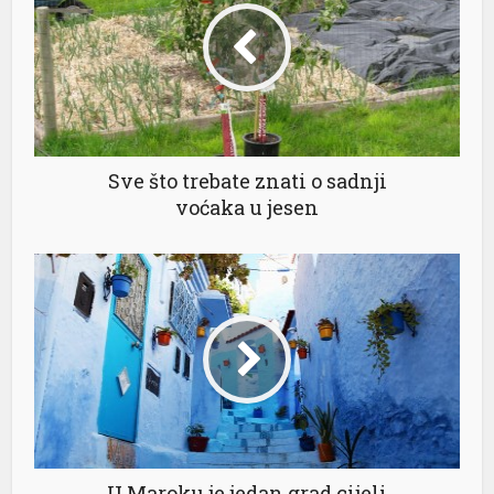
Sve što trebate znati o sadnji
voćaka u jesen
s
s
link shortener
U Maroku je jedan grad cijeli