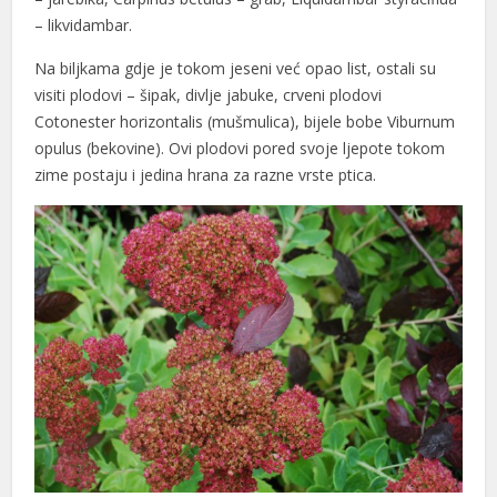
el
– likvidambar.
el
Na biljkama gdje je tokom jeseni već opao list, ostali su
visiti plodovi – šipak, divlje jabuke, crveni plodovi
Cotonester horizontalis (mušmulica), bijele bobe Viburnum
opulus (bekovine). Ovi plodovi pored svoje ljepote tokom
zime postaju i jedina hrana za razne vrste ptica.
k
n al
el
el
el
el