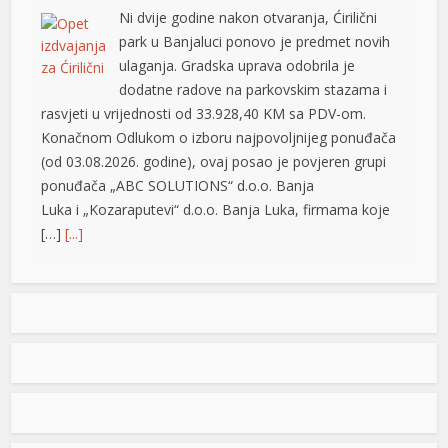
Ni dvije godine nakon otvaranja, Ćirilični
ort
park u Banjaluci ponovo je predmet novih
ort
ulaganja. Gradska uprava odobrila je
dodatne radove na parkovskim stazama i
ort
rasvjeti u vrijednosti od 33.928,40 KM sa PDV-om.
Konačnom Odlukom o izboru najpovoljnijeg ponuđača
(od 03.08.2026. godine), ovaj posao je povjeren grupi
ponuđača „ABC SOLUTIONS“ d.o.o. Banja
Luka i „Kozaraputevi“ d.o.o. Banja Luka, firmama koje
n
[…]
[...]
üncel giriş
Preminuo Drago Galić: Euroherc se oprašta od jednog
im sistemi
od svojih osnivača
mg
U 73. godini preminuo je Drago Galić iz
Širokog Brijega, jedan od osnivača
Euroherca te dugogodišnji rukovodioca u
sektoru osiguranja. Drago Galić rođen je
1954. godine u Ljubotićima, a veći dio života proveo je u