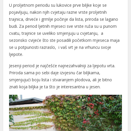
el
U proljetnom periodu su lukovice prve biljke koje se
pojavljuju, nakon njih cvjetaju razne vrste proljetnih
el
trajnica, drveće i grmlje počinje da lista, priroda se lagano
budi. Za period ljetnih mjeseci sve vrste ruža su u punom
el
cvatu, trajnice se uveliko smjenjuju u cvjetanju, a
el
sezonsko cvijeće što ste posadili početkom mjeseca maja
se u potpunosti razraslo, i vaš vrt je na vrhuncu svoje
el
ljepote.
n al
Jesenji period je najčešće najnezahvalniji za ljepotu vrta.
n al
Priroda sama po sebi daje izvjesnu čar biljkama,
smjenjujući boju lista i stvaranjem plodova, ali je bitno
el
znati koja biljka je ta što je interesantna u jesen.
el
el
el
el