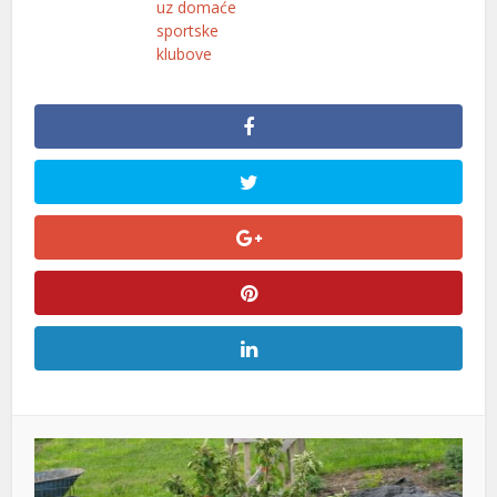
uz domaće
sportske
usu
klubove
fiyat
rt
usu
usu
usu
usu