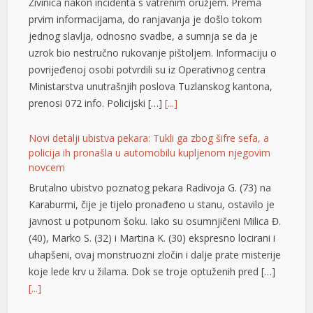
Živinica nakon incidenta s vatrenim oružjem. Prema
prvim informacijama, do ranjavanja je došlo tokom
jednog slavlja, odnosno svadbe, a sumnja se da je
uzrok bio nestručno rukovanje pištoljem. Informaciju o
povrijeđenoj osobi potvrdili su iz Operativnog centra
Ministarstva unutrašnjih poslova Tuzlanskog kantona,
prenosi 072 info. Policijski […]
[...]
Novi detalji ubistva pekara: Tukli ga zbog šifre sefa, a
policija ih pronašla u automobilu kupljenom njegovim
novcem
Brutalno ubistvo poznatog pekara Radivoja G. (73) na
Karaburmi, čije je tijelo pronađeno u stanu, ostavilo je
javnost u potpunom šoku. Iako su osumnjičeni Milica Đ.
(40), Marko S. (32) i Martina K. (30) ekspresno locirani i
uhapšeni, ovaj monstruozni zločin i dalje prate misterije
koje lede krv u žilama. Dok se troje optuženih pred […]
[...]