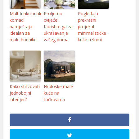
Multifunkcionalni
Proljetno
Pogledajte
komad
cvijeće:
prekrasni
namještaja
Koristite ga za
projekat
idealan za
ukrašavanje
minimalističke
male hodnike
vašeg doma
kuće u šumi
Kako stilizovati
Ekološke male
jednobojni
kuće na
interijer?
točkovima