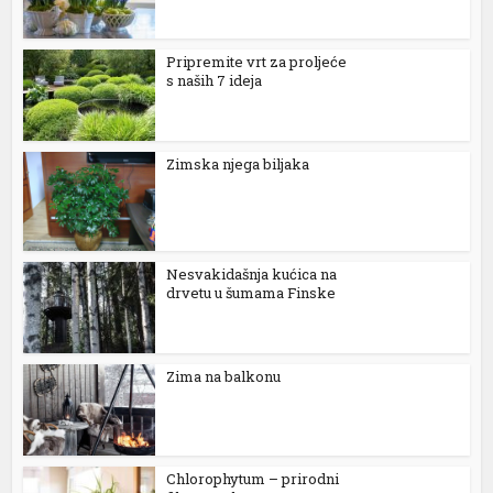
Pripremite vrt za proljeće
s naših 7 ideja
Zimska njega biljaka
üsü
Nesvakidašnja kućica na
drvetu u šumama Finske
Zima na balkonu
Chlorophytum – prirodni