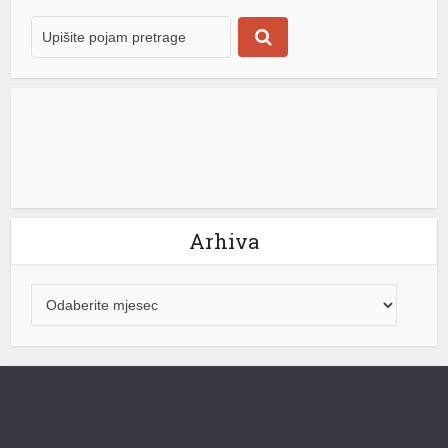
ulozi Odiseja, grčkog kralja Itake, na njegovom
opasnom […]
[...]
Arhiva