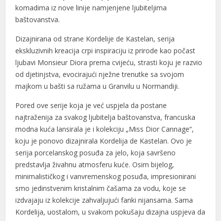
komadima iz nove linije namjenjene ljubiteljima
baštovanstva.
Dizajnirana od strane Kordelije de Kastelan, serija
ekskluzivnih kreacija crpi inspiraciju iz prirode kao počast
ljubavi Monsieur Diora prema cvijeću, strasti koju je razvio
od djetinjstva, evocirajući nježne trenutke sa svojom
majkom u bašti sa ružama u Granvilu u Normandiji.
Pored ove serije koja je već uspjela da postane
najtraženija za svakog ljubitelja baštovanstva, francuska
modna kuća lansirala je i kolekciju „Miss Dior Cannage“,
koju je ponovo dizajnirala Kordelija de Kastelan. Ovo je
serija porcelanskog posuđa za jelo, koja savršeno
predstavlja živahnu atmosferu kuće. Osim bijelog,
minimalističkog i vanvremenskog posuđa, impresionirani
smo jedinstvenim kristalnim čašama za vodu, koje se
izdvajaju iz kolekcije zahvaljujući fanki nijansama. Sama
Kordelija, uostalom, u svakom pokušaju dizajna uspjeva da