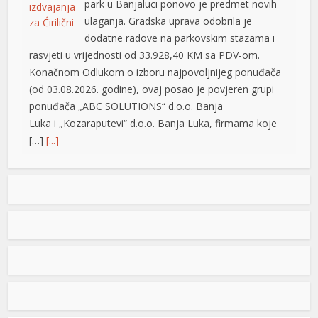
park u Banjaluci ponovo je predmet novih
ulaganja. Gradska uprava odobrila je
dodatne radove na parkovskim stazama i
rasvjeti u vrijednosti od 33.928,40 KM sa PDV-om.
Konačnom Odlukom o izboru najpovoljnijeg ponuđača
(od 03.08.2026. godine), ovaj posao je povjeren grupi
ponuđača „ABC SOLUTIONS“ d.o.o. Banja
Luka i „Kozaraputevi“ d.o.o. Banja Luka, firmama koje
[…]
[...]
Preminuo Drago Galić: Euroherc se oprašta od jednog
od svojih osnivača
U 73. godini preminuo je Drago Galić iz
Širokog Brijega, jedan od osnivača
Euroherca te dugogodišnji rukovodioca u
sektoru osiguranja. Drago Galić rođen je
1954. godine u Ljubotićima, a veći dio života proveo je u
Širokom Brijegu. U Euroherc je došao s bogatim
iskustvom u području osiguranja te je od samih
iriş