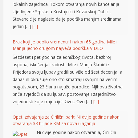
lokalnih zajednica. Tokom otvaranja novih kancelarija
Ujedinjene Srpske u Kostajnici i Kozarskoj Dubici,
Stevandić je naglasio da je podrška manjim sredinama
jedan […]
[...]
Brak koji je odolio vremenu: I nakon 65 godina Mile i
Marija jedno drugom najveća podrška VIDEO
Šezdeset i pet godina zajedničkog života, bezbroj
uspona, iskušenja i radosti. Mile i Marija Škrbić iz
Prijedora svoju ljubav gradili su više od šest decenija, a
danas ih okružuje ono što smatraju svojim najvećim
bogatstvom, 23 člana najuže porodice. Njihova životna
priča svjedoči da su ljubav, poštovanje i zajedništvo
vrijednosti koje traju cijeli život. Ovo […]
[...]
t
Opet izdvajanja za Ćirilični park: Ni dvije godine nakon
t
otvaranja 33 hiljade KM za nova ulaganja
Ni dvije godine nakon otvaranja, Ćirilični