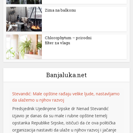
Zima na balkonu
Chlorophytum – prirodni
filter za vlagu
Banjaluka.net
Stevandić: Male opštine rađaju velike ljude, nastavljamo
da ulažemo u njihov razvoj
Predsjednik Ujedinjene Srpske dr Nenad Stevandić
l
izjavio je danas da su male i rubne opštine temelj
opstanka Republike Srpske, ističući da će ova politička
organizacija nastaviti da ulaže u njihov razvoj i jačanje