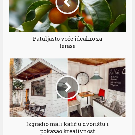
Patuljasto voće idealno za
terase
l
Izgradio mali kafić u dvorištu i
pokazao kreativnost