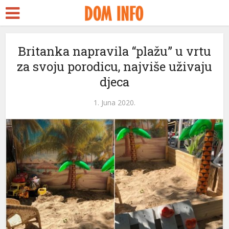
Britanka napravila “plažu” u vrtu
za svoju porodicu, najviše uživaju
djeca
1. Juna 2020.
eri