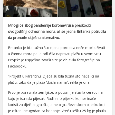
Mnogi će zbog pandemije koronavirusa preskočiti
ovogodišnji odmor na moru, ali se jedna Britanka potrudila
da pronađe utješnu alternativu.
Britanka je bila tužna što njena porodica neće moći uživati
u čarima mora pa je odlučila napraviti plažu u svom vrtu.
Projekt je uspješno završila te je objavila fotografije na
Facebooku.
“Projekt u karantinu. Djeca su bila tužna što neće ići na
plažu, tako da je plaža ‘došla’ nama”, rekla je ona.
Prvo je poravnala zemljište, a potom je stavila ceradu na
koju je istresla pijesak. Radi se o pijesku koji se inače
koristi za dječija igrališta, a ne o građevinskom pijesku koji
je oštar i neugodan za hodanje. Vreću tešku 25 kg je platila