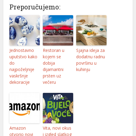
nk panel
Preporučujemo:
nk panel
nk panel
nk panel
Jednostavno
Restoran u
Sjajna ideja za
nk panel
uputstvo kako
kojem se
dodatnu radnu
do
dobija
površinu u
nk panel
najpoželjnije
dijamantni
kuhinju
vaskršnje
prsten uz
k satın al
dekoracije
večeru
nk Panel
nk Panel
nk Panel
nk Panel
Amazon
Vita, novi okus
otvorio novi
i izgled slatkog
nk Panel