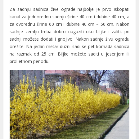
nk panel
Za sadnju sadnica žive ograde najbolje je prvo iskopati
nk panel
kanal za jednorednu sadnju širine 40 cm i dubine 40 cm, a
za dvorednu širine 60 cm i dubine 40 cm – 50 cm. Nakon
ati
sadnje zemlju treba dobro nagaziti oko biljke i zaliti, pri
sadnji možete dodati i gnojivo. Nakon sadnje živu ogradu
nk
orežite. Na jedan metar dužni sadi se pet komada sadnica
nk Panel
na razmak od 25 cm. Biljke možete saditi u jesenjem ili
proljetnom periodu.
nk
nk Panel
oku
nk Panel
nk Panel
nk panel
 Oku