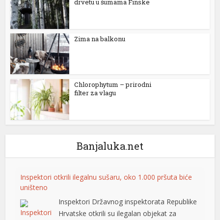
drvetu u šumama Finske
k
oney link shortener
Zima na balkonu
t
Chlorophytum – prirodni
t
filter za vlagu
et
o giriş
t
Banjaluka.net
pashabet
Inspektori otkrili ilegalnu sušaru, oko 1.000 pršuta biće
uništeno
no
Inspektori Državnog inspektorata Republike
Hrvatske otkrili su ilegalan objekat za
o giriş