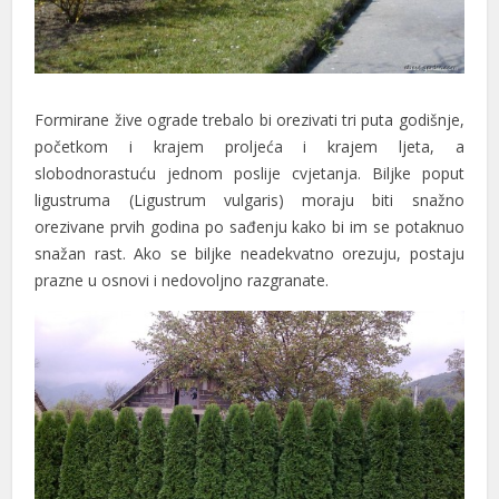
nk
nk panel
Formirane žive ograde trebalo bi orezivati tri puta godišnje,
nk panel
početkom i krajem proljeća i krajem ljeta, a
nk panel
slobodnorastuću jednom poslije cvjetanja. Biljke poput
ligustruma (Ligustrum vulgaris) moraju biti snažno
nk Panel
orezivane prvih godina po sađenju kako bi im se potaknuo
snažan rast. Ako se biljke neadekvatno orezuju, postaju
nk
prazne u osnovi i nedovoljno razgranate.
nk
nk
nk panel
nk panel
nk