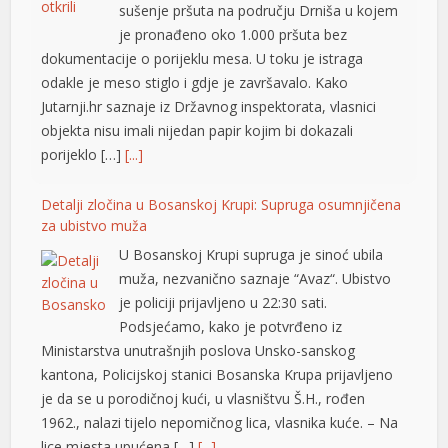
sušenje pršuta na području Drniša u kojem
je pronađeno oko 1.000 pršuta bez
no
dokumentacije o porijeklu mesa. U toku je istraga
 geri getirme büyüsü
odakle je meso stiglo i gdje je završavalo. Kako
Jutarnji.hr saznaje iz Državnog inspektorata, vlasnici
nbet
objekta nisu imali nijedan papir kojim bi dokazali
porijeklo […]
[...]
ng Forum
escort
Detalji zločina u Bosanskoj Krupi: Supruga osumnjičena
za ubistvo muža
 giriş
U Bosanskoj Krupi supruga je sinoć ubila
t, mavibet giriş
muža, nezvanično saznaje “Avaz“. Ubistvo
je policiji prijavljeno u 22:30 sati.
o giriş
Podsjećamo, kako je potvrđeno iz
lex
Ministarstva unutrašnjih poslova Unsko-sanskog
kantona, Policijskoj stanici Bosanska Krupa prijavljeno
 yıkama
je da se u porodičnoj kući, u vlasništvu Š.H., rođen
1962., nalazi tijelo nepomičnog lica, vlasnika kuće. – Na
caine
lice mjesta upućena […]
[...]