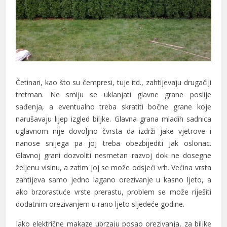
nk
cklink
nk
nk
Četinari, kao što su čempresi, tuje itd., zahtijevaju drugačiji
k satın al
tretman. Ne smiju se uklanjati glavne grane poslije
nk panel
sađenja, a eventualno treba skratiti bočne grane koje
narušavaju lijep izgled biljke. Glavna grana mladih sadnica
nk panel
uglavnom nije dovoljno čvrsta da izdrži jake vjetrove i
nanose snijega pa joj treba obezbijediti jak oslonac.
nk panel
Glavnoj grani dozvoliti nesmetan razvoj dok ne dosegne
nk panel
željenu visinu, a zatim joj se može odsjeći vrh. Većina vrsta
zahtijeva samo jedno lagano orezivanje u kasno ljeto, a
nk panel
ako brzorastuće vrste prerastu, problem se može riješiti
dodatnim orezivanjem u rano ljeto sljedeće godine.
nk panel
Iako električne makaze ubrzaju posao orezivanja, za biljke
nk panel