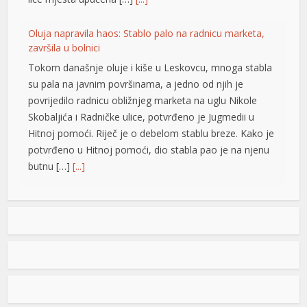
a escort
Oluja napravila haos: Stablo palo na radnicu marketa,
iriş
završila u bolnici
ld
Tokom današnje oluje i kiše u Leskovcu, mnoga stabla
su pala na javnim površinama, a jedno od njih je
 giriş
povrijedilo radnicu obližnjeg marketa na uglu Nikole
Skobaljića i Radničke ulice, potvrđeno je Jugmedii u
sino
Hitnoj pomoći. Riječ je o debelom stablu breze. Kako je
bet
potvrđeno u Hitnoj pomoći, dio stabla pao je na njenu
butnu […]
[...]
his
m giriş
Snimak s Jadrana izazvao bijes javnosti: Muškarac džet
skijem ometao avione koji su gasili požar
nbet
Snimak s Kraljičine plaže u Ninu izazvao je
brojne reakcije nakon što je zabilježeno
t
kako osoba na džet skiju prilazi
om
protivpožarnim avionima koji su uzimali
vodu za gašenje požara. Poznati hrvatski preduzetnik
et