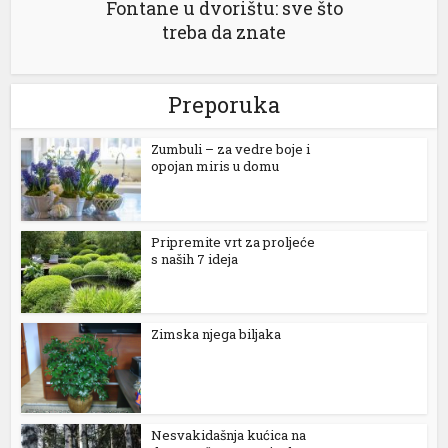
Fontane u dvorištu: sve što
treba da znate
e bonusu
e bonusu
Preporuka
nbet
Zumbuli – za vedre boje i
nbet
opojan miris u domu
his
Pripremite vrt za proljeće
s naših 7 ideja
his
bet
Zimska njega biljaka
bet
m giris
m giris
Nesvakidašnja kućica na