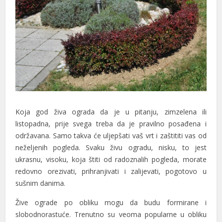
nk panel
nk panel
nk panel
k satın al
k satın al
nk panel
Koja god živa ograda da je u pitanju, zimzelena ili
nk panel
listopadna, prije svega treba da je pravilno posađena i
održavana. Samo takva će uljepšati vaš vrt i zaštititi vas od
nk panel
neželjenih pogleda. Svaku živu ogradu, nisku, to jest
ukrasnu, visoku, koja štiti od radoznalih pogleda, morate
nk panel
redovno orezivati, prihranjivati i zalijevati, pogotovo u
nk panel
sušnim danima.
nk panel
Žive ograde po obliku mogu da budu formirane i
slobodnorastuće. Trenutno su veoma popularne u obliku
nk panel