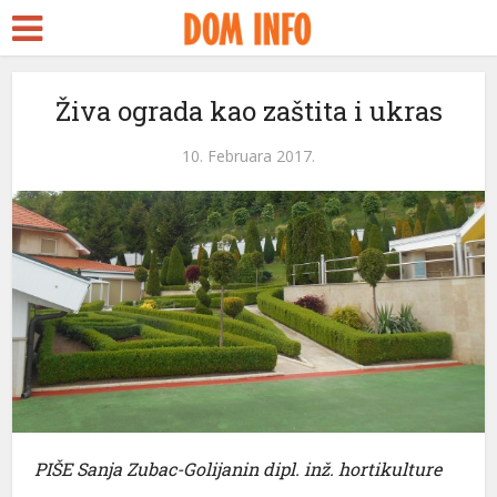
 Escort
şa
Živa ograda kao zaštita i ukras
treams
10. Februara 2017.
nk panel
nk panel
k paketleri
nk
nk
nk
nk
PIŠE Sanja Zubac-Golijanin dipl. inž. hortikulture
nk panel