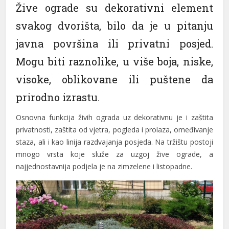
Žive ograde su dekorativni element
nk panel
svakog dvorišta, bilo da je u pitanju
nk panel
javna površina ili privatni posjed.
nk panel
Mogu biti raznolike, u više boja, niske,
nk panel
visoke, oblikovane ili puštene da
prirodno izrastu.
nk panel
nk panel
Osnovna funkcija živih ograda uz dekorativnu je i zaštita
privatnosti, zaštita od vjetra, pogleda i prolaza, omeđivanje
nk panel
staza, ali i kao linija razdvajanja posjeda. Na tržištu postoji
mnogo vrsta koje služe za uzgoj žive ograde, a
nk panel
najjednostavnija podjela je na zimzelene i listopadne.
nk panel
nk panel
nk panel