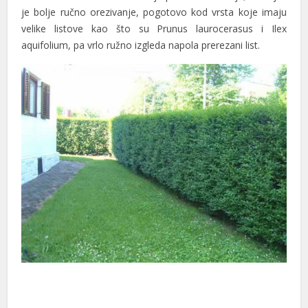
je bolje ručno orezivanje, pogotovo kod vrsta koje imaju
nk panel
velike listove kao što su Prunus laurocerasus i Ilex
aquifolium, pa vrlo ružno izgleda napola prerezani list.
nk panel
nk panel
nk panel
nk panel
nk
nk panel
nk panel
nk panel
nk panel
nk panel