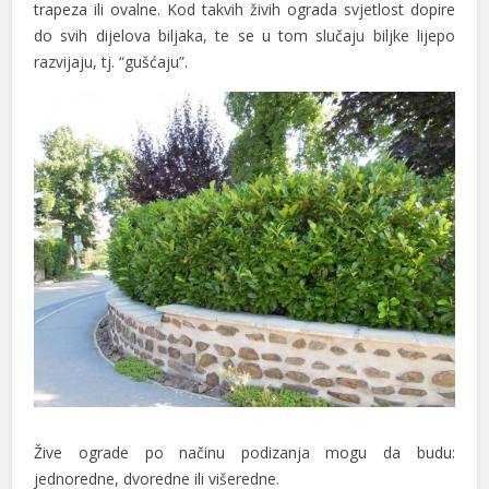
trapeza ili ovalne. Kod takvih živih ograda svjetlost dopire
do svih dijelova biljaka, te se u tom slučaju biljke lijepo
nk panel
razvijaju, tj. “gušćaju”.
nk panel
nk panel
nk panel
nk panel
nk panel
nk panel
nk panel
nk panel
nk panel
Žive ograde po načinu podizanja mogu da budu:
nk panel
jednoredne, dvoredne ili višeredne.