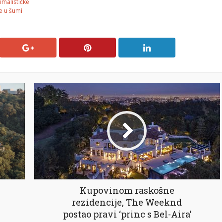
imalističke
e u šumi
Kupovinom raskošne
rezidencije, The Weeknd
postao pravi ‘princ s Bel-Aira’