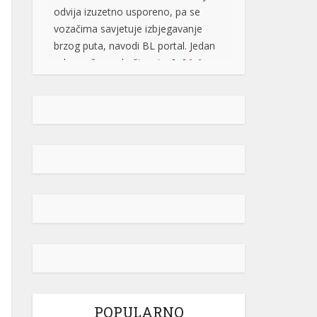
brzog puta, navodi BL portal. Jedan
od vozača na društvenim […]
[...]
Pripremite kišobrane: Nakon vrelog
dana stižu pljuskovi i grmljavina
Stanovnike Republike Srpske i Bosne
i Hercegovine danas očekuje još
jedan veoma topao ljetni dan, ali će
u poslijepodnevnim i večernjim
časovima u pojedinim krajevima
kišobrani ipak biti potrebni. Prije
podne preovladavaće pretežno
sunčano vrijeme, dok se sa
razvojem oblačnosti kasnije tokom
dana lokalno očekuju pljuskovi
praćeni grmljavinom. Duvaće slab do
umjeren vjetar sjevernog i […]
[...]
POPULARNO