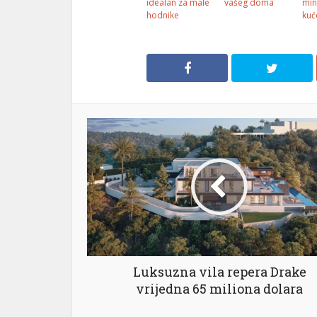
idealan za male
vašeg doma
min
hodnike
kuć
Luksuzna vila repera Drake
vrijedna 65 miliona dolara