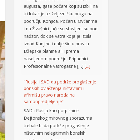
području Konjica. Požari u Ovčarima
i na Živašnici juče su stavljeni su pod
nadzor, dok se vatra koja je izbila
iznad Kanjine i dalje širi u pravcu
Džepske planine ali i prema
naseljenom području. Pripadnici
Profesionalne vatrogasne […]
[...]
”Rusija i SAD da podrže proglašenje
bonskih ovlaštenja ništavnim i
afirmišu pravo naroda na
samoopredjeljenje”
SAD i Rusija kao potpisnice
Dejtonskog mirovnog sporazuma
trebale bi da podrže proglašenje
ništavnim nelegitimnih bonskih
ovlaštenja i afirmaciju prava tri
konstitutivna naroda u BiH na
samoopredjeljenje. Smatraju to