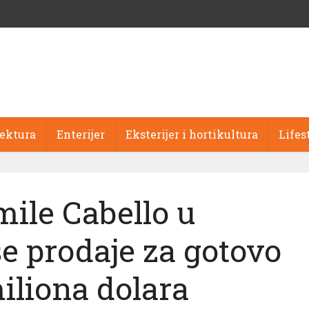
tektura
Enterijer
Eksterijer i hortikultura
Lifes
mile Cabello u
e prodaje za gotovo
miliona dolara