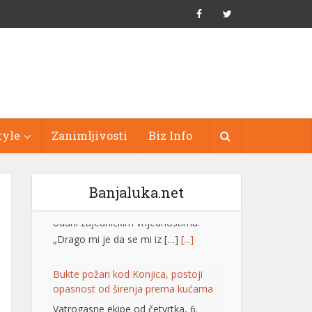
tyle
Zanimljivosti
Biz Info
Banjaluka.net
Bukte požari kod Konjica, postoji
opasnost od širenja prema kućama
Vatrogasne ekipe od četvrtka, 6.
augusta, gase požare koji su izbili na
tri lokacije uz željezničku prugu na