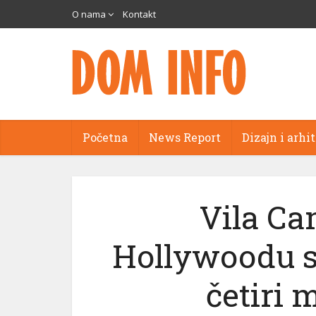
O nama
Kontakt
Početna
News Report
Dizajn i arhi
Vila Ca
Hollywoodu s
četiri 