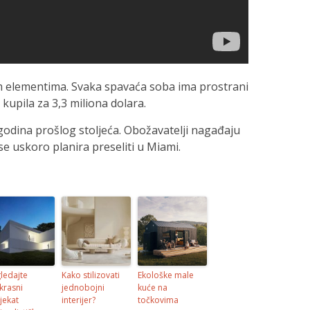
m elementima. Svaka spavaća soba ima prostrani
kupila za 3,3 miliona dolara.
godina prošlog stoljeća. Obožavatelji nagađaju
 se uskoro planira preseliti u Miami.
ledajte
Kako stilizovati
Ekološke male
krasni
jednobojni
kuće na
jekat
interijer?
točkovima