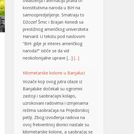
Džozef Šmic i Brajan Kenedi sa
prestižnog američkog univerziteta
Harvard. U tekstu pod naslovom
“BiH: gdje je interes američkog
naroda?” ističe se da vid
neokolonijalne uprave […]
[...]
Kilometarske kolone u Banjaluci
Vozače koji ovog jutra izlaze iz
Banjaluke dočekali su ogromni
zastoji i saobraćajni kolaps,
uzrokovani radovima i izmjenama
režima saobraćaja na Prijedorskoj
petlji. Zbog izvođenja radova na
ovoj frekventnoj dionici nastale su
kilometarske kolone, a saobraćaj se
odvija izuzetno usporeno, pa se
vozačima savjetuje izbjegavanje