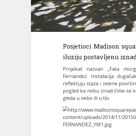
Posjetioci Madison squa
iluziju postavljenu iznad
Projekat nazvan „Fata morg
Fernández. Instalacija dugač
reflektuju staze i zelene površ
pogled ka nebu iznad čime se ko
gleda u nebo ili u tlo.