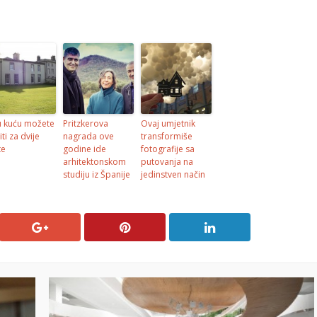
 kuću možete
Pritzkerova
Ovaj umjetnik
ti za dvije
nagrada ove
transformiše
te
godine ide
fotografije sa
arhitektonskom
putovanja na
studiju iz Španije
jedinstven način