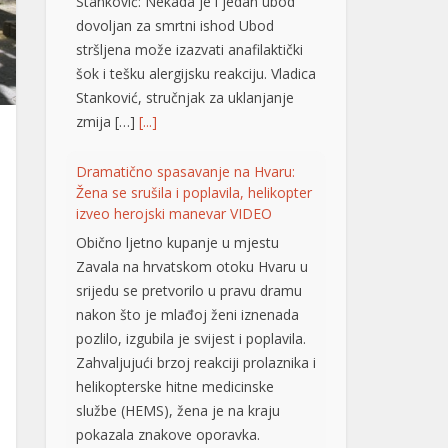
Stanković: Nekada je i jedan ubod
dovoljan za smrtni ishod Ubod
stršljena može izazvati anafilaktički
šok i tešku alergijsku reakciju. Vladica
Stanković, stručnjak za uklanjanje
zmija […]
[...]
Dramatično spasavanje na Hvaru:
Žena se srušila i poplavila, helikopter
izveo herojski manevar VIDEO
Obično ljetno kupanje u mjestu
Zavala na hrvatskom otoku Hvaru u
srijedu se pretvorilo u pravu dramu
nakon što je mlađoj ženi iznenada
pozlilo, izgubila je svijest i poplavila.
Zahvaljujući brzoj reakciji prolaznika i
helikopterske hitne medicinske
službe (HEMS), žena je na kraju
pokazala znakove oporavka.