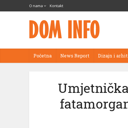
O nama
Kontakt
Početna
News Report
Dizajn i arhi
Umjetnička 
fatamorgan