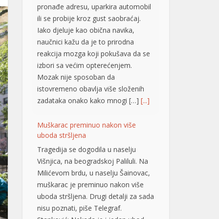
pronađe adresu, uparkira automobil
ili se probije kroz gust saobraćaj.
Iako djeluje kao obična navika,
naučnici kažu da je to prirodna
reakcija mozga koji pokušava da se
izbori sa većim opterećenjem.
Mozak nije sposoban da
istovremeno obavlja više složenih
zadataka onako kako mnogi […]
[...]
Muškarac preminuo nakon više
uboda stršljena
Tragedija se dogodila u naselju
Višnjica, na beogradskoj Paliluli. Na
Milićevom brdu, u naselju Šainovac,
muškarac je preminuo nakon više
uboda stršljena. Drugi detalji za sada
nisu poznati, piše Telegraf.