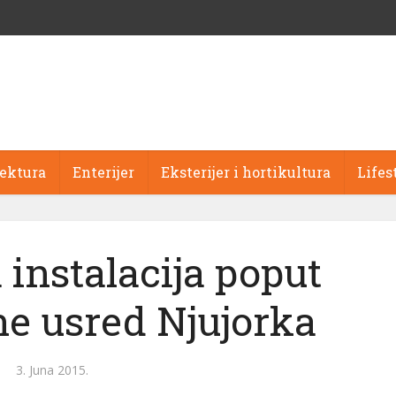
tektura
Enterijer
Eksterijer i hortikultura
Lifes
instalacija poput
e usred Njujorka
3. Juna 2015.