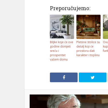
Preporučujemo:
Biljke koje će ove
Pletene stolice su
Ovu
godine donijeti
detalj koji će
kupi
sreću i
prostoru dati
fun
prosperitet
karakter i toplinu
vašem domu