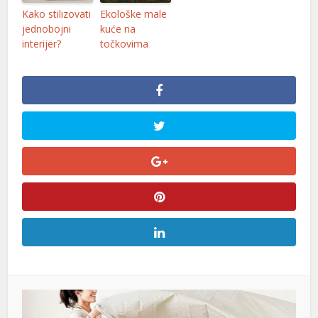
Kako stilizovati
Ekološke male
jednobojni
kuće na
interijer?
točkovima
l