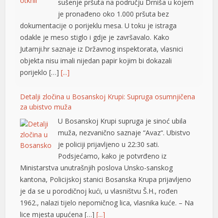
sušenje pršuta na području Drniša u kojem
je pronađeno oko 1.000 pršuta bez
dokumentacije o porijeklu mesa. U toku je istraga
odakle je meso stiglo i gdje je završavalo. Kako
Jutarnji.hr saznaje iz Državnog inspektorata, vlasnici
objekta nisu imali nijedan papir kojim bi dokazali
porijeklo […]
[...]
Detalji zločina u Bosanskoj Krupi: Supruga osumnjičena
za ubistvo muža
U Bosanskoj Krupi supruga je sinoć ubila
muža, nezvanično saznaje “Avaz“. Ubistvo
je policiji prijavljeno u 22:30 sati.
Podsjećamo, kako je potvrđeno iz
at
Ministarstva unutrašnjih poslova Unsko-sanskog
kantona, Policijskoj stanici Bosanska Krupa prijavljeno
je da se u porodičnoj kući, u vlasništvu Š.H., rođen
1962., nalazi tijelo nepomičnog lica, vlasnika kuće. – Na
lice mjesta upućena […]
[...]
u