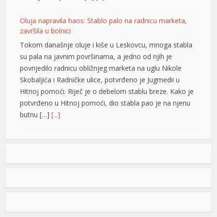
u
Oluja napravila haos: Stablo palo na radnicu marketa,
završila u bolnici
u
Tokom današnje oluje i kiše u Leskovcu, mnoga stabla
u
su pala na javnim površinama, a jedno od njih je
povrijedilo radnicu obližnjeg marketa na uglu Nikole
Skobaljića i Radničke ulice, potvrđeno je Jugmedii u
Hitnoj pomoći. Riječ je o debelom stablu breze. Kako je
potvrđeno u Hitnoj pomoći, dio stabla pao je na njenu
butnu […]
[...]
Snimak s Jadrana izazvao bijes javnosti: Muškarac džet
skijem ometao avione koji su gasili požar
Snimak s Kraljičine plaže u Ninu izazvao je
brojne reakcije nakon što je zabilježeno
kako osoba na džet skiju prilazi
protivpožarnim avionima koji su uzimali
vodu za gašenje požara. Poznati hrvatski preduzetnik