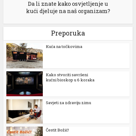
Da li znate kako osvjetljenje u
kući djeluje na naš organizam?
Preporuka
Kuća na točkovima
Kako stvoriti savršeni
l
kućni bioskop u 6 koraka
Savjeti za zdraviju zimu
Čestit Božić!