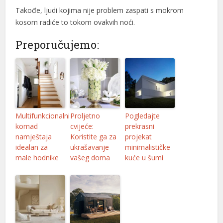
Takođe, ljudi kojima nije problem zaspati s mokrom
kosom radiće to tokom ovakvih noći.
Preporučujemo:
Multifunkcionalni
Proljetno
Pogledajte
komad
cvijeće:
prekrasni
namještaja
Koristite ga za
projekat
idealan za
ukrašavanje
minimalističke
male hodnike
vašeg doma
kuće u šumi