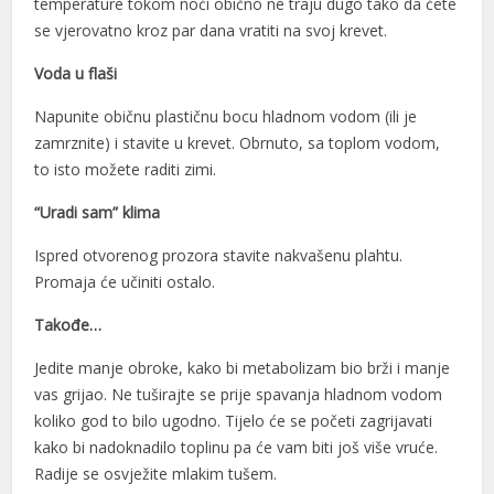
temperature tokom noći obično ne traju dugo tako da ćete
se vjerovatno kroz par dana vratiti na svoj krevet.
Voda u flaši
Napunite običnu plastičnu bocu hladnom vodom (ili je
zamrznite) i stavite u krevet. Obrnuto, sa toplom vodom,
to isto možete raditi zimi.
“Uradi sam” klima
Ispred otvorenog prozora stavite nakvašenu plahtu.
Promaja će učiniti ostalo.
Takođe…
Jedite manje obroke, kako bi metabolizam bio brži i manje
vas grijao. Ne tuširajte se prije spavanja hladnom vodom
koliko god to bilo ugodno. Tijelo će se početi zagrijavati
kako bi nadoknadilo toplinu pa će vam biti još više vruće.
Radije se osvježite mlakim tušem.