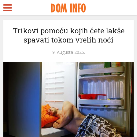
Trikovi pomoću kojih ćete lakše
spavati tokom vrelih noći
9. Augusta 2025.
eri