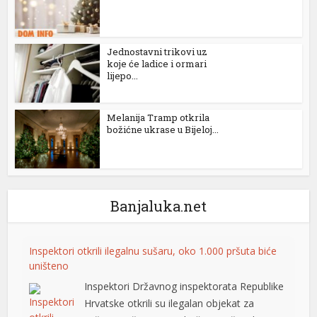
Jednostavni trikovi uz
koje će ladice i ormari
lijepo...
Melanija Tramp otkrila
božićne ukrase u Bijeloj...
t
Banjaluka.net
Inspektori otkrili ilegalnu sušaru, oko 1.000 pršuta biće
uništeno
Inspektori Državnog inspektorata Republike
Hrvatske otkrili su ilegalan objekat za