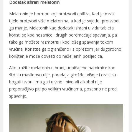
Dodatak ishrani melatonin
Melatonin je hormon koji proizvodi epifiza. Kad je mrak,
tijelo proizvodi više melatonina, a kad je svjetlo, proizvodi
ga manje. Melatonih kao dodatak ishrani u vidu tableta
koristi se kod nesanice i drugih poremećaja spavanja, pa
l
tako ga možete razmotriti i kod lošeg spavanja tokom
vrućina. Koristite ga ograničeno i s oprezom jer dugoročno
l
korištenje može dovesti do neželjenih posljedica.
Ako tražite melatonin u hrani, uobičajene namirnice kao
što su maslinovo ulje, paradajz, grožđe, višnje i orasi su
bogati izvori. Ima ga i u vino i pivo ali alkohol nije
preporučljivo piti po velikim vrućinama, posebno ne pred
spavanje.