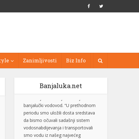
tyle
Zanimljivosti
Biz Info
Banjaluka.net
“Bez obzira na histeriju i nervozu, ni
Suljagić ni institucija na čijem je čelu
nisu i ne mogu biti iznad zakona”
Generalni sekretar SNSD-a Srđan
Amidžić rekao je da ne zna zašto je