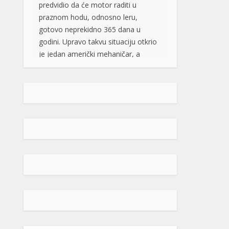
primjerku modela Kia Soul iz 2025.
godine, sa atmosferskim […]
[...]
Rad objavljen u Harvardovom
pravnom časopisu: Visoki
predstavnik nema ovlaštenja da
donosi zakone u BiH
Visoki predstavnik u BiH nije nikad
bio ovlašten da donosi zakone, ni
prema Povelji UN, ni po Ustavu BiH
niti prema ostalim pravni
dokumentima koji priznaju pravo na
samoopredjeljenje, stoga, su
ništavni svi akti koje je nametao,
pozivajući se na takozvana bonska
ovlaštenja, navodi se u tekstu čiji su
autori Džozef Šmic i Brajan Kenedi
[…]
[...]
POPULARNO