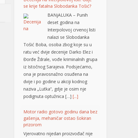
Đorđe Ždrale, vođe kriminalnih grupa
iz Istočnog Sarajeva. Podsjećamo,
ona je pravosnažno osuđena na
dvije i po godine u akciji kodnog
naziva „Lutka“, gdje je osim nje
podignuta optužnica […]
[...]
Motor radio gotovo godinu dana bez
gašenja, mehaničar ostao šokiran
prizorom
Vjerovatno nijedan proizvođač nije
predvidio da će motor raditi u
praznom hodu, odnosno leru,
gotovo neprekidno 365 dana u
godini. Upravo takvu situaciju otkrio
je jedan američki mehaničar, a
stanje motora ga je šokiralo, iako je
automobil prešao tek oko 20.000
kilometara. Riječ je o neobičnom