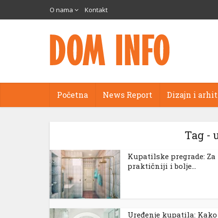
cort
O nama
Kontakt
ams
anel
Početna
News Report
Dizajn i arhi
anel
aketleri
Tag - 
Kupatilske pregrade: Za
praktičniji i bolje...
anel
Uređenje kupatila: Kako