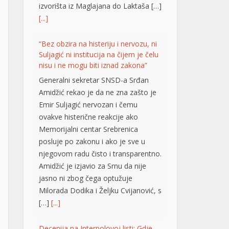
Emir Suljagić nervozan i čemu
ovakve histerične reakcije ako
Memorijalni centar Srebrenica
posluje po zakonu i ako je sve u
njegovom radu čisto i transparentno.
Amidžić je izjavio za Srnu da nije
jasno ni zbog čega optužuje
Milorada Dodika i Željku Cvijanović, s
[…]
[...]
Decenija na Interpolovoj listi: Gdje
se krije fatalna Slobodanka Tošić?
BANjALUKA – Punih
deset godina na
Interpolovoj crvenoj listi
nalazi se Slobodanka
Tošić Boba, osoba zbog koje su u
ratu već dvije decenije Darko Elez i