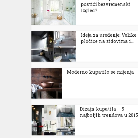
postići bezvremenski
anel
izgled?
anel
anel
Ideja za uređenje: Velike
pločice na zidovima i...
anel
anel
anel
Moderno kupatilo se mijenja
anel
anel
anel
Dizajn kupatila – 5
najboljih trendova u 2015.
anel
anel