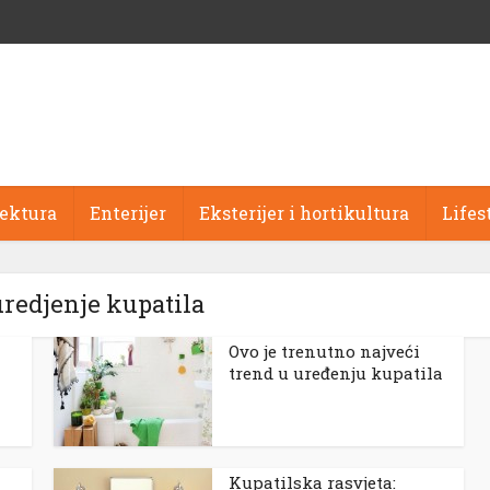
tektura
Enterijer
Eksterijer i hortikultura
Lifes
uredjenje kupatila
Ovo je trenutno najveći
trend u uređenju kupatila
Kupatilska rasvjeta: