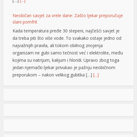
[…]
[...]
el
Neobičan savjet za vrele dane: Zašto ljekar preporučuje
slani pomfrit
el
Kada temperatura pređe 30 stepeni, najčešći savjet je
el
da treba piti što više vode. To svakako ostaje jedno od
najvažnijih pravila, ali tokom obilnog znojenja
el
organizam ne gubi samo tečnost već i elektrolite, među
el
kojima su natrijum, kalijum i hloridi. Upravo zbog toga
jedan njemački ljekar privukao je pažnju neobičnom
el
preporukom – nakon velikog gubitka […]
[...]
el
Opet izdvajanja za Ćirilični park: Ni dvije godine nakon
el
otvaranja 33 hiljade KM za nova ulaganja
Ni dvije godine nakon otvaranja, Ćirilični park u Banjaluci
kat
ponovo je predmet novih ulaganja. Gradska uprava
ort
odobrila je dodatne radove na parkovskim stazama i
rasvjeti u vrijednosti od 33.928,40 KM sa PDV-om.
Konačnom Odlukom o izboru najpovoljnijeg ponuđača