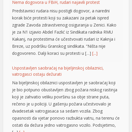
Nema dogovora u FBiH, rudari najavili protest
el
Predstavnici rudara nisu postigli dogovor, a naredni
el
korak biće protesti koji su zakazani za petak ispred
zgrade Zavoda zdravstvenog osiguranja u Zenici. Kako
el
je za N1 izjavio Abdel Fazlić iz Sindikata radnika RMU
el
Kakanj, na protestima će učestvovati rudari iz Kaknja i
Breze, uz podršku Granskog sindikata. “Ništa nije
el
dogovoreno. Dalji koraci su protesti u […]
[...]
el
Uspostavljen saobraćaj na bijeljinskoj obilaznici,
el
vatrogasci ostaju dežurati
Na bijeljinskoj obilaznici uspostavljen je saobraćaj koji
el
je bio potpuno obustavljen zbog požara niskog rastinja
el
koji je zahvatio veliku površinu sa obje strane puta,
rečeno je u policiji. U gašenju požara učestvovalo je
n al
dvadesetak vatrogasaca sa sedam vozila. Zbog
opasnosti da vjetar ponovo razbukta vatru, na terenu će
el
ostati da dežura jedno vatrogasno vozilo. Podsjetimo,
el