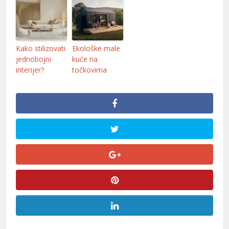
el
el
el
Kako stilizovati
Ekološke male
jednobojni
kuće na
el
interijer?
točkovima
el
el
el