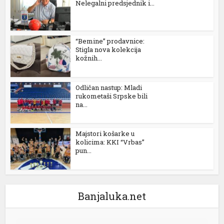
Nelegalni predsjednik i...
el
el
“Bemine” prodavnice:
Stigla nova kolekcija
el
kožnih...
el
Odličan nastup: Mladi
el
rukometaši Srpske bili
na...
el
Majstori košarke u
el
kolicima: KKI “Vrbas”
pun...
el
el
Banjaluka.net
el