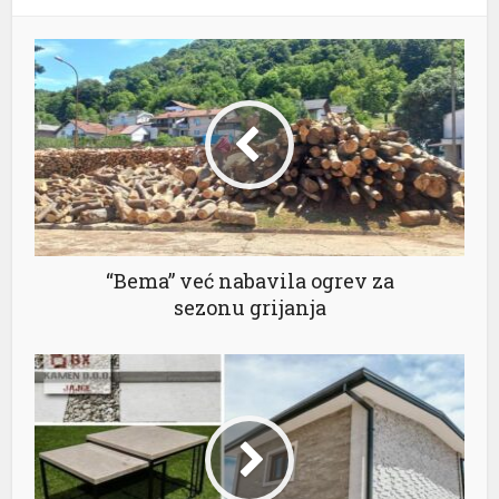
el
el
el
el
“Bema” već nabavila ogrev za
el
sezonu grijanja
el