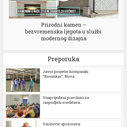
el
el
Prirodni kamen –
bezvremenska ljepota u službi
modernog dizajna
Preporuka
Javor posjetio kompaniju
“Bosankar”: Nova...
n al
el
Unaprijeđeni pravilnici za
raspodjelu sredstava...
el
el
Umičević upozorava:
el