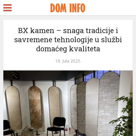
rt
BX kamen – snaga tradicije i
savremene tehnologije u službi
s
domaćeg kvaliteta
el
18. Jula 2025.
el
tleri