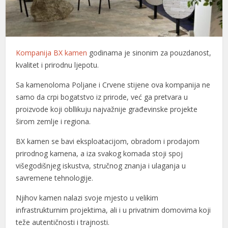
el
el
Kompanija BX kamen
godinama je sinonim za pouzdanost,
el
kvalitet i prirodnu ljepotu.
el
Sa kamenoloma Poljane i Crvene stijene ova kompanija ne
el
samo da crpi bogatstvo iz prirode, već ga pretvara u
proizvode koji obllikuju najvažnije građevinske projekte
el
širom zemlje i regiona.
el
BX kamen se bavi eksploatacijom, obradom i prodajom
prirodnog kamena, a iza svakog komada stoji spoj
el
višegodišnjeg iskustva, stručnog znanja i ulaganja u
el
savremene tehnologije.
el
Njihov kamen nalazi svoje mjesto u velikim
infrastrukturnim projektima, ali i u privatnim domovima koji
el
teže autentičnosti i trajnosti.