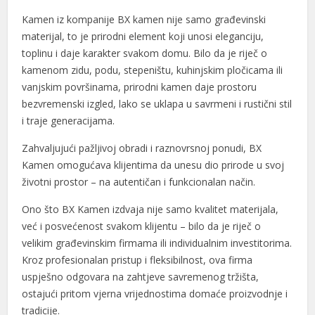
el
Kamen iz kompanije BX kamen nije samo građevinski
materijal, to je prirodni element koji unosi eleganciju,
el
toplinu i daje karakter svakom domu. Bilo da je riječ o
el
kamenom zidu, podu, stepeništu, kuhinjskim pločicama ili
vanjskim površinama, prirodni kamen daje prostoru
el
bezvremenski izgled, lako se uklapa u savrmeni i rustični stil
el
i traje generacijama.
n al
Zahvaljujući pažljivoj obradi i raznovrsnoj ponudi, BX
Kamen omogućava klijentima da unesu dio prirode u svoj
n al
životni prostor – na autentičan i funkcionalan način.
el
Ono što BX Kamen izdvaja nije samo kvalitet materijala,
već i posvećenost svakom klijentu – bilo da je riječ o
el
velikim građevinskim firmama ili individualnim investitorima.
el
Kroz profesionalan pristup i fleksibilnost, ova firma
uspješno odgovara na zahtjeve savremenog tržišta,
el
ostajući pritom vjerna vrijednostima domaće proizvodnje i
tradicije.
el