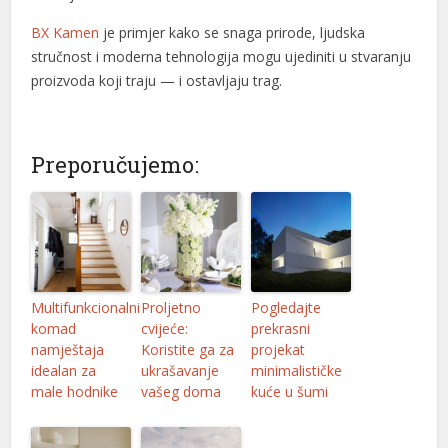
BX Kamen
je primjer kako se snaga prirode, ljudska
el
stručnost i moderna tehnologija mogu ujediniti u stvaranju
el
proizvoda koji traju — i ostavljaju trag.
el
el
Preporučujemo:
el
el
el
el
Multifunkcionalni
Proljetno
Pogledajte
komad
cvijeće:
prekrasni
el
namještaja
Koristite ga za
projekat
idealan za
ukrašavanje
minimalističke
el
male hodnike
vašeg doma
kuće u šumi
el