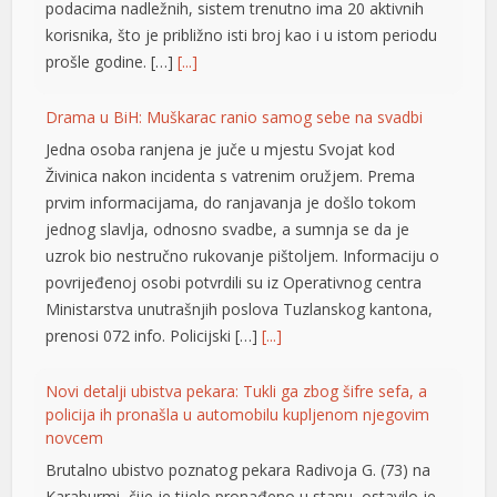
podacima nadležnih, sistem trenutno ima 20 aktivnih
korisnika, što je približno isti broj kao i u istom periodu
prošle godine. […]
[...]
Drama u BiH: Muškarac ranio samog sebe na svadbi
Jedna osoba ranjena je juče u mjestu Svojat kod
Živinica nakon incidenta s vatrenim oružjem. Prema
prvim informacijama, do ranjavanja je došlo tokom
jednog slavlja, odnosno svadbe, a sumnja se da je
uzrok bio nestručno rukovanje pištoljem. Informaciju o
povrijeđenoj osobi potvrdili su iz Operativnog centra
Ministarstva unutrašnjih poslova Tuzlanskog kantona,
prenosi 072 info. Policijski […]
[...]
Novi detalji ubistva pekara: Tukli ga zbog šifre sefa, a
policija ih pronašla u automobilu kupljenom njegovim
novcem
Brutalno ubistvo poznatog pekara Radivoja G. (73) na
Karaburmi, čije je tijelo pronađeno u stanu, ostavilo je