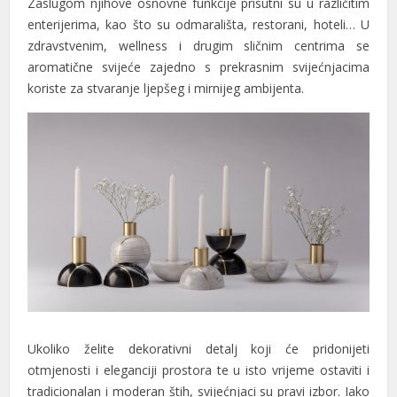
Zaslugom njihove osnovne funkcije prisutni su u različitim
enterijerima, kao što su odmarališta, restorani, hoteli… U
zdravstvenim, wellness i drugim sličnim centrima se
aromatične svijeće zajedno s prekrasnim svijećnjacima
koriste za stvaranje ljepšeg i mirnijeg ambijenta.
Ukoliko želite dekorativni detalj koji će pridonijeti
otmjenosti i eleganciji prostora te u isto vrijeme ostaviti i
tradicionalan i moderan štih, svijećnjaci su pravi izbor. Iako