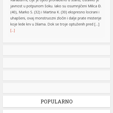
javnost u potpunom šoku. Iako su osumnjičeni Milica Đ.
(40), Marko S. (32) i Martina K. (30) ekspresno locirani i
uhapšeni, ovaj monstruozni zločin i dalje prate misterije
ş
koje lede krv u žilama. Dok se troje optuženih pred […]
i
[...]
Vrućine ne popuštaju: Temperature do 40 stepeni,
meteorolozi poslali upozorenje za vikend
U našem regionu narednih dana pretežno sunčano,
suvo i toplo, posebno do srijede. Zatim slijedi manje
osvježenje, dok bi krajem sedmice ponovo bilo toplo.
Negde od oko 18. avgusta se polako nazire svježiji i
nestabilniji period, ali obilnih padavina na širem području
za sada nema ni u dalekim najavama, objavio je na
svom Fejsbuk profilu […]
[...]
POPULARNO
Nolan ima novi rekord: “Odiseja” zaradila više od
milijardu dolara