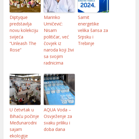
Diptyque
Marinko
Samit
predstavlja
Umičević:
energetike
novu kolekciju
Nisam
velika šansa za
svijeća
političar, već
Srpsku i
“Unleash The
čovjek iz
Trebinje
Rose”
naroda koji živi
sa svojim
radnicima
U četvrtak u
AQUA Voda –
Bihaću počinje
Osvježenje za
Međunarodni
svaku priliku i
sajam
doba dana
ekologije