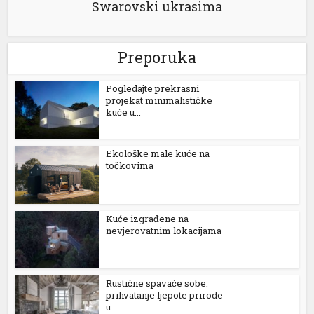
Swarovski ukrasima
Preporuka
Pogledajte prekrasni
projekat minimalističke
kuće u...
üyüsü
Ekološke male kuće na
točkovima
Kuće izgrađene na
nevjerovatnim lokacijama
Rustične spavaće sobe:
ş
prihvatanje ljepote prirode
u...