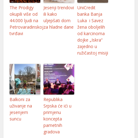
The Prodigy
Jesenji trendovi
UniCredit
okupili više od
ili kako
banka Banja
44.000 ljudi na
uljepšati dom
Luka i Savez
Petrovaradinskoj
za hladne dane
žena oboljelih
tvrđavi
od karcinoma
dojke „Iskra“
zajedno u
ružičastoj misiji
Balkoni za
Republika
uživanje na
Srpska će ići u
jesenjem
primjenu
suncu
koncepta
pametnih
gradova