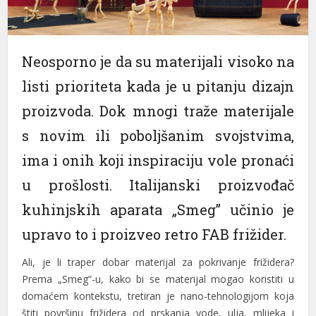
Neosporno je da su materijali visoko na
listi prioriteta kada je u pitanju dizajn
proizvoda. Dok mnogi traže materijale
s novim ili poboljšanim svojstvima,
ima i onih koji inspiraciju vole pronaći
u prošlosti. Italijanski proizvođač
kuhinjskih aparata „Smeg” učinio je
upravo to i proizveo retro FAB frižider.
Ali, je li traper dobar materijal za pokrivanje frižidera?
Prema „Smeg”-u, kako bi se materijal mogao koristiti u
domaćem kontekstu, tretiran je nano-tehnologijom koja
štiti površinu frižidera od prskanja vode, ulja, mlijeka i