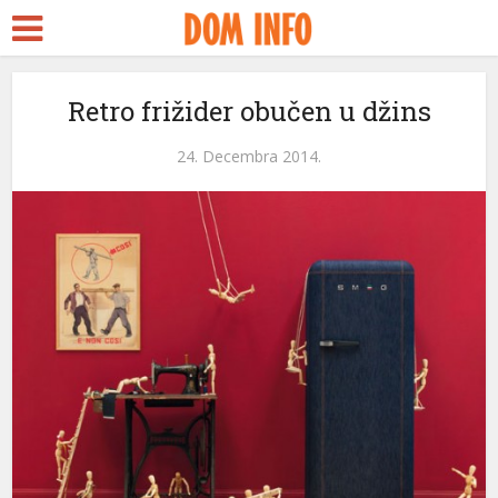
Retro frižider obučen u džins
24. Decembra 2014.
ri