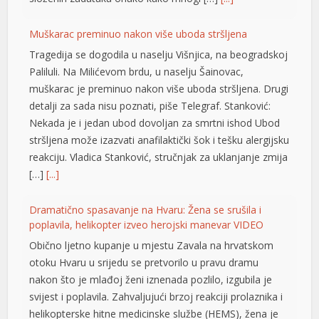
Muškarac preminuo nakon više uboda stršljena
Tragedija se dogodila u naselju Višnjica, na beogradskoj
Paliluli. Na Milićevom brdu, u naselju Šainovac,
muškarac je preminuo nakon više uboda stršljena. Drugi
detalji za sada nisu poznati, piše Telegraf. Stanković:
Nekada je i jedan ubod dovoljan za smrtni ishod Ubod
stršljena može izazvati anafilaktički šok i tešku alergijsku
reakciju. Vladica Stanković, stručnjak za uklanjanje zmija
[…]
[...]
Dramatično spasavanje na Hvaru: Žena se srušila i
poplavila, helikopter izveo herojski manevar VIDEO
t
Obično ljetno kupanje u mjestu Zavala na hrvatskom
otoku Hvaru u srijedu se pretvorilo u pravu dramu
nakon što je mlađoj ženi iznenada pozlilo, izgubila je
svijest i poplavila. Zahvaljujući brzoj reakciji prolaznika i
helikopterske hitne medicinske službe (HEMS), žena je
u