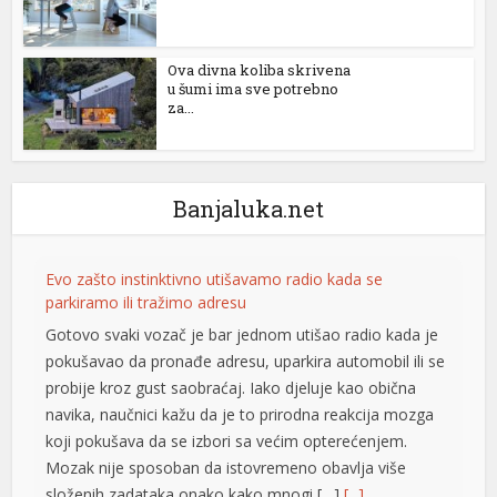
Ova divna koliba skrivena
u šumi ima sve potrebno
za...
Banjaluka.net
Evo zašto instinktivno utišavamo radio kada se
parkiramo ili tražimo adresu
Gotovo svaki vozač je bar jednom utišao radio kada je
pokušavao da pronađe adresu, uparkira automobil ili se
probije kroz gust saobraćaj. Iako djeluje kao obična
navika, naučnici kažu da je to prirodna reakcija mozga
koji pokušava da se izbori sa većim opterećenjem.
Mozak nije sposoban da istovremeno obavlja više
složenih zadataka onako kako mnogi […]
[...]