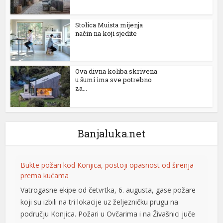
Stolica Muista mijenja
način na koji sjedite
Ova divna koliba skrivena
u šumi ima sve potrebno
za...
Banjaluka.net
Bukte požari kod Konjica, postoji opasnost od širenja
prema kućama
Vatrogasne ekipe od četvrtka, 6. augusta, gase požare
koji su izbili na tri lokacije uz željezničku prugu na
području Konjica. Požari u Ovčarima i na Živašnici juče