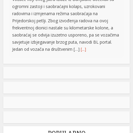
ogromni zastoji i saobraćajni kolaps, uzrokovani
radovima i izmjenama režima saobraćaja na
Prijedorskoj petlji. Zbog izvođenja radova na ovoj
frekventnoj dionici nastale su kilometarske kolone, a
saobraćaj se odvija izuzetno usporeno, pa se vozačima
savjetuje izbjegavanje brzog puta, navodi BL portal.
Jedan od vozača na društvenim […]
[...]
Pripremite kišobrane: Nakon vrelog dana stižu pljuskovi i
grmljavina
Stanovnike Republike Srpske i Bosne i Hercegovine
danas očekuje još jedan veoma topao ljetni dan, ali će
u poslijepodnevnim i večernjim časovima u pojedinim
krajevima kišobrani ipak biti potrebni. Prije podne
preovladavaće pretežno sunčano vrijeme, dok se sa
razvojem oblačnosti kasnije tokom dana lokalno
očekuju pljuskovi praćeni grmljavinom. Duvaće slab do
umjeren vjetar sjevernog i […]
[...]
POPULARNO