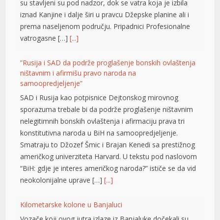
su stavljeni su pod nadzor, dok se vatra koja je izbila
iznad Kanjine i dalje širi u pravcu Džepske planine ali i
prema naseljenom području. Pripadnici Profesionalne
vatrogasne […]
[...]
”Rusija i SAD da podrže proglašenje bonskih ovlaštenja
ništavnim i afirmišu pravo naroda na
samoopredjeljenje”
SAD i Rusija kao potpisnice Dejtonskog mirovnog
sporazuma trebale bi da podrže proglašenje ništavnim
nelegitimnih bonskih ovlaštenja i afirmaciju prava tri
konstitutivna naroda u BiH na samoopredjeljenje.
Smatraju to Džozef Šmic i Brajan Kenedi sa prestižnog
američkog univerziteta Harvard. U tekstu pod naslovom
“BiH: gdje je interes američkog naroda?” ističe se da vid
neokolonijalne uprave […]
[...]
Kilometarske kolone u Banjaluci
Vozače koji ovog jutra izlaze iz Banjaluke dočekali su