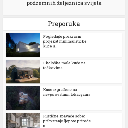
podzemnih željeznica svijeta
Preporuka
ü
Pogledajte prekrasni
projekat minimalističke
kuće u...
Ekološke male kuće na
točkovima
Kuće izgrađene na
nevjerovatnim lokacijama
Rustične spavaće sobe:
prihvatanje ljepote prirode
u...