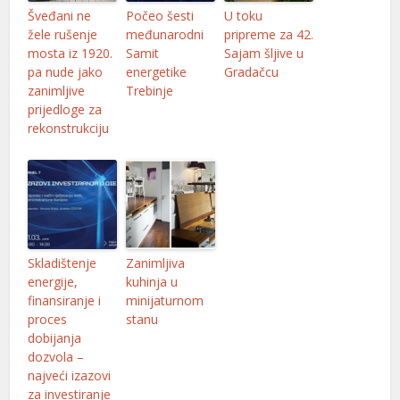
Šveđani ne
Počeo šesti
U toku
žele rušenje
međunarodni
pripreme za 42.
mosta iz 1920.
Samit
Sajam šljive u
pa nude jako
energetike
Gradačcu
zanimljive
Trebinje
prijedloge za
rekonstrukciju
Skladištenje
Zanimljiva
energije,
kuhinja u
finansiranje i
minijaturnom
proces
stanu
dobijanja
dozvola –
najveći izazovi
za investiranje