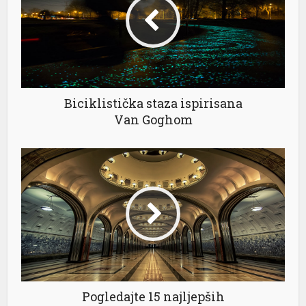
r
Biciklistička staza ispirisana
Van Goghom
Pogledajte 15 najljepših