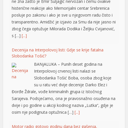
ne zna zašto je Emir Suljagić nervozan i čemu ovakve
histerične reakcije ako Memorijalni centar Srebrenica
posluje po zakonu i ako je sve u njegovom radu čisto i
transparentno. Amidžić je izjavio za Srnu da nije jasno ni
zbog čega optužuje Milorada Dodika i Željku Cvijanović,
s […]
[...]
Decenija na Interpolovoj listi: Gdje se krije fatalna
Slobodanka Tošić?
BANjALUKA – Punih deset godina na
Interpolovoj crvenoj listi nalazi se
Slobodanka Tošić Boba, osoba zbog koje
su u ratu već dvije decenije Darko Elez i
Đorđe Ždrale, vođe kriminalnih grupa iz Istočnog
Sarajeva. Podsjećamo, ona je pravosnažno osuđena na
dvije i po godine u akciji kodnog naziva „Lutka“, gdje je
osim nje podignuta optužnica […]
[...]
Motor radio gotovo godinu dana bez gašenja,