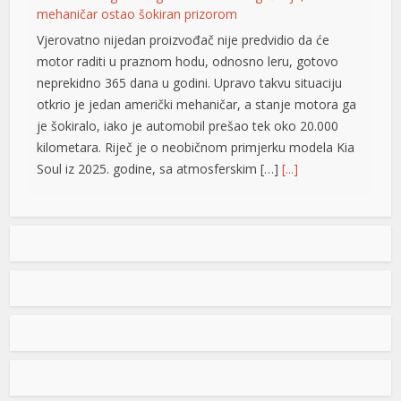
mehaničar ostao šokiran prizorom
Vjerovatno nijedan proizvođač nije predvidio da će
ortener
motor raditi u praznom hodu, odnosno leru, gotovo
neprekidno 365 dana u godini. Upravo takvu situaciju
otkrio je jedan američki mehaničar, a stanje motora ga
je šokiralo, iako je automobil prešao tek oko 20.000
kilometara. Riječ je o neobičnom primjerku modela Kia
Soul iz 2025. godine, sa atmosferskim […]
[...]
Rad objavljen u Harvardovom pravnom časopisu: Visoki
predstavnik nema ovlaštenja da donosi zakone u BiH
Visoki predstavnik u BiH nije nikad bio ovlašten da
donosi zakone, ni prema Povelji UN, ni po Ustavu BiH
niti prema ostalim pravni dokumentima koji priznaju
pravo na samoopredjeljenje, stoga, su ništavni svi akti
koje je nametao, pozivajući se na takozvana bonska
ovlaštenja, navodi se u tekstu čiji su autori Džozef Šmic
i Brajan Kenedi […]
[...]