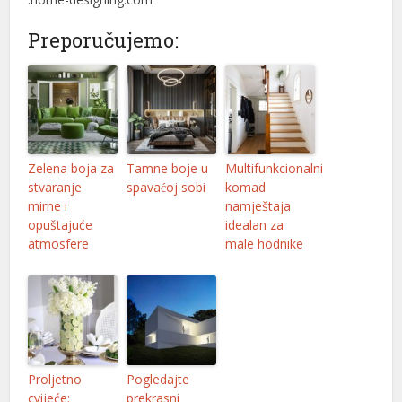
Preporučujemo:
Zelena boja za
Tamne boje u
Multifunkcionalni
stvaranje
spavaćoj sobi
komad
mirne i
namještaja
opuštajuće
idealan za
atmosfere
male hodnike
Proljetno
Pogledajte
cvijeće:
prekrasni