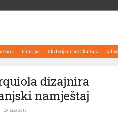
tektura
Enterijer
Eksterijer i hortikultura
Lifes
rquiola dizajnira
vanjski namještaj
20. Juna 2018.