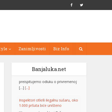
tyle
Zanimljivosti
Biz Info
Banjaluka.net
Inspektori otkrili ilegalnu sušaru, oko
1.000 pršuta biće uništeno
Inspektori Državnog
inspektorata Republike
Hrvatske otkrili su