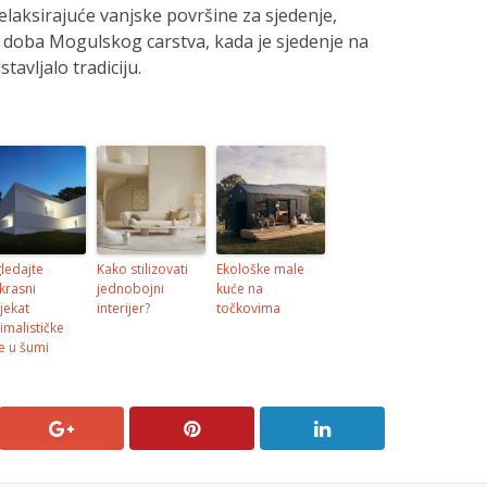
elaksirajuće vanjske površine za sjedenje,
 u doba Mogulskog carstva, kada je sjedenje na
avljalo tradiciju.
ledajte
Kako stilizovati
Ekološke male
krasni
jednobojni
kuće na
jekat
interijer?
točkovima
imalističke
e u šumi