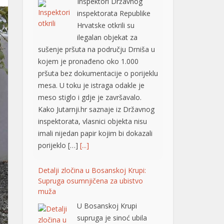
ilegalan objekat za
sušenje pršuta na području Drniša u
kojem je pronađeno oko 1.000
pršuta bez dokumentacije o porijeklu
mesa. U toku je istraga odakle je
meso stiglo i gdje je završavalo.
Kako Jutarnji.hr saznaje iz Državnog
inspektorata, vlasnici objekta nisu
imali nijedan papir kojim bi dokazali
porijeklo […]
[...]
Detalji zločina u Bosanskoj Krupi:
Supruga osumnjičena za ubistvo
muža
U Bosanskoj Krupi
supruga je sinoć ubila
muža, nezvanično
saznaje “Avaz“. Ubistvo