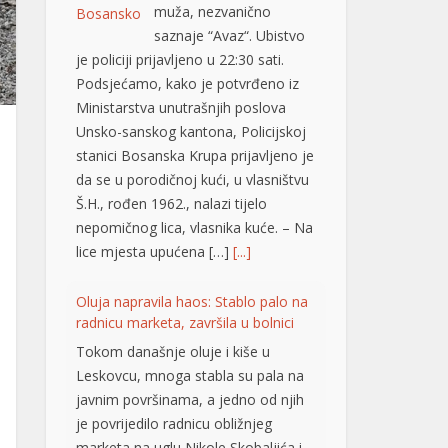
je policiji prijavljeno u 22:30 sati.
Podsjećamo, kako je potvrđeno iz
Ministarstva unutrašnjih poslova
Unsko-sanskog kantona, Policijskoj
stanici Bosanska Krupa prijavljeno je
da se u porodičnoj kući, u vlasništvu
Š.H., rođen 1962., nalazi tijelo
nepomičnog lica, vlasnika kuće. – Na
lice mjesta upućena […]
[...]
Oluja napravila haos: Stablo palo na
radnicu marketa, završila u bolnici
Tokom današnje oluje i kiše u
Leskovcu, mnoga stabla su pala na
javnim površinama, a jedno od njih
je povrijedilo radnicu obližnjeg
marketa na uglu Nikole Skobaljića i
Radničke ulice, potvrđeno je
Jugmedii u Hitnoj pomoći. Riječ je o