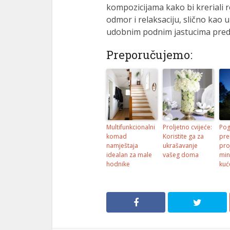
kompozicijama kako bi kreriali r
odmor i relaksaciju, slično kao
udobnim podnim jastucima predst
Preporučujemo:
Multifunkcionalni
Proljetno cvijeće:
Pog
komad
Koristite ga za
pre
namještaja
ukrašavanje
pro
idealan za male
vašeg doma
min
hodnike
kuć