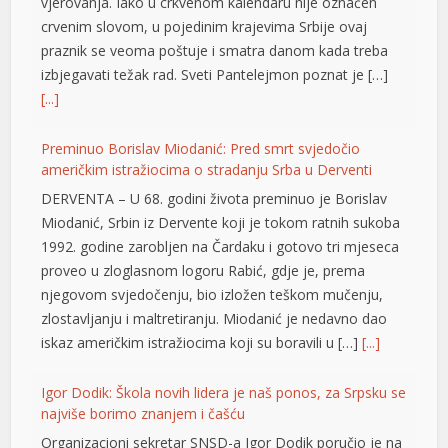
vjerovanja. Iako u crkvenom kalendaru nije označen
crvenim slovom, u pojedinim krajevima Srbije ovaj
praznik se veoma poštuje i smatra danom kada treba
izbjegavati težak rad. Sveti Pantelejmon poznat je […]
[...]
Preminuo Borislav Miodanić: Pred smrt svjedočio
američkim istražiocima o stradanju Srba u Derventi
DERVENTA – U 68. godini života preminuo je Borislav
Miodanić, Srbin iz Dervente koji je tokom ratnih sukoba
t
1992. godine zarobljen na Čardaku i gotovo tri mjeseca
t
proveo u zloglasnom logoru Rabić, gdje je, prema
njegovom svjedočenju, bio izložen teškom mučenju,
zlostavljanju i maltretiranju. Miodanić je nedavno dao
iskaz američkim istražiocima koji su boravili u […]
[...]
Igor Dodik: Škola novih lidera je naš ponos, za Srpsku se
najviše borimo znanjem i čašću
Organizacioni sekretar SNSD-a Igor Dodik poručio je na