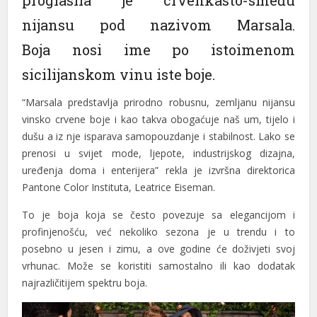
nijansu pod nazivom Marsala.
Boja nosi ime po istoimenom
sicilijanskom vinu iste boje.
“Marsala predstavlja prirodno robusnu, zemljanu nijansu
vinsko crvene boje i kao takva obogaćuje naš um, tijelo i
dušu a iz nje isparava samopouzdanje i stabilnost. Lako se
prenosi u svijet mode, ljepote, industrijskog dizajna,
uređenja doma i enterijera” rekla je izvršna direktorica
Pantone Color Instituta, Leatrice Eiseman.
To je boja koja se često povezuje sa elegancijom i
profinjenošću, već nekoliko sezona je u trendu i to
posebno u jesen i zimu, a ove godine će doživjeti svoj
vrhunac. Može se koristiti samostalno ili kao dodatak
najrazličitijem spektru boja.