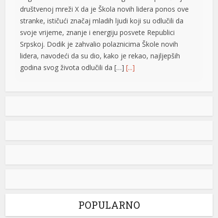
društvenoj mreži X da je Škola novih lidera ponos ove
stranke, ističući značaj mladih ljudi koji su odlučili da
svoje vrijeme, znanje i energiju posvete Republici
Srpskoj. Dodik je zahvalio polaznicima Škole novih
lidera, navodeći da su dio, kako je rekao, najljepših
godina svog života odlučili da […]
[...]
Jedna zemlja drži gotovo četvrtinu ekonomije EU: Novi
podaci otkrivaju ko vuče kontinent naprijed
Vrijednost bruto domaćeg proizvoda (BDP) Evropske
unije dostigla je 18,8 biliona evra u 2025. godini, a
najveća ekonomija Unije i dalje je Njemačka, čiji je BDP
iznosio 4,5 biliona evra, odnosno 23,8 odsto ukupne
u
ekonomije EU, pokazuju novi podaci Evrostata. Vodeće
ekonomije Evropske unije Poslije Njemačke, najveći
u
doprinos ukupnom BDP-u Evropske unije dale su
u
Francuska […]
[...]
POPULARNO
u