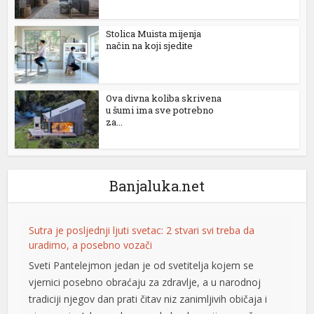
Stolica Muista mijenja
način na koji sjedite
Ova divna koliba skrivena
u šumi ima sve potrebno
za...
l
Banjaluka.net
Sutra je posljednji ljuti svetac: 2 stvari svi treba da
uradimo, a posebno vozači
Sveti Pantelejmon jedan je od svetitelja kojem se
vjernici posebno obraćaju za zdravlje, a u narodnoj
tradiciji njegov dan prati čitav niz zanimljivih običaja i