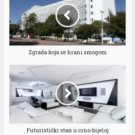
Zgrada koja se hrani smogom
l
Futuristički stan u crno-bijeloj