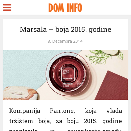
Marsala – boja 2015. godine
8. Decembra 2014.
eri
Kompanija Pantone, koja vlada
tržištem boja, za boju 2015. godine
proglasila je crvenkasto-smeđu