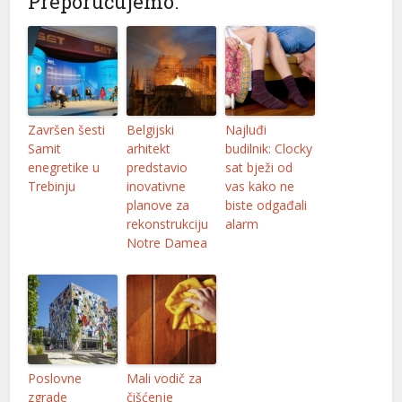
Preporučujemo:
Završen šesti
Belgijski
Najluđi
Samit
arhitekt
budilnik: Clocky
enegretike u
predstavio
sat bježi od
Trebinju
inovativne
vas kako ne
planove za
biste odgađali
rekonstrukciju
alarm
Notre Damea
Poslovne
Mali vodič za
zgrade
čišćenje