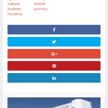
oslikane
drvenih
živahnim
površina
muralima