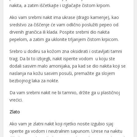
l
nakita, a zatim iščetkajte i izglačajte čistom krpom.
l
Ako vam srebrni nakit ima ukrase (drago kamenje), kao
sredstvo za čiščenje će vam odlično poslužiti pepeo od
l
drvenih grančica ili klada. Pospite srebrni dio nakita
pepelom, a zatim ga uklonite trljanjem čistom krpicom.
al
Srebro u dodiru sa kožom zna oksidirati i ostavljati tamni
al
trag. Da bi to izbjegli, nakit isperite vodom u koju ste
l
dodali sasvim malo amonijaka, pa kad se dio nakita koji se
naslanja na kožu sasvim posuši, premažite ga slojem
l
bezbojnog laka za nokte.
l
Da vam srebrni nakit ne bi tamnio, držite ga u plastičnoj
l
vrećici.
l
Zlato
l
Ako vam je zlatni nakit koji rijetko nosite izgubio sjaj
operite ga vodom i neutralnim sapunom. Urese na nakitu
l