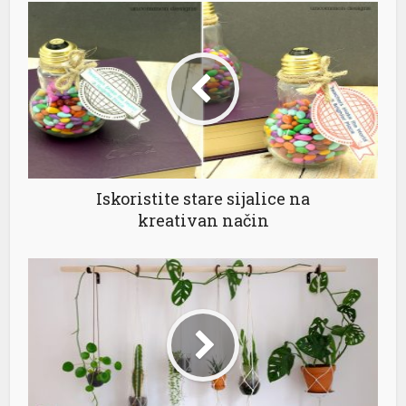
l
l
l
l
l
Iskoristite stare sijalice na
kreativan način
l
l
l
l
l