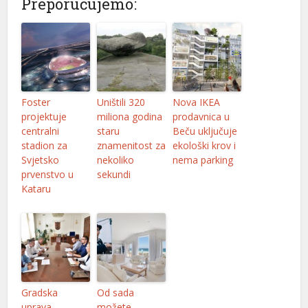
Preporučujemo:
l
l
Foster
Uništili 320
Nova IKEA
l
projektuje
miliona godina
prodavnica u
l
centralni
staru
Beču uključuje
stadion za
znamenitost za
ekološki krov i
Svjetsko
nekoliko
nema parking
prvenstvo u
sekundi
Kataru
l
l
Gradska
Od sada
uprava
možete