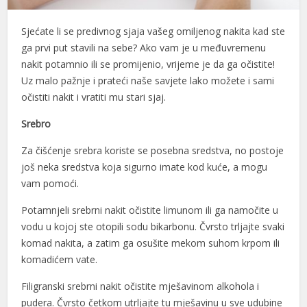
l
Sjećate li se predivnog sjaja vašeg omiljenog nakita kad ste
ga prvi put stavili na sebe? Ako vam je u međuvremenu
l
nakit potamnio ili se promijenio, vrijeme je da ga očistite!
l
Uz malo pažnje i prateći naše savjete lako možete i sami
očistiti nakit i vratiti mu stari sjaj.
l
Srebro
l
Za čišćenje srebra koriste se posebna sredstva, no postoje
l
još neka sredstva koja sigurno imate kod kuće, a mogu
l
vam pomoći.
l
Potamnjeli srebrni nakit očistite limunom ili ga namočite u
vodu u kojoj ste otopili sodu bikarbonu. Čvrsto trljajte svaki
l
komad nakita, a zatim ga osušite mekom suhom krpom ili
komadićem vate.
l
Filigranski srebrni nakit očistite mješavinom alkohola i
l
pudera. Čvrsto četkom utrljajte tu mješavinu u sve udubine