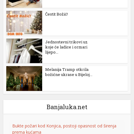
l
Čestit Božić!
l
l
Jednostavni trikovi uz
l
koje će ladice i ormari
lijepo...
l
at
Melanija Tramp otkrila
božićne ukrase u Bijeloj...
t
Banjaluka.net
Bukte požari kod Konjica, postoji opasnost od širenja
l
prema kućama