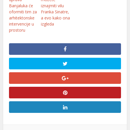
Banjaluka će
iznajmiti vilu
oformiti tim za
Franka Sinatre,
arhitektonske
a evo kako ona
intervencije u
izgleda
prostoru
al
l
l
l
l
l
l
l