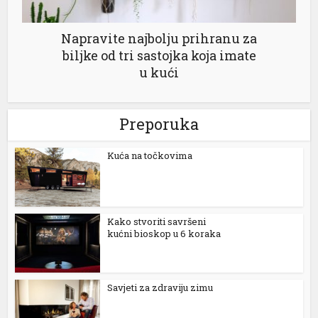
l
Napravite najbolju prihranu za
l
biljke od tri sastojka koja imate
l
u kući
l
Preporuka
l
l
Kuća na točkovima
al
l
Kako stvoriti savršeni
l
kućni bioskop u 6 koraka
l
Savjeti za zdraviju zimu
l
l