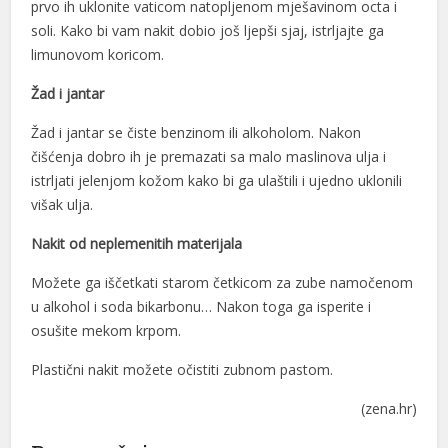
prvo ih uklonite vaticom natopljenom mješavinom octa i
l
soli. Kako bi vam nakit dobio još ljepši sjaj, istrljajte ga
l
limunovom koricom.
Žad i jantar
Žad i jantar se čiste benzinom ili alkoholom. Nakon
čišćenja dobro ih je premazati sa malo maslinova ulja i
l
istrljati jelenjom kožom kako bi ga ulaštili i ujedno uklonili
višak ulja.
Nakit od neplemenitih materijala
l
Možete ga iščetkati starom četkicom za zube namočenom
u alkohol i soda bikarbonu… Nakon toga ga isperite i
l
osušite mekom krpom.
l
Plastični nakit možete očistiti zubnom pastom.
l
(zena.hr)