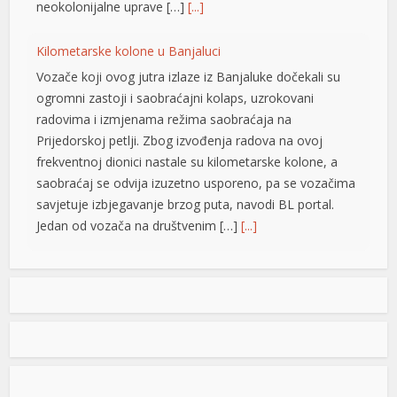
neokolonijalne uprave […]
[...]
su
Kilometarske kolone u Banjaluci
su
Vozače koji ovog jutra izlaze iz Banjaluke dočekali su
ogromni zastoji i saobraćajni kolaps, uzrokovani
su
radovima i izmjenama režima saobraćaja na
Prijedorskoj petlji. Zbog izvođenja radova na ovoj
frekventnoj dionici nastale su kilometarske kolone, a
saobraćaj se odvija izuzetno usporeno, pa se vozačima
savjetuje izbjegavanje brzog puta, navodi BL portal.
Jedan od vozača na društvenim […]
[...]
Pripremite kišobrane: Nakon vrelog dana stižu pljuskovi i
grmljavina
Stanovnike Republike Srpske i Bosne i Hercegovine
danas očekuje još jedan veoma topao ljetni dan, ali će
u poslijepodnevnim i večernjim časovima u pojedinim
krajevima kišobrani ipak biti potrebni. Prije podne