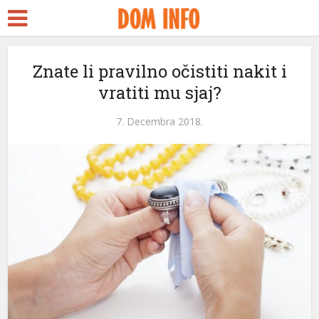
Znate li pravilno očistiti nakit i
vratiti mu sjaj?
l
7. Decembra 2018.
l
leri
l