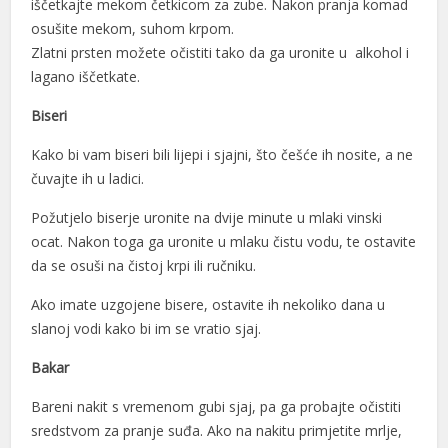
iščetkajte mekom četkicom za zube. Nakon pranja komad
osušite mekom, suhom krpom.
l
Zlatni prsten možete očistiti tako da ga uronite u alkohol i
l
lagano iščetkate.
l
Biseri
l
Kako bi vam biseri bili lijepi i sjajni, što češće ih nosite, a ne
čuvajte ih u ladici.
l
Požutjelo biserje uronite na dvije minute u mlaki vinski
l
ocat. Nakon toga ga uronite u mlaku čistu vodu, te ostavite
da se osuši na čistoj krpi ili ručniku.
l
Ako imate uzgojene bisere, ostavite ih nekoliko dana u
l
slanoj vodi kako bi im se vratio sjaj.
l
Bakar
l
Bareni nakit s vremenom gubi sjaj, pa ga probajte očistiti
l
sredstvom za pranje suđa. Ako na nakitu primjetite mrlje,