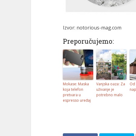
l
l
Izvor: notorious-mag.com
Preporučujemo:
l
l
Mokase: Maska
Vanjska oaza: Za
Od 
koja telefon
uživanje je
nap
pretvara u
potrebno malo
l
espresso uređaj
l
l