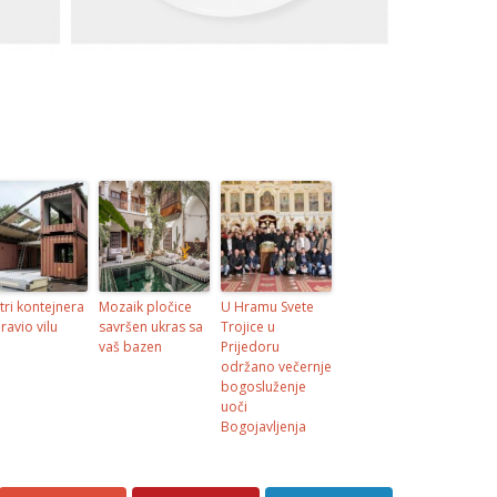
tri kontejnera
Mozaik pločice
U Hramu Svete
ravio vilu
savršen ukras sa
Trojice u
vaš bazen
Prijedoru
održano večernje
bogosluženje
uoči
Bogojavljenja