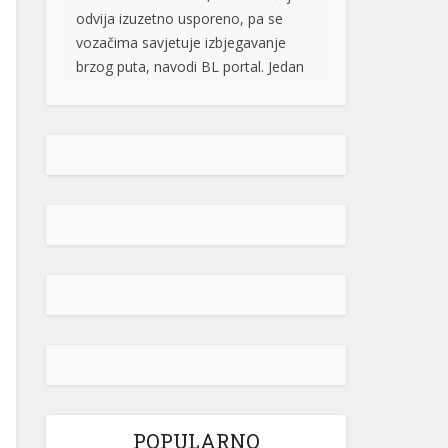
brzog puta, navodi BL portal. Jedan
od vozača na društvenim […]
[...]
Pripremite kišobrane: Nakon vrelog
dana stižu pljuskovi i grmljavina
Stanovnike Republike Srpske i Bosne
i Hercegovine danas očekuje još
jedan veoma topao ljetni dan, ali će
u poslijepodnevnim i večernjim
časovima u pojedinim krajevima
kišobrani ipak biti potrebni. Prije
podne preovladavaće pretežno
sunčano vrijeme, dok se sa
razvojem oblačnosti kasnije tokom
dana lokalno očekuju pljuskovi
praćeni grmljavinom. Duvaće slab do
umjeren vjetar sjevernog i […]
[...]
POPULARNO