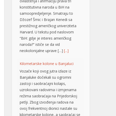
Džozef Šmic i Brajan Kenedi sa
prestižnog američkog univerziteta
Harvard. U tekstu pod naslovom
“BiH: gdje je interes američkog
naroda?” ističe se da vid
neokolonijalne uprave […]
[...]
Kilometarske kolone u Banjaluci
Vozače koji ovog jutra izlaze iz
Banjaluke dočekali su ogromni
zastoji i saobraćajni kolaps,
uzrokovani radovima i izmjenama
režima saobraćaja na Prijedorskoj
petlji. Zbog izvođenja radova na
ovoj frekventnoj dionici nastale su
kilometarske kolone, a saobraćaj se
odvija izuzetno usporeno, pa se
vozačima savjetuje izbjegavanje