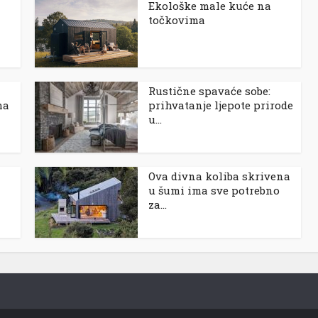
Ekološke male kuće na
točkovima
Rustične spavaće sobe:
ma
prihvatanje ljepote prirode
u...
Ova divna koliba skrivena
u šumi ima sve potrebno
za...