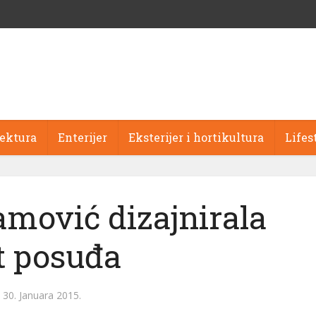
tektura
Enterijer
Eksterijer i hortikultura
Lifes
mović dizajnirala
t posuđa
30. Januara 2015.