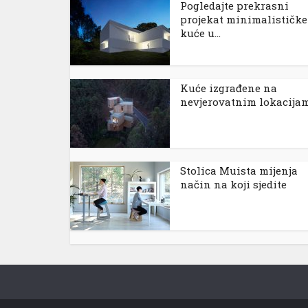
Pogledajte prekrasni
projekat minimalističke
kuće u...
Kuće izgrađene na
nevjerovatnim lokacija
 al
l
l
Stolica Muista mijenja
način na koji sjedite
l
l
l
l
l