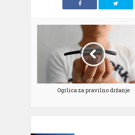
l
l
l
l
Ogrlica za pravilno držanje
l
l