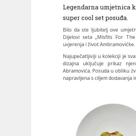
l
Legendarna umjetnica kr
l
super cool set posuđa.
l
Bilo da ste ljubitelj ove umjetn
Dijelovi seta „Misfits For Th
 al
uvjerenja i život Ambramovićke.
 al
Najupečatljiviji u kolekciji je s
l
dizajna uključuje prikaz nj
Abramovića. Posuda u obliku zvi
l
napravljena s ciljem dodavanja in
l
l
l
l
l