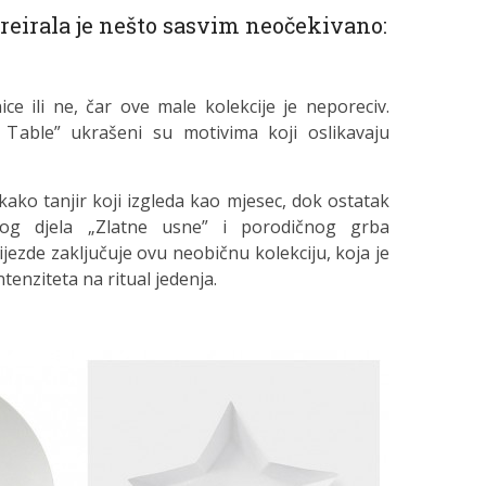
eirala je nešto sasvim neočekivano:
ice ili ne, čar ove male kolekcije je neporeciv.
e Table” ukrašeni su motivima koji oslikavaju
vakako tanjir koji izgleda kao mjesec, dok ostatak
enog djela „Zlatne usne” i porodičnog grba
jezde zaključuje ovu neobičnu kolekciju, koja je
tenziteta na ritual jedenja.