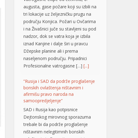
području Konjica. Požari u Ovčarima
i na Živašnici juče su stavljeni su pod
nadzor, dok se vatra koja je izbila
iznad Kanjine i dalje širi u pravcu
Džepske planine ali i prema
naseljenom području. Pripadnici
Profesionalne vatrogasne […]
[...]
”Rusija i SAD da podrže proglašenje
bonskih ovlaštenja ništavnim i
afirmišu pravo naroda na
samoopredjeljenje”
SAD i Rusija kao potpisnice
Dejtonskog mirovnog sporazuma
trebale bi da podrže proglašenje
ništavnim nelegitimnih bonskih
ovlaštenja i afirmaciju prava tri
konstitutivna naroda u BiH na
samoopredjeljenje. Smatraju to