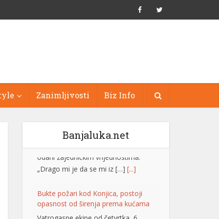
tyle
Zanimljivosti
Biz Info
Banjaluka.net
Bukte požari kod Konjica, postoji
opasnost od širenja prema kućama
Vatrogasne ekipe od četvrtka, 6.
augusta, gase požare koji su izbili na
tri lokacije uz željezničku prugu na