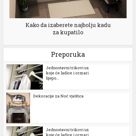
Kako da izaberete najbolju kadu
za kupatilo
Preporuka
rtener
Jednostavni trikovi uz
koje će ladice i ormari
lijepo...
Dekoracije za Noć vještica
Jednostavni trikovi uz
koje će ladice i ormari