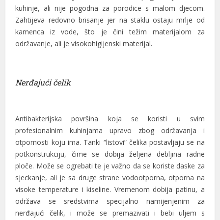
kuhinje, ali nije pogodna za porodice s malom djecom.
Zahtijeva redovno brisanje jer na staklu ostaju mrlje od
kamenca iz vode, što je čini težim materijalom za
održavanje, ali je visokohigijenski materijal.
Nerđajući čelik
Antibakterijska površina koja se koristi u svim
profesionalnim kuhinjama upravo zbog održavanja i
otpornosti koju ima. Tanki “listovi” čelika postavljaju se na
potkonstrukciju, čime se dobija željena debljina radne
ploče. Može se ogrebati te je važno da se koriste daske za
sjeckanje, ali je sa druge strane vodootporna, otporna na
visoke temperature i kiseline. Vremenom dobija patinu, a
održava se sredstvima specijalno namijenjenim za
nerđajući čelik, i može se premazivati i bebi uljem s