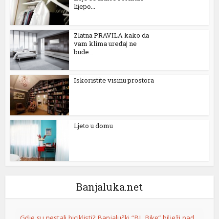
lijepo...
Zlatna PRAVILA kako da
vam klima uređaj ne
bude...
Iskoristite visinu prostora
büyüsü
Ljeto u domu
Banjaluka.net
iş
Gdje su nestali biciklisti? Banjalučki “BL Bike” bilježi pad