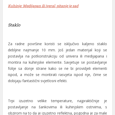
Kuhinje: Medijapan ili iveral, pitanje je sad
Staklo
Za radne površine koristi se isključivo kaljeno staklo
debljine najmanje 10 mm. Još jedan materijal koji se
postavlja na potkonstrukciju od univera ili medijapana i
montira na kuhinjske elemente. Savjetuje se postavljanje
folije sa donje strane kako se ne bi providjeli elementi
ispod, a može se montirati rasvjeta ispod nje, čime se
dobijaju fantastični svjetlosni efekti.
Trpi izuzetno velike temperature, najpraktičnije je
postavljanje na šankovima ili kuhinjskim ostrvima, s
obzirom na to da je izuzetno reflektna, pogodna je za male