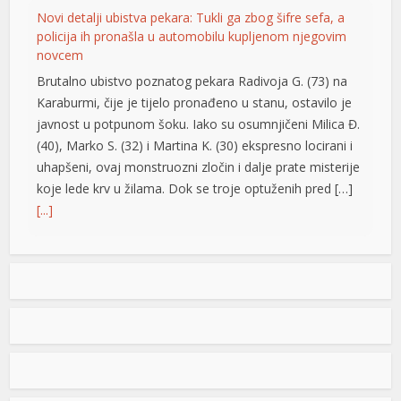
Novi detalji ubistva pekara: Tukli ga zbog šifre sefa, a
policija ih pronašla u automobilu kupljenom njegovim
novcem
Brutalno ubistvo poznatog pekara Radivoja G. (73) na
Karaburmi, čije je tijelo pronađeno u stanu, ostavilo je
javnost u potpunom šoku. Iako su osumnjičeni Milica Đ.
(40), Marko S. (32) i Martina K. (30) ekspresno locirani i
uhapšeni, ovaj monstruozni zločin i dalje prate misterije
koje lede krv u žilama. Dok se troje optuženih pred […]
[...]
Vrućine ne popuštaju: Temperature do 40 stepeni,
meteorolozi poslali upozorenje za vikend
U našem regionu narednih dana pretežno sunčano,
suvo i toplo, posebno do srijede. Zatim slijedi manje
osvježenje, dok bi krajem sedmice ponovo bilo toplo.
Negde od oko 18. avgusta se polako nazire svježiji i
nestabilniji period, ali obilnih padavina na širem području