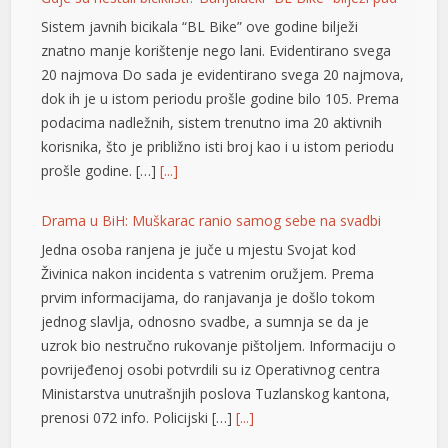
Sistem javnih bicikala “BL Bike” ove godine bilježi
znatno manje korištenje nego lani. Evidentirano svega
20 najmova Do sada je evidentirano svega 20 najmova,
dok ih je u istom periodu prošle godine bilo 105. Prema
podacima nadležnih, sistem trenutno ima 20 aktivnih
korisnika, što je približno isti broj kao i u istom periodu
prošle godine. […]
[...]
Drama u BiH: Muškarac ranio samog sebe na svadbi
Jedna osoba ranjena je juče u mjestu Svojat kod
Živinica nakon incidenta s vatrenim oružjem. Prema
prvim informacijama, do ranjavanja je došlo tokom
jednog slavlja, odnosno svadbe, a sumnja se da je
uzrok bio nestručno rukovanje pištoljem. Informaciju o
povrijeđenoj osobi potvrdili su iz Operativnog centra
Ministarstva unutrašnjih poslova Tuzlanskog kantona,
prenosi 072 info. Policijski […]
[...]