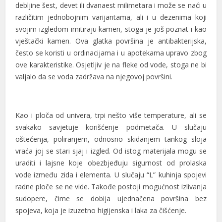
debljine šest, devet ili dvanaest milimetara i može se naći u
različitim jednobojnim varijantama, ali i u dezenima koji
svojim izgledom imitiraju kamen, stoga je još poznat i kao
vještački kamen. Ova glatka površina je antibakterijska,
često se koristi u ordinacijama i u apotekama upravo zbog
ove karakteristike. Osjetljiv je na fleke od vode, stoga ne bi
valjalo da se voda zadržava na njegovoj površini.
Kao i ploča od univera, trpi nešto više temperature, ali se
svakako savjetuje korišćenje podmetača. U slučaju
oštećenja, poliranjem, odnosno skidanjem tankog sloja
vraća joj se stari sjaj i izgled. Od istog materijala mogu se
uraditi i lajsne koje obezbjeđuju sigurnost od prolaska
vode između zida i elementa. U slučaju “L” kuhinja spojevi
radne ploče se ne vide. Takođe postoji mogućnost izlivanja
sudopere, čime se dobija ujednačena površina bez
spojeva, koja je izuzetno higijenska i laka za čišćenje.