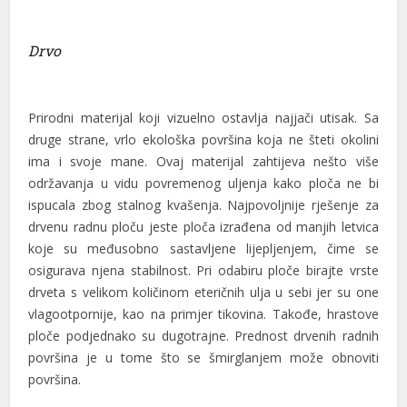
Drvo
Prirodni materijal koji vizuelno ostavlja najjači utisak. Sa
druge strane, vrlo ekološka površina koja ne šteti okolini
ima i svoje mane. Ovaj materijal zahtijeva nešto više
održavanja u vidu povremenog uljenja kako ploča ne bi
ispucala zbog stalnog kvašenja. Najpovoljnije rješenje za
drvenu radnu ploču jeste ploča izrađena od manjih letvica
koje su međusobno sastavljene lijepljenjem, čime se
osigurava njena stabilnost. Pri odabiru ploče birajte vrste
drveta s velikom količinom eteričnih ulja u sebi jer su one
vlagootpornije, kao na primjer tikovina. Takođe, hrastove
ploče podjednako su dugotrajne. Prednost drvenih radnih
površina je u tome što se šmirglanjem može obnoviti
površina.