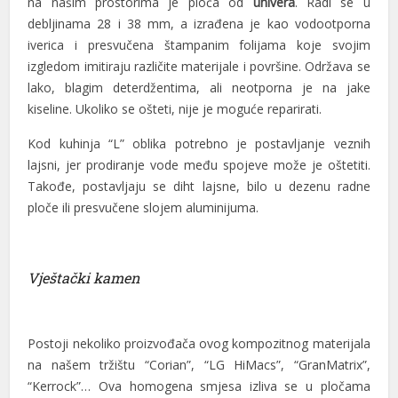
na našim prostorima je ploča od
univera
. Radi se u
debljinama 28 i 38 mm, a izrađena je kao vodootporna
iverica i presvučena štampanim folijama koje svojim
izgledom imitiraju različite materijale i površine. Održava se
lako, blagim deterdžentima, ali neotporna je na jake
kiseline. Ukoliko se ošteti, nije je moguće reparirati.
Kod kuhinja “L” oblika potrebno je postavljanje veznih
lajsni, jer prodiranje vode među spojeve može je oštetiti.
Takođe, postavljaju se diht lajsne, bilo u dezenu radne
ploče ili presvučene slojem aluminijuma.
Vještački kamen
Postoji nekoliko proizvođača ovog kompozitnog materijala
na našem tržištu “Corian”, “LG HiMacs”, “GranMatrix”,
“Kerrock”… Ova homogena smjesa izliva se u pločama