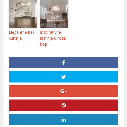
Elegantne bež
Inspirativne
kuhinje
kuhinje u roza
boji