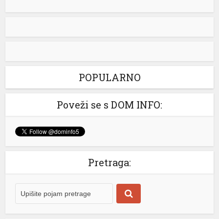
je manastir Draževina, odakle je uputio poruku o
značaju vjere, porodice i obrazovanja za budućnost
Republike Srpske. Stevandić je na društvenoj mreži „X“
poručio da mu je drago što se Ujedinjena Srpska i Stara
Hercegovina drže dogovora i ostaju odani zajedničkim
vrijednostima. „Drago mi je da se mi iz […]
[...]
POPULARNO
Bukte požari kod Konjica, postoji opasnost od širenja
prema kućama
Poveži se s DOM INFO:
Vatrogasne ekipe od četvrtka, 6. augusta, gase požare
koji su izbili na tri lokacije uz željezničku prugu na
području Konjica. Požari u Ovčarima i na Živašnici juče
su stavljeni su pod nadzor, dok se vatra koja je izbila
iznad Kanjine i dalje širi u pravcu Džepske planine ali i
Pretraga:
prema naseljenom području. Pripadnici Profesionalne
vatrogasne […]
[...]