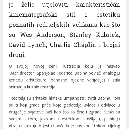
je želio utjeloviti karakterističan
kinematografski stil i estetiku
poznatih rediteljskih velikana kao što
su Wes Anderson, Stanley Kubrick,
David Lynch, Charlie Chaplin i brojni
drugi.
U svojoj novoj seriji ilustracija koju je nazvao
“Archidirector” Španjolac Federico Babina povlači analogiju
između arhitekture (odnosno njezine varijacije) i stila
snimanja kultnih reditelja.
“Reditelji su arhitekti filmske umjetnosti”, tvrdi Babina, “oni
su ti koji grade priče koje gledatelja uvlače i odvlače u
drugačije svjetove baš kao što to čine i zgrade. Svaki sa
svojim stilom, jezikom i estetikom smišljaju, planiraju
dizajn i kreiraju mjesta i priče koje nas vode tokom cijelog