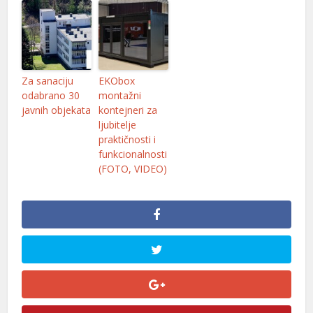
Za sanaciju
EKObox
odabrano 30
montažni
javnih objekata
kontejneri za
ljubitelje
praktičnosti i
funkcionalnosti
(FOTO, VIDEO)