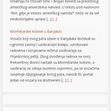
frekventnoj dionici nastale su kilometarske kolone, a
saobraćaj se odvija izuzetno usporeno, pa se vozačima
savjetuje izbjegavanje brzog puta, navodi BL portal.
Jedan od vozača na društvenim […]
[...]
Pripremite kišobrane: Nakon vrelog dana stižu pljuskovi i
grmljavina
Stanovnike Republike Srpske i Bosne i Hercegovine
danas očekuje još jedan veoma topao ljetni dan, ali će
u poslijepodnevnim i večernjim časovima u pojedinim
krajevima kišobrani ipak biti potrebni. Prije podne
preovladavaće pretežno sunčano vrijeme, dok se sa
razvojem oblačnosti kasnije tokom dana lokalno
očekuju pljuskovi praćeni grmljavinom. Duvaće slab do
umjeren vjetar sjevernog i […]
[...]
Stevandić iz manastira Draževina: Naš narod treba da
se oboži, umnoži, da bude jak i obrazovan
Predsjednik Ujedinjene Srpske Nenad Stevandić posjetio