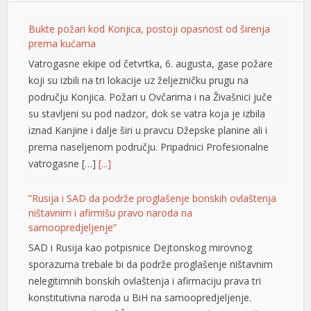
”Rusija i SAD da podrže proglašenje bonskih ovlaštenja
ništavnim i afirmišu pravo naroda na
samoopredjeljenje”
SAD i Rusija kao potpisnice Dejtonskog mirovnog
sporazuma trebale bi da podrže proglašenje ništavnim
nelegitimnih bonskih ovlaštenja i afirmaciju prava tri
konstitutivna naroda u BiH na samoopredjeljenje.
Smatraju to Džozef Šmic i Brajan Kenedi sa prestižnog
američkog univerziteta Harvard. U tekstu pod naslovom
“BiH: gdje je interes američkog naroda?” ističe se da vid
neokolonijalne uprave […]
[...]
Kilometarske kolone u Banjaluci
Vozače koji ovog jutra izlaze iz Banjaluke dočekali su
ogromni zastoji i saobraćajni kolaps, uzrokovani
radovima i izmjenama režima saobraćaja na
Prijedorskoj petlji. Zbog izvođenja radova na ovoj