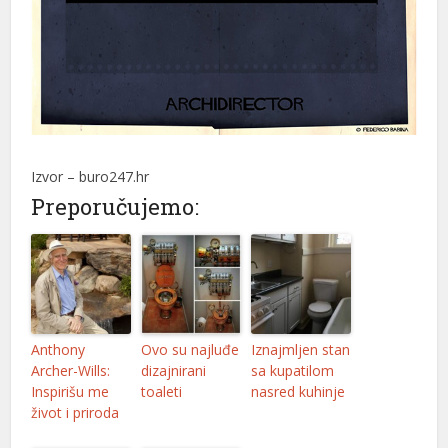
Izvor – buro247.hr
Preporučujemo:
Anthony
Ovo su najluđe
Iznajmljen stan
Archer-Wills:
dizajnirani
sa kupatilom
Inspirišu me
toaleti
nasred kuhinje
život i priroda