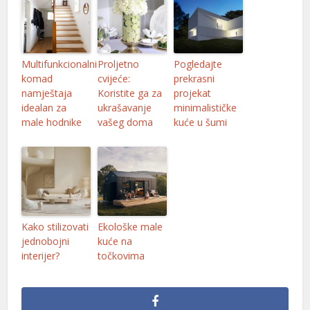
Multifunkcionalni
Proljetno
Pogledajte
komad
cvijeće:
prekrasni
namještaja
Koristite ga za
projekat
idealan za
ukrašavanje
minimalističke
male hodnike
vašeg doma
kuće u šumi
Kako stilizovati
Ekološke male
jednobojni
kuće na
interijer?
točkovima