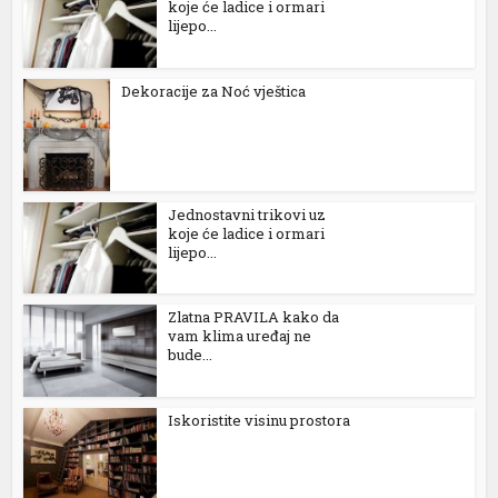
koje će ladice i ormari
lijepo...
Dekoracije za Noć vještica
Jednostavni trikovi uz
koje će ladice i ormari
lijepo...
al
Zlatna PRAVILA kako da
vam klima uređaj ne
bude...
Iskoristite visinu prostora