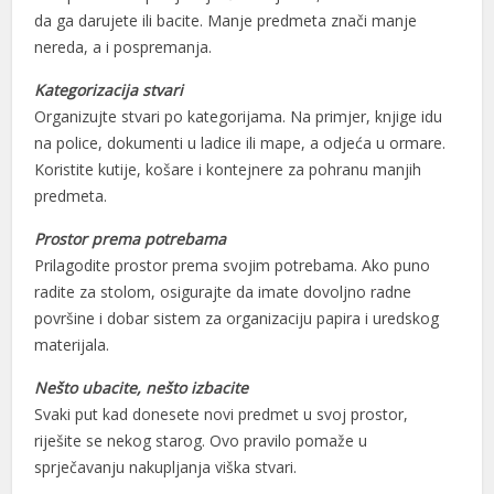
da ga darujete ili bacite. Manje predmeta znači manje
nereda, a i pospremanja.
Kategorizacija stvari
Organizujte stvari po kategorijama. Na primjer, knjige idu
al
na police, dokumenti u ladice ili mape, a odjeća u ormare.
Koristite kutije, košare i kontejnere za pohranu manjih
al
predmeta.
Prostor prema potrebama
Prilagodite prostor prema svojim potrebama. Ako puno
radite za stolom, osigurajte da imate dovoljno radne
površine i dobar sistem za organizaciju papira i uredskog
materijala.
Nešto ubacite, nešto izbacite
Svaki put kad donesete novi predmet u svoj prostor,
riješite se nekog starog. Ovo pravilo pomaže u
sprječavanju nakupljanja viška stvari.