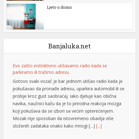
Ljeto u domu
Banjaluka.net
Evo zašto instinktivno utišavamo radio kada se
t
parkiramo ili tražimo adresu
Gotovo svaki vozač je bar jednom utišao radio kada je
t
pokušavao da pronađe adresu, uparkira automobil ili se
probije kroz gust saobraćaj. Iako djeluje kao obična
navika, naučnici kažu da je to prirodna reakcija mozga
koji pokušava da se izbori sa većim opterećenjem.
Mozak nije sposoban da istovremeno obavlja više
složenih zadataka onako kako mnogi […]
[...]