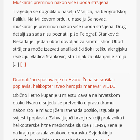
Muškarac preminuo nakon više uboda stršljena
Tragedija se dogodila u naselju Višnjica, na beogradskoj
Paliluli. Na Milićevom brdu, u naselju Šainovac,
muškarac je preminuo nakon više uboda stršljena. Drugi
detalji za sada nisu poznati, piše Telegraf. Stanković:
Nekada je i jedan ubod dovoljan za smrtni ishod Ubod
stršljena može izazvati anafilaktički šok i tešku alergijsku
reakciju. Vladica Stanković, stručnjak za uklanjanje zmija
[…]
[...]
Dramatično spasavanje na Hvaru: Žena se srušila i
poplavila, helikopter izveo herojski manevar VIDEO
Obično ljetno kupanje u mjestu Zavala na hrvatskom
otoku Hvaru u srijedu se pretvorilo u pravu dramu
yat
nakon što je mlađoj ženi iznenada pozlilo, izgubila je
svijest i poplavila. Zahvaljujući brzoj reakciji prolaznika i
helikopterske hitne medicinske službe (HEMS), žena je
na kraju pokazala znakove oporavka. Svjedokinja
su