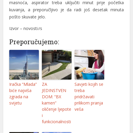
masnoća, aspirator treba uključiti minut prije početka
l
kuvanja, a preporučljivo je da radi još desetak minuta
pošto skuvate jelo.
l
Izvor – novosti.rs
l
Preporučujemo:
l
l
l
l
Iračka “Mlada”
ZA
Savjeti kojih se
biće najviša
JEDINSTVEN
treba
l
zgrada na
DOM: “BX
pridržavati
l
svijetu
kamen”
prilikom pranja
oličenje ljepote
veša
l
i
funkcionalnosti
l