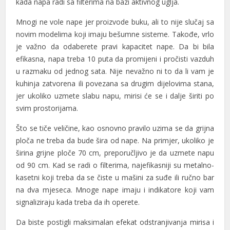
kada napa radi sa filterima na bazi aktivnog uglja.
l
Mnogi ne vole nape jer proizvode buku, ali to nije slučaj sa
l
novim modelima koji imaju bešumne sisteme. Takođe, vrlo
l
je važno da odaberete pravi kapacitet nape. Da bi bila
efikasna, napa treba 10 puta da promijeni i pročisti vazduh
 al
u razmaku od jednog sata. Nije nevažno ni to da li vam je
kuhinja zatvorena ili povezana sa drugim dijelovima stana,
 al
jer ukoliko uzmete slabu napu, mirisi će se i dalje širiti po
l
svim prostorijama.
l
Što se tiče veličine, kao osnovno pravilo uzima se da grijna
ploča ne treba da bude šira od nape. Na primjer, ukoliko je
l
širina grijne ploče 70 cm, preporučljivo je da uzmete napu
od 90 cm. Kad se radi o filterima, najefikasniji su metalno-
l
kasetni koji treba da se čiste u mašini za suđe ili ručno bar
l
na dva mjeseca. Mnoge nape imaju i indikatore koji vam
signaliziraju kada treba da ih operete.
l
Da biste postigli maksimalan efekat odstranjivanja mirisa i
l