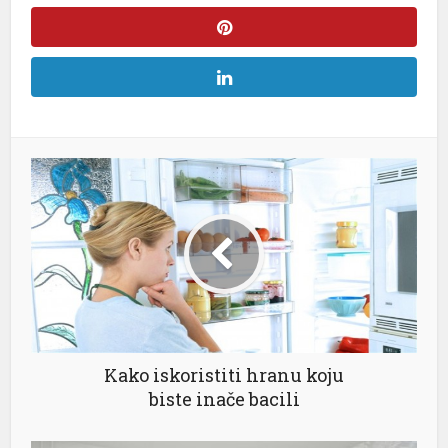
l
l
l
l
l
Kako iskoristiti hranu koju
l
biste inače bacili