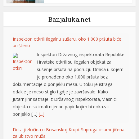
l
l
Banjaluka.net
l
Inspektori otkrili ilegalnu sušaru, oko 1.000 pršuta biće
l
uništeno
l
Inspektori Državnog inspektorata Republike
Hrvatske otkrili su ilegalan objekat za
l
sušenje pršuta na području Drniša u kojem
je pronađeno oko 1.000 pršuta bez
 al
dokumentacije o porijeklu mesa. U toku je istraga
l
odakle je meso stiglo i gdje je završavalo. Kako
Jutarnji.hr saznaje iz Državnog inspektorata, vlasnici
l
objekta nisu imali nijedan papir kojim bi dokazali
l
porijeklo […]
[...]
l
Detalji zločina u Bosanskoj Krupi: Supruga osumnjičena
za ubistvo muža
l