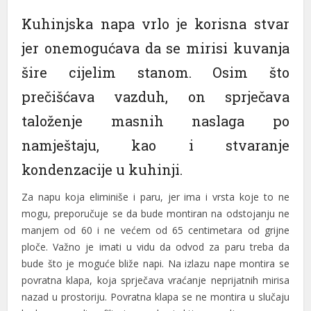
Kuhinjska napa vrlo je korisna stvar
l
jer onemogućava da se mirisi kuvanja
l
šire cijelim stanom. Osim što
l
prečišćava vazduh, on sprječava
l
taloženje masnih naslaga po
l
namještaju, kao i stvaranje
l
kondenzacije u kuhinji.
l
Za napu koja eliminiše i paru, jer ima i vrsta koje to ne
l
mogu, preporučuje se da bude montiran na odstojanju ne
manjem od 60 i ne većem od 65 centimetara od grijne
l
ploče. Važno je imati u vidu da odvod za paru treba da
bude što je moguće bliže napi. Na izlazu nape montira se
l
povratna klapa, koja sprječava vraćanje neprijatnih mirisa
l
nazad u prostoriju. Povratna klapa se ne montira u slučaju