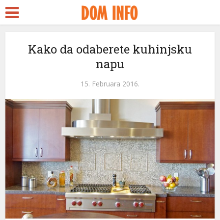
Kako da odaberete kuhinjsku
napu
l
15. Februara 2016.
l
leri
l