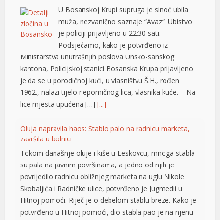
U Bosanskoj Krupi supruga je sinoć ubila
l
muža, nezvanično saznaje “Avaz“. Ubistvo
je policiji prijavljeno u 22:30 sati.
l
Podsjećamo, kako je potvrđeno iz
l
Ministarstva unutrašnjih poslova Unsko-sanskog
kantona, Policijskoj stanici Bosanska Krupa prijavljeno
l
je da se u porodičnoj kući, u vlasništvu Š.H., rođen
1962., nalazi tijelo nepomičnog lica, vlasnika kuće. – Na
l
lice mjesta upućena […]
[...]
at
Oluja napravila haos: Stablo palo na radnicu marketa,
rt
završila u bolnici
Tokom današnje oluje i kiše u Leskovcu, mnoga stabla
su pala na javnim površinama, a jedno od njih je
povrijedilo radnicu obližnjeg marketa na uglu Nikole
Skobaljića i Radničke ulice, potvrđeno je Jugmedii u
Hitnoj pomoći. Riječ je o debelom stablu breze. Kako je
l
potvrđeno u Hitnoj pomoći, dio stabla pao je na njenu