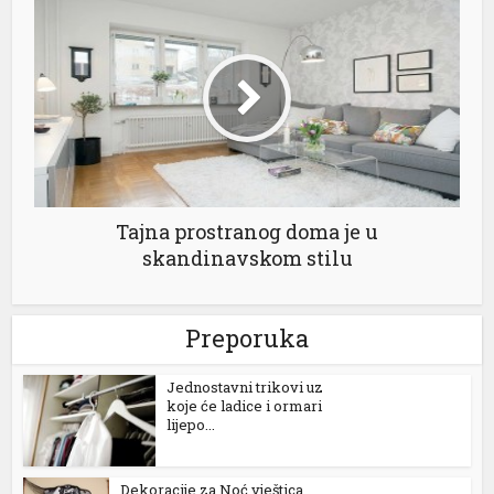
 al
Tajna prostranog doma je u
l
skandinavskom stilu
l
l
Preporuka
l
Jednostavni trikovi uz
l
koje će ladice i ormari
lijepo...
l
l
Dekoracije za Noć vještica