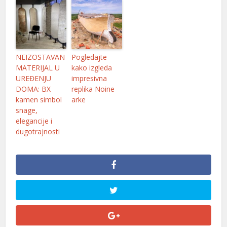
l
l
NEIZOSTAVAN
Pogledajte
MATERIJAL U
kako izgleda
UREĐENJU
impresivna
l
DOMA: BX
replika Noine
kamen simbol
arke
snage,
elegancije i
l
dugotrajnosti
l
l
l