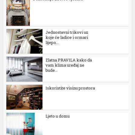
l
l
Jednostavni trikovi uz
l
koje će ladice i ormari
lijepo...
l
l
Zlatna PRAVILA kako da
vam klima uređaj ne
bude...
l
Iskoristite visinu prostora
l
l
Ljeto u domu
l
l