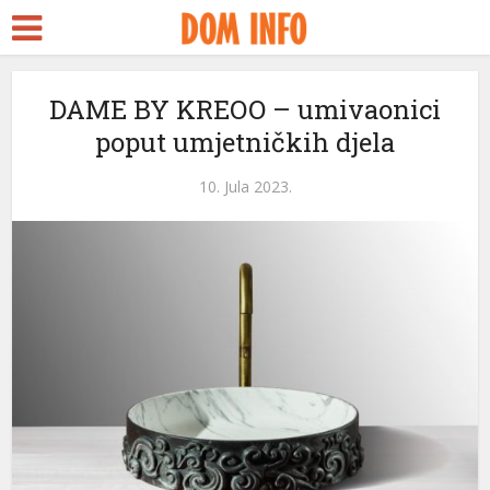
DAME BY KREOO – umivaonici
poput umjetničkih djela
l
10. Jula 2023.
l
leri
l