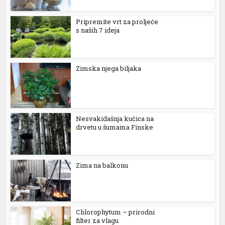
l
Pripremite vrt za proljeće
s naših 7 ideja
l
l
Zimska njega biljaka
l
l
Nesvakidašnja kućica na
drvetu u šumama Finske
l
l
Zima na balkonu
l
l
Chlorophytum – prirodni
l
filter za vlagu