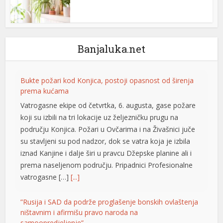
l
l
l
Banjaluka.net
l
Bukte požari kod Konjica, postoji opasnost od širenja
l
prema kućama
l
Vatrogasne ekipe od četvrtka, 6. augusta, gase požare
koji su izbili na tri lokacije uz željezničku prugu na
al
području Konjica. Požari u Ovčarima i na Živašnici juče
su stavljeni su pod nadzor, dok se vatra koja je izbila
l
iznad Kanjine i dalje širi u pravcu Džepske planine ali i
l
prema naseljenom području. Pripadnici Profesionalne
vatrogasne […]
[...]
l
l
”Rusija i SAD da podrže proglašenje bonskih ovlaštenja
ništavnim i afirmišu pravo naroda na
l
samoopredjeljenje”