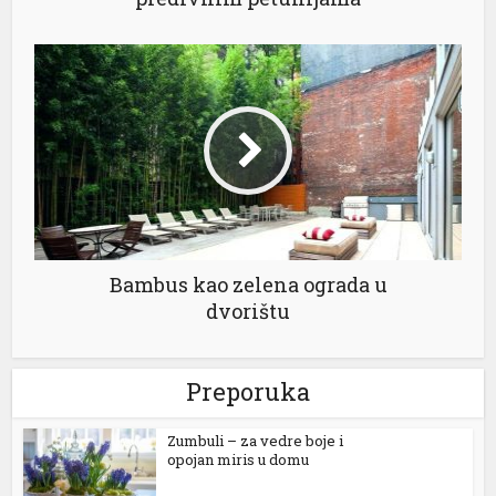
al
l
l
Bambus kao zelena ograda u
dvorištu
l
l
Preporuka
l
Zumbuli – za vedre boje i
l
opojan miris u domu
l