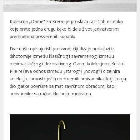
l
Kolekcija „Dame“ za Kreoo je proslava različitih estetika
l
koje prate jedna drugu kako bi dale život jedinstvenim
l
predmetima posvećenih kupatilu.
l
Dve duše opisuju isti proizvod, čiji dizajn proizilazi iz
dihotomije između klasičnog i savremenog, između
l
minimalističkog i dekorativnog. Ovom kolekcijom, Kristof
l
Pije rešava odnos između „starog“ i „novog“ i dizajnira
kolekciju samostojećih mermernih umivaonika, koji imaju
l
dio glatke površine sa mat završnom obradom, kao i
umivaonike sa ručno klesanim motivima.
l
l
l
l