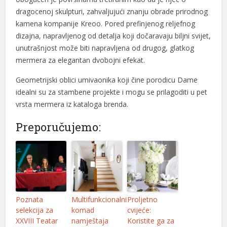
dragocenoj skulpturi, zahvaljujući znanju obrade prirodnog
l
kamena kompanije Kreoo. Pored prefinjenog reljefnog
dizajna, napravljenog od detalja koji dočaravaju biljni svijet,
l
unutrašnjost može biti napravljena od drugog, glatkog
l
mermera za elegantan dvobojni efekat.
l
Geometrijski oblici umivaonika koji čine porodicu Dame
idealni su za stambene projekte i mogu se prilagoditi u pet
l
vrsta mermera iz kataloga brenda.
l
Preporučujemo:
l
l
l
l
Poznata
Multifunkcionalni
Proljetno
selekcija za
komad
cvijeće:
l
XXVIII Teatar
namještaja
Koristite ga za