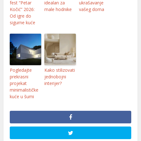
fest “Petar
idealan za
ukrašavanje
l
Kočić” 2026:
male hodnike
vašeg doma
Od igre do
l
sigurne kuće
l
Pogledajte
Kako stilizovati
prekrasni
jednobojni
l
projekat
interijer?
minimalističke
kuće u šumi
l
l
l