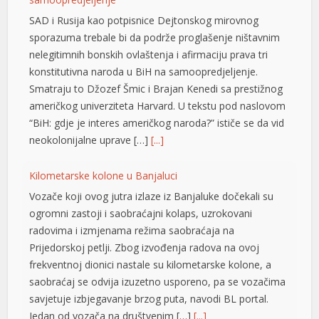
SAD i Rusija kao potpisnice Dejtonskog mirovnog
l
sporazuma trebale bi da podrže proglašenje ništavnim
l
nelegitimnih bonskih ovlaštenja i afirmaciju prava tri
konstitutivna naroda u BiH na samoopredjeljenje.
l
Smatraju to Džozef Šmic i Brajan Kenedi sa prestižnog
američkog univerziteta Harvard. U tekstu pod naslovom
l
“BiH: gdje je interes američkog naroda?” ističe se da vid
l
neokolonijalne uprave […]
[...]
at
Kilometarske kolone u Banjaluci
t
Vozače koji ovog jutra izlaze iz Banjaluke dočekali su
ogromni zastoji i saobraćajni kolaps, uzrokovani
radovima i izmjenama režima saobraćaja na
Prijedorskoj petlji. Zbog izvođenja radova na ovoj
frekventnoj dionici nastale su kilometarske kolone, a
saobraćaj se odvija izuzetno usporeno, pa se vozačima
savjetuje izbjegavanje brzog puta, navodi BL portal.
l
Jedan od vozača na društvenim […]
[...]