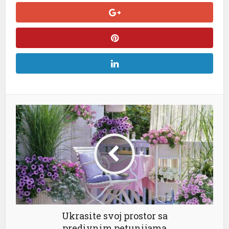
l
l
l
l
l
l
Ukrasite svoj prostor sa
predivnim petunijama