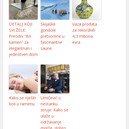
DETALJ KOJI
Skijaške
Vaza prodata
SVI ŽELE:
gondole
za rekordnih
Prirodni “BX
pretvorene u
4,3 miliona
kamen” za
fascinantne
evra
elegantnan i
saune
jedinstven dom
Kako se riješiti
Umičević o
boli u ramenu
nestanku
struje: Kako se
ulaže u
održavanje
mreže, dobro