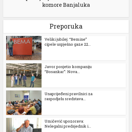
komore Banjaluka
Preporuka
Veliki jubilej: “Bemine”
cipele uspješno gaze 22...
l
Javor posjetio kompaniju
“Bosankar”: Nova...
Unaprijeđeni pravilnici za
raspodjelu sredstava...
Umičević upozorava:
Nelegalni predsjednik i...