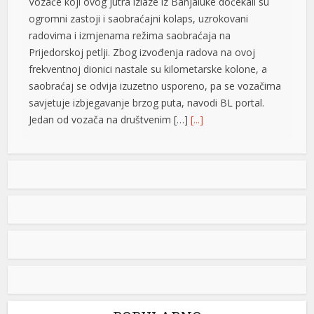
Vozače koji ovog jutra izlaze iz Banjaluke dočekali su
ogromni zastoji i saobraćajni kolaps, uzrokovani
radovima i izmjenama režima saobraćaja na
Prijedorskoj petlji. Zbog izvođenja radova na ovoj
frekventnoj dionici nastale su kilometarske kolone, a
saobraćaj se odvija izuzetno usporeno, pa se vozačima
savjetuje izbjegavanje brzog puta, navodi BL portal.
Jedan od vozača na društvenim […]
[...]
Pripremite kišobrane: Nakon vrelog dana stižu pljuskovi i
t
grmljavina
t
Stanovnike Republike Srpske i Bosne i Hercegovine
danas očekuje još jedan veoma topao ljetni dan, ali će
u poslijepodnevnim i večernjim časovima u pojedinim
krajevima kišobrani ipak biti potrebni. Prije podne
preovladavaće pretežno sunčano vrijeme, dok se sa
razvojem oblačnosti kasnije tokom dana lokalno
očekuju pljuskovi praćeni grmljavinom. Duvaće slab do
umjeren vjetar sjevernog i […]
[...]