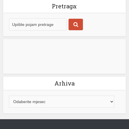
Pretraga:
u
u
u
Arhiva