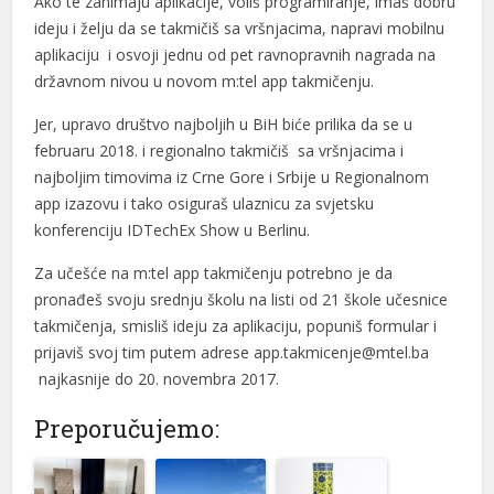
Ako te zanimaju aplikacije, voliš programiranje, imaš dobru
ideju i želju da se takmičiš sa vršnjacima, napravi mobilnu
aplikaciju i osvoji jednu od pet ravnopravnih nagrada na
državnom nivou u novom m:tel app takmičenju.
Jer, upravo društvo najboljih u BiH biće prilika da se u
l
februaru 2018. i regionalno takmičiš sa vršnjacima i
najboljim timovima iz Crne Gore i Srbije u Regionalnom
l
app izazovu i tako osiguraš ulaznicu za svjetsku
konferenciju IDTechEx Show u Berlinu.
Za učešće na m:tel app takmičenju potrebno je da
pronađeš svoju srednju školu na listi od 21 škole učesnice
takmičenja, smisliš ideju za aplikaciju, popuniš formular i
prijaviš svoj tim putem adrese
app.takmicenje@mtel.ba
najkasnije do 20. novembra 2017.
Preporučujemo: