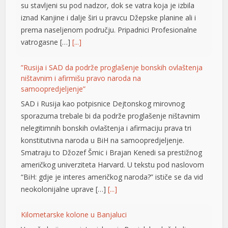
su stavljeni su pod nadzor, dok se vatra koja je izbila
iznad Kanjine i dalje širi u pravcu Džepske planine ali i
prema naseljenom području. Pripadnici Profesionalne
vatrogasne […]
[...]
”Rusija i SAD da podrže proglašenje bonskih ovlaštenja
ništavnim i afirmišu pravo naroda na
samoopredjeljenje”
SAD i Rusija kao potpisnice Dejtonskog mirovnog
sporazuma trebale bi da podrže proglašenje ništavnim
l
nelegitimnih bonskih ovlaštenja i afirmaciju prava tri
konstitutivna naroda u BiH na samoopredjeljenje.
Smatraju to Džozef Šmic i Brajan Kenedi sa prestižnog
američkog univerziteta Harvard. U tekstu pod naslovom
“BiH: gdje je interes američkog naroda?” ističe se da vid
neokolonijalne uprave […]
[...]
Kilometarske kolone u Banjaluci