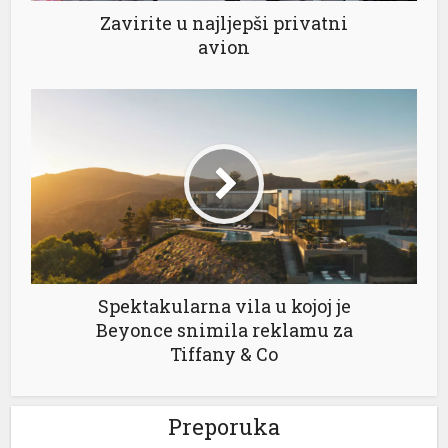
Zavirite u najljepši privatni
avion
el
el
el
el
Spektakularna vila u kojoj je
Beyonce snimila reklamu za
el
Tiffany & Co
el
Preporuka