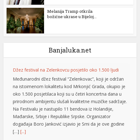
el
Melanija Tramp otkrila
božićne ukrase u Bijeloj...
el
el
el
Banjaluka.net
el
Džez festival na Zelenkovcu posjetilo oko 1.500 ljudi
Međunarodni džez festival “Zelenkovac”, koji je održan
el
na istoimenom lokalitetu kod Mrkonjić Grada, okupio je
oko 1.500 posjetilaca koji su u četiri koncertna dana u
el
prirodnom ambijentu slušali kvalitetne muzičke sadržaje.
el
Na Festivalu je nastupilo 11 bendova iz Holandije,
Mađarske, Srbije i Republike Srpske. Organizator
el
događaja Boro Јanković izjavio je Srni da je ove godine
[…]
[...]
el