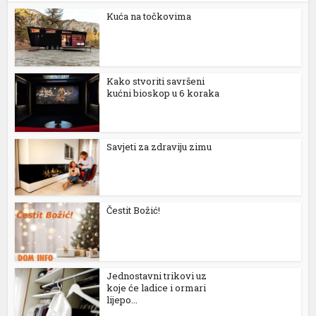
Kuća na točkovima
Kako stvoriti savršeni
kućni bioskop u 6 koraka
n al
Savjeti za zdraviju zimu
el
el
el
Čestit Božić!
el
el
Jednostavni trikovi uz
el
koje će ladice i ormari
lijepo...
el