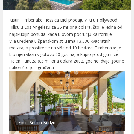
el
Justin Timberlake i Jessica Biel prodaju villu u Hollywood
el
Hillsu u Los Angelesu za 35 miliona dolara, što je jedna od
el
najskupljih ponuda ikada u ovom području Kalifornije.
Vila uređena u španskom stilu ima 13.530 kvadratnih
el
metara, a prostire se na više od 10 hektara. Timberlake je
bio njen vlasnik gotovo 20 godina, a kupio je od glumice
el
Helen Hunt za 8,3 miliona dolara 2002. godine, dvije godine
nakon što je izgrađena.
el
el
el
el
el
Foto: Simon Berlyn
el