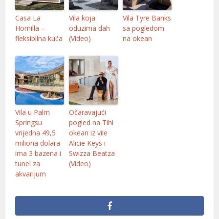
el
Casa La
Vila koja
Vila Tyre Banks
Hornilla –
oduzima dah
sa pogledom
el
fleksibilna kuća
(Video)
na okean
el
el
el
el
Vila u Palm
Očaravajući
Springsu
pogled na Tihi
el
vrijedna 49,5
okean iz vile
miliona dolara
Alicie Keys i
el
ima 3 bazena i
Swizza Beatza
tunel za
(Video)
el
akvarijum
el
el