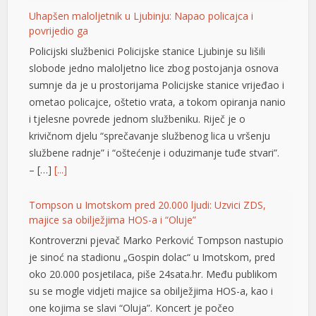
el
Uhapšen maloljetnik u Ljubinju: Napao policajca i
povrijedio ga
el
Policijski službenici Policijske stanice Ljubinje su lišili
el
slobode jedno maloljetno lice zbog postojanja osnova
sumnje da je u prostorijama Policijske stanice vrijeđao i
el
ometao policajce, oštetio vrata, a tokom opiranja nanio
i tjelesne povrede jednom službeniku. Riječ je o
el
krivičnom djelu “sprečavanje službenog lica u vršenju
el
službene radnje” i “oštećenje i oduzimanje tuđe stvari”.
– […]
[...]
n al
el
Tompson u Imotskom pred 20.000 ljudi: Uzvici ZDS,
majice sa obilježjima HOS-a i “Oluje”
el
Kontroverzni pjevač Marko Perković Tompson nastupio
je sinoć na stadionu „Gospin dolac“ u Imotskom, pred
el
oko 20.000 posjetilaca, piše 24sata.hr. Među publikom
el
su se mogle vidjeti majice sa obilježjima HOS-a, kao i
one kojima se slavi “Oluja”. Koncert je počeo
el