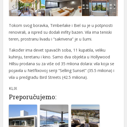
el
el
Tokom svog boravka, Timberlake i Biel su je u potpnosti
el
renovirali, a ispred su dodali inifity bazen. Vila ima teniski
n al
teren, prostranu livadu i “sakrivena” je u šumi.
n al
Također ima devet spavaćih soba, 11 kupatila, veliku
kuhinju, teretanu i kino. Samo dva objekta u Hollywood
el
Hillsu prodana su za više od 35 mliona dolara: vila koja se
el
pojavila u Netflixovoj seriji “Selling Sunset” (35.5 miliona) i
vila u predgrađu Bird Streets (42.5 miliona).
el
KLIX
el
Preporučujemo:
el
el
el