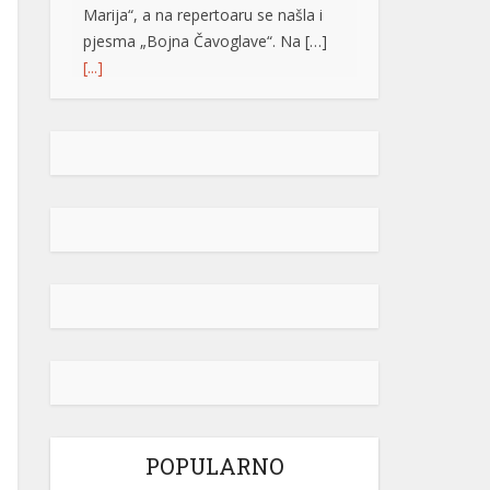
Marija“, a na repertoaru se našla i
pjesma „Bojna Čavoglave“. Na […]
[...]
Gužve na granicama BiH: Duge
kolone na više prelaza, evo gdje se
najduže čeka
Saobraćaj se na većini puteva u
Republici Srpskoj i Federaciji BiH
odvija redovno, a na graničnim
prelazima pojačan je intenzitet
saobraćaja. Duge su kolone vozila u
oba smjera na prelazima Zupci i
Novi Grad, a na izlazu iz zemlje,
duge su kolone putničkih vozila na
graničnim prelazima Izačić, Velika
Kladuša, Gradiška /Gornji Varoš/,
Gradina, Hum […]
[...]
POPULARNO