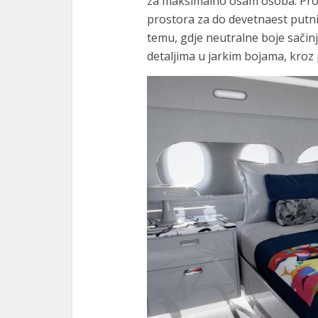
za maksimalno osam osoba. Pros
prostora za do devetnaest putnik
temu, gdje neutralne boje sačin
detaljima u jarkim bojama, kroz 