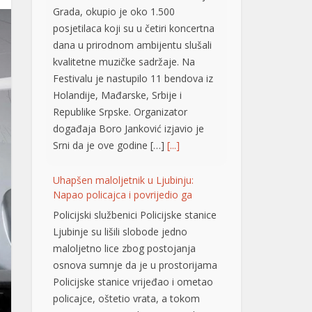
Grada, okupio je oko 1.500
posjetilaca koji su u četiri koncertna
dana u prirodnom ambijentu slušali
kvalitetne muzičke sadržaje. Na
Festivalu je nastupilo 11 bendova iz
Holandije, Mađarske, Srbije i
Republike Srpske. Organizator
događaja Boro Јanković izjavio je
Srni da je ove godine […]
[...]
Uhapšen maloljetnik u Ljubinju:
Napao policajca i povrijedio ga
Policijski službenici Policijske stanice
Ljubinje su lišili slobode jedno
maloljetno lice zbog postojanja
osnova sumnje da je u prostorijama
Policijske stanice vrijeđao i ometao
policajce, oštetio vrata, a tokom