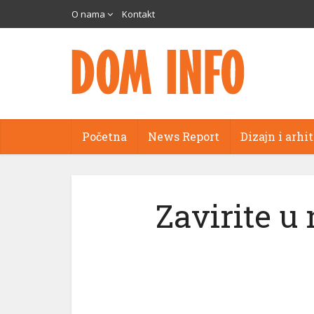
O nama
Kontakt
Početna
News Report
Dizajn i arhi
Zavirite u 