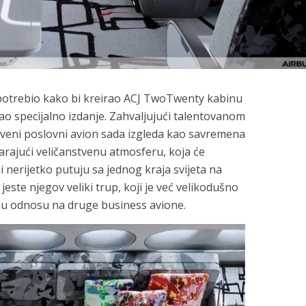
l upotrebio kako bi kreirao ACJ TwoTwenty kabinu
ao specijalno izdanje. Zahvaljujući talentovanom
uveni poslovni avion sada izgleda kao savremena
arajući veličanstvenu atmosferu, koja će
 nerijetko putuju sa jednog kraja svijeta na
 jeste njegov veliki trup, koji je već velikodušno
 u odnosu na druge business avione.