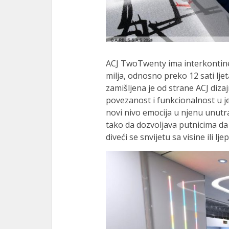
ACJ TwoTwenty ima interkontine
milja, odnosno preko 12 sati ljet
zamišljena je od strane ACJ diz
povezanost i funkcionalnost u j
novi nivo emocija u njenu unutr
tako da dozvoljava putnicima da s
diveći se snvijetu sa visine ili lj