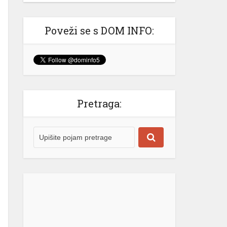
Izašao na scenu: Novak Đoković
zapjevao sa Vladom Georgievom u
Herceg Novom (VIDEO)
Poveži se s DOM INFO:
Srpski teniser Novak Đoković ne
prestaje da oduševljava region!
Najbolji svih vremena je odlučio
ovog ljeta da se odmori u Crnoj
Gori, a svakodnevno stižu snimci koji
nas uvjeravaju da on “nije sa ove
Pretraga:
planete” i da se definitivno izdvaja iz
velike mase poznatih sportista i
ličnosti. @krivokapic00♬ original
sound – Luka Krivokapic Gotovo
niko […]
[...]