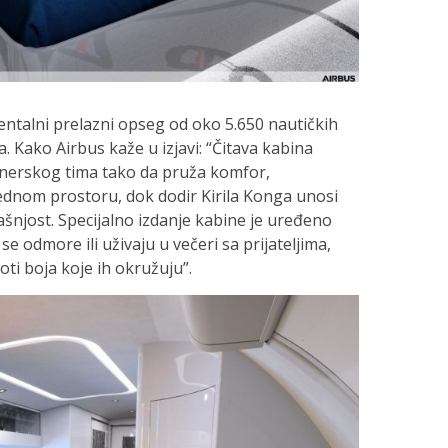
ntalni prelazni opseg od oko 5.650 nautičkih
a. Kako Airbus kaže u izjavi: “Čitava kabina
ajnerskog tima tako da pruža komfor,
ednom prostoru, dok dodir Kirila Konga unosi
ašnjost. Specijalno izdanje kabine je uređeno
e odmore ili uživaju u večeri sa prijateljima,
epoti boja koje ih okružuju”.