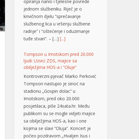
opiranja nanio i tjelesne povrede
jednom službeniku. Riječ je o
krivičnom djelu “sprečavanje
službenog lica u vršenju službene
radnje” i “oštećenje i oduzimanje
tuđe stvari”. – […]
[...]
Tompson u Imotskom pred 20.000
ljudi: Uzvici ZDS, majice sa
obilježjima HOS-a i “Oluje”
Kontroverzni pjevač Marko Perković
Tompson nastupio je sinoć na
stadionu „Gospin dolac“ u
Imotskom, pred oko 20.000
posjetilaca, piše 24sata.hr. Među
publikom su se mogle vidjeti majice
sa obilježjima HOS-a, kao i one
kojima se slavi “Oluja”. Koncert je
počeo pozdravom „Hvaljen Isus i