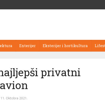
tektura
Enterijer
Eksterijer i hortikultura
Lifes
najljepši privatni
avion
11. Oktobra 2021.