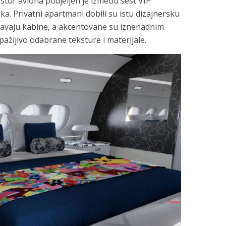
tor aviona podjeljen je između šest VIP
a. Privatni apartmani dobili su istu dizajnersku
javaju kabine, a akcentovane su iznenadnim
pažljivo odabrane teksture i materijale.