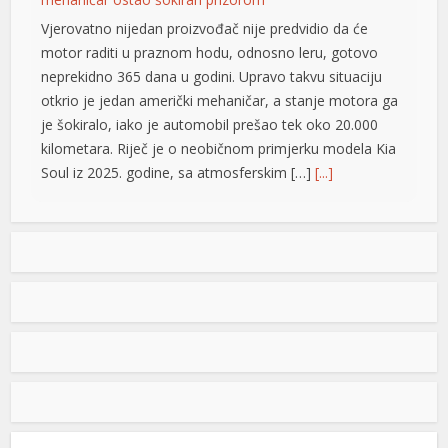
Vjerovatno nijedan proizvođač nije predvidio da će
motor raditi u praznom hodu, odnosno leru, gotovo
neprekidno 365 dana u godini. Upravo takvu situaciju
otkrio je jedan američki mehaničar, a stanje motora ga
je šokiralo, iako je automobil prešao tek oko 20.000
kilometara. Riječ je o neobičnom primjerku modela Kia
Soul iz 2025. godine, sa atmosferskim […]
[...]
Rad objavljen u Harvardovom pravnom časopisu: Visoki
predstavnik nema ovlaštenja da donosi zakone u BiH
Visoki predstavnik u BiH nije nikad bio ovlašten da
donosi zakone, ni prema Povelji UN, ni po Ustavu BiH
niti prema ostalim pravni dokumentima koji priznaju
pravo na samoopredjeljenje, stoga, su ništavni svi akti
koje je nametao, pozivajući se na takozvana bonska
ovlaštenja, navodi se u tekstu čiji su autori Džozef Šmic
i Brajan Kenedi […]
[...]