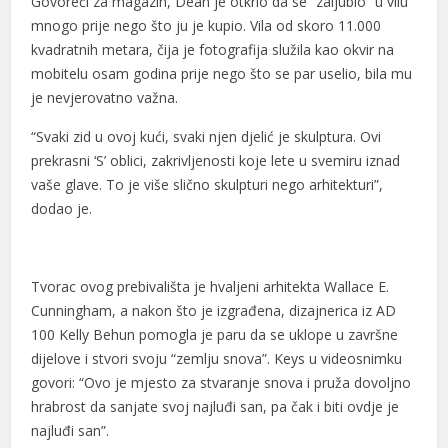
Govoreći za magazin, Dean je otkrio da se “zaljubio” u vilu
mnogo prije nego što ju je kupio. Vila od skoro 11.000
kvadratnih metara, čija je fotografija služila kao okvir na
mobitelu osam godina prije nego što se par uselio, bila mu
je nevjerovatno važna.
“Svaki zid u ovoj kući, svaki njen djelić je skulptura. Ovi
prekrasni ‘S’ oblici, zakrivljenosti koje lete u svemiru iznad
vaše glave. To je više slično skulpturi nego arhitekturi”,
dodao je.
Tvorac ovog prebivališta je hvaljeni arhitekta Wallace E.
Cunningham, a nakon što je izgrađena, dizajnerica iz AD
100 Kelly Behun pomogla je paru da se uklope u završne
dijelove i stvori svoju “zemlju snova”. Keys u videosnimku
govori: “Ovo je mjesto za stvaranje snova i pruža dovoljno
hrabrost da sanjate svoj najluđi san, pa čak i biti ovdje je
najluđi san”.