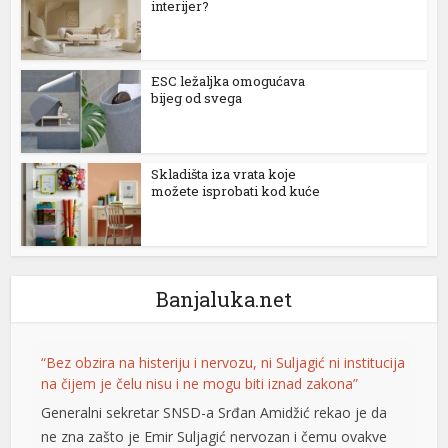
interijer?
rtener
ESC ležaljka omogućava
bijeg od svega
Skladišta iza vrata koje
možete isprobati kod kuće
Banjaluka.net
“Bez obzira na histeriju i nervozu, ni Suljagić ni institucija
na čijem je čelu nisu i ne mogu biti iznad zakona”
Generalni sekretar SNSD-a Srđan Amidžić rekao je da
ne zna zašto je Emir Suljagić nervozan i čemu ovakve