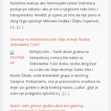
histerične reakcije ako Memorijalni centar Srebrenica
posluje po zakonu i ako je sve u njegovom radu čisto i
transparentno. Amidžić je izjavio za Srnu da nije jasno ni
büyüsü
zbog čega optužuje Milorada Dodika i Željku Cvijanović,
s […]
[...]
Decenija na Interpolovoj listi: Gdje se krije fatalna
Slobodanka Tošić?
BANjALUKA – Punih deset godina na
Interpolovoj crvenoj listi nalazi se
Slobodanka Tošić Boba, osoba zbog koje
iş
su u ratu već dvije decenije Darko Elez i
Đorđe Ždrale, vođe kriminalnih grupa iz Istočnog
Sarajeva. Podsjećamo, ona je pravosnažno osuđena na
dvije i po godine u akciji kodnog naziva „Lutka“, gdje je
osim nje podignuta optužnica […]
[...]
Motor radio gotovo godinu dana bez gašenja,
mehaničar ostao šokiran prizorom