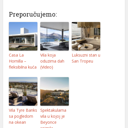
Preporučujemo:
Casa La
Vila koja
Luksuzni stan u
Hornilla –
oduzima dah
San Tropeu
fleksibilna kuća
(Video)
Vila Tyre Banks
Spektakularna
sa pogledom
vila u kojoj je
na okean
Beyonce