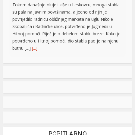
Tokom današnje oluje i kiše u Leskovcu, mnoga stabla
su pala na javnim površinama, a jedno od njih je
povrijedilo radnicu obližnjeg marketa na uglu Nikole
büyüsü
Skobaljića i Radničke ulice, potvrđeno je Jugmedii u
Hitnoj pomoći. Riječ je o debelom stablu breze. Kako je
potvrđeno u Hitnoj pomoći, dio stabla pao je na njenu
butnu […]
[...]
Snimak s Jadrana izazvao bijes javnosti: Muškarac džet
skijem ometao avione koji su gasili požar
Snimak s Kraljičine plaže u Ninu izazvao je
ş
brojne reakcije nakon što je zabilježeno
kako osoba na džet skiju prilazi
protivpožarnim avionima koji su uzimali
vodu za gašenje požara. Poznati hrvatski preduzetnik
Davorin Stetner objavio je snimak na društvenim
mrežama uz tvrdnju da je ponašanje osobe na džet
skiju bilo izuzetno opasno, navodeći da je […]
[...]
POPULARNO