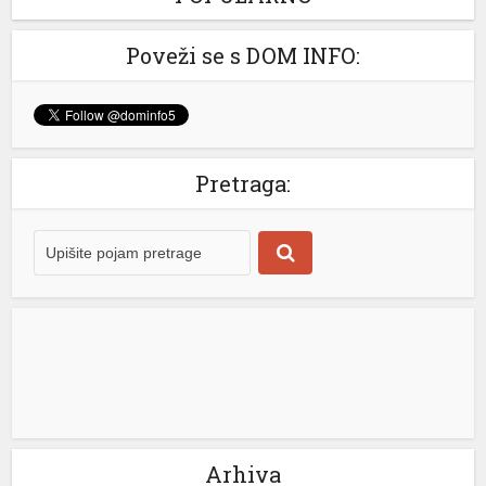
Rim odbacio ultimatum Madrida zbog graničnih kontrola
Poveži se s DOM INFO:
Italijanska vlada saopštila je da ne prihvata nikakve
ultimatume Španije u vezi sa odlukom Rima da uvede
granične kontrole usljed migrantske krize u španskoj
enklavi Seuta. – Italija ne prihvata ultimatume niti
nametanja iz inostranstva kada je riječ o nacionalnoj
Pretraga:
bezbjednosti i kontroli granica. Ni pod kojim uslovima
ne namjeravamo da preispitujemo odluku o
privremenoj […]
[...]
Arhiva