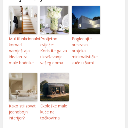
Multifunkcionalni
Proljetno
Pogledajte
komad
cvijeće:
prekrasni
namještaja
Koristite ga za
projekat
idealan za
ukrašavanje
minimalističke
male hodnike
vašeg doma
kuće u šumi
Kako stilizovati
Ekološke male
jednobojni
kuće na
interijer?
točkovima