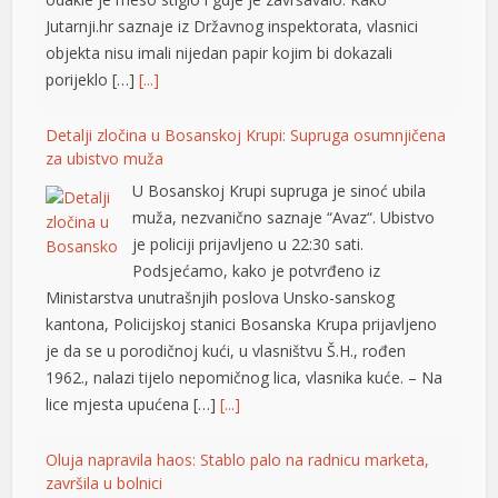
Jutarnji.hr saznaje iz Državnog inspektorata, vlasnici
objekta nisu imali nijedan papir kojim bi dokazali
tener
porijeklo […]
[...]
Detalji zločina u Bosanskoj Krupi: Supruga osumnjičena
za ubistvo muža
U Bosanskoj Krupi supruga je sinoć ubila
muža, nezvanično saznaje “Avaz“. Ubistvo
je policiji prijavljeno u 22:30 sati.
Podsjećamo, kako je potvrđeno iz
Ministarstva unutrašnjih poslova Unsko-sanskog
kantona, Policijskoj stanici Bosanska Krupa prijavljeno
je da se u porodičnoj kući, u vlasništvu Š.H., rođen
1962., nalazi tijelo nepomičnog lica, vlasnika kuće. – Na
lice mjesta upućena […]
[...]
Oluja napravila haos: Stablo palo na radnicu marketa,
završila u bolnici