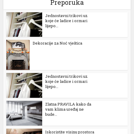
Preporuka
Jednostavni trikovi uz
koje će ladice i ormari
lijepo...
Dekoracije za Noć vještica
Jednostavni trikovi uz
koje će ladice i ormari
lijepo...
Zlatna PRAVILA kako da
vam klima uređaj ne
bude...
Iskoristite visinu prostora