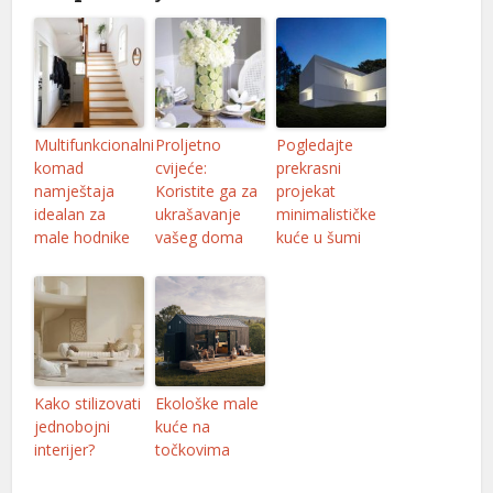
Multifunkcionalni
Proljetno
Pogledajte
komad
cvijeće:
prekrasni
namještaja
Koristite ga za
projekat
idealan za
ukrašavanje
minimalističke
male hodnike
vašeg doma
kuće u šumi
Kako stilizovati
Ekološke male
jednobojni
kuće na
interijer?
točkovima