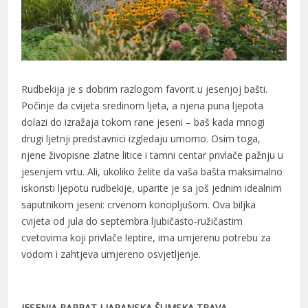
Rudbekija je s dobrim razlogom favorit u jesenjoj bašti.
Počinje da cvijeta sredinom ljeta, a njena puna ljepota
dolazi do izražaja tokom rane jeseni – baš kada mnogi
drugi ljetnji predstavnici izgledaju umorno. Osim toga,
njene živopisne zlatne litice i tamni centar privlače pažnju u
jesenjem vrtu. Ali, ukoliko želite da vaša bašta maksimalno
iskoristi ljepotu rudbekije, uparite je sa još jednim idealnim
saputnikom jeseni: crvenom konopljušom. Ova biljka
cvijeta od jula do septembra ljubičasto-ružičastim
cvetovima koji privlače leptire, ima umjerenu potrebu za
vodom i zahtjeva umjereno osvjetljenje.
JESENJA PAPRAT I JAPANSKA ŠUMSKA TRAVA