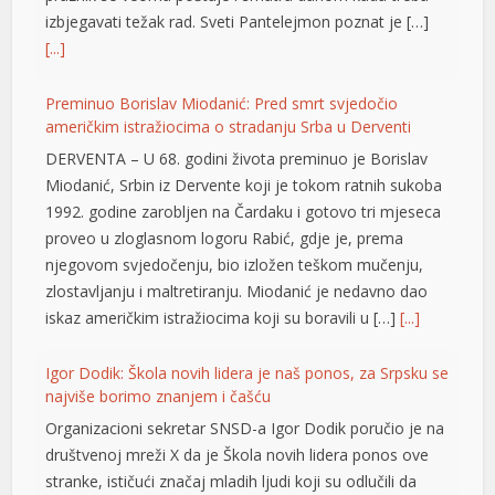
izbjegavati težak rad. Sveti Pantelejmon poznat je […]
[...]
Preminuo Borislav Miodanić: Pred smrt svjedočio
američkim istražiocima o stradanju Srba u Derventi
DERVENTA – U 68. godini života preminuo je Borislav
Miodanić, Srbin iz Dervente koji je tokom ratnih sukoba
1992. godine zarobljen na Čardaku i gotovo tri mjeseca
proveo u zloglasnom logoru Rabić, gdje je, prema
njegovom svjedočenju, bio izložen teškom mučenju,
zlostavljanju i maltretiranju. Miodanić je nedavno dao
iskaz američkim istražiocima koji su boravili u […]
[...]
Igor Dodik: Škola novih lidera je naš ponos, za Srpsku se
najviše borimo znanjem i čašću
Organizacioni sekretar SNSD-a Igor Dodik poručio je na
društvenoj mreži X da je Škola novih lidera ponos ove
shortener
stranke, ističući značaj mladih ljudi koji su odlučili da