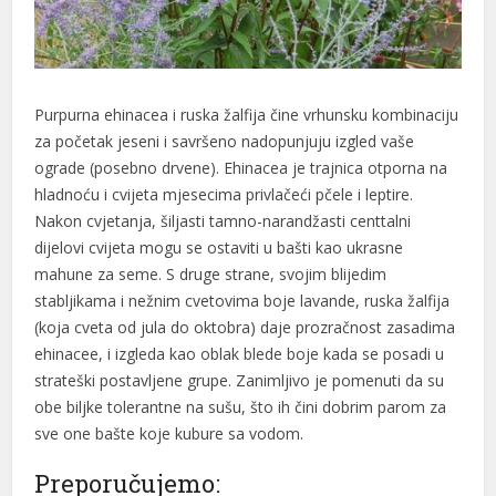
Purpurna ehinacea i ruska žalfija čine vrhunsku kombinaciju
za početak jeseni i savršeno nadopunjuju izgled vaše
ograde (posebno drvene). Ehinacea je trajnica otporna na
hladnoću i cvijeta mjesecima privlačeći pčele i leptire.
Nakon cvjetanja, šiljasti tamno-narandžasti centtalni
dijelovi cvijeta mogu se ostaviti u bašti kao ukrasne
mahune za seme. S druge strane, svojim blijedim
stabljikama i nežnim cvetovima boje lavande, ruska žalfija
(koja cveta od jula do oktobra) daje prozračnost zasadima
ehinacee, i izgleda kao oblak blede boje kada se posadi u
strateški postavljene grupe. Zanimljivo je pomenuti da su
obe biljke tolerantne na sušu, što ih čini dobrim parom za
sve one bašte koje kubure sa vodom.
Preporučujemo: