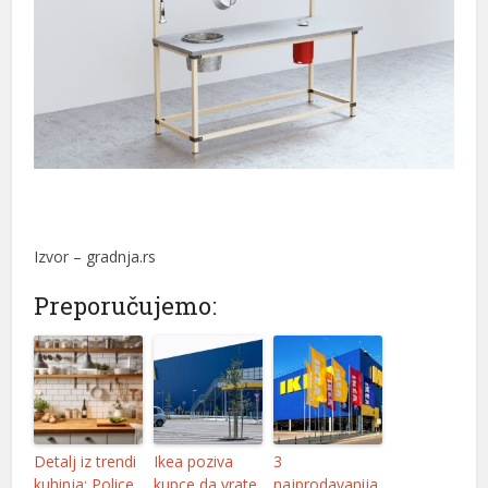
Izvor – gradnja.rs
Preporučujemo:
Detalj iz trendi
Ikea poziva
3
kuhinja: Police
kupce da vrate
najprodavanija