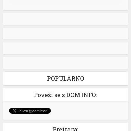
Snimak s Jadrana izazvao bijes javnosti: Muškarac džet
skijem ometao avione koji su gasili požar
Snimak s Kraljičine plaže u Ninu izazvao je
brojne reakcije nakon što je zabilježeno
kako osoba na džet skiju prilazi
protivpožarnim avionima koji su uzimali
vodu za gašenje požara. Poznati hrvatski preduzetnik
Davorin Stetner objavio je snimak na društvenim
mrežama uz tvrdnju da je ponašanje osobe na džet
skiju bilo izuzetno opasno, navodeći da je […]
[...]
POPULARNO
Rim odbacio ultimatum Madrida zbog graničnih kontrola
Poveži se s DOM INFO:
Italijanska vlada saopštila je da ne prihvata nikakve
ultimatume Španije u vezi sa odlukom Rima da uvede
granične kontrole usljed migrantske krize u španskoj
enklavi Seuta. – Italija ne prihvata ultimatume niti
nametanja iz inostranstva kada je riječ o nacionalnoj
Pretraga: