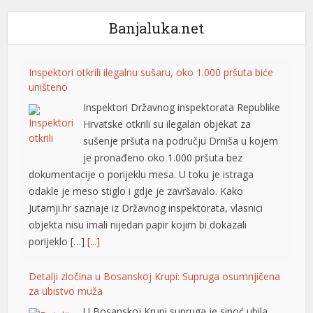
Banjaluka.net
tener
Inspektori otkrili ilegalnu sušaru, oko 1.000 pršuta biće
uništeno
Inspektori Državnog inspektorata Republike
Hrvatske otkrili su ilegalan objekat za
sušenje pršuta na području Drniša u kojem
je pronađeno oko 1.000 pršuta bez
dokumentacije o porijeklu mesa. U toku je istraga
odakle je meso stiglo i gdje je završavalo. Kako
Jutarnji.hr saznaje iz Državnog inspektorata, vlasnici
objekta nisu imali nijedan papir kojim bi dokazali
porijeklo […]
[...]
Detalji zločina u Bosanskoj Krupi: Supruga osumnjičena
za ubistvo muža
U Bosanskoj Krupi supruga je sinoć ubila