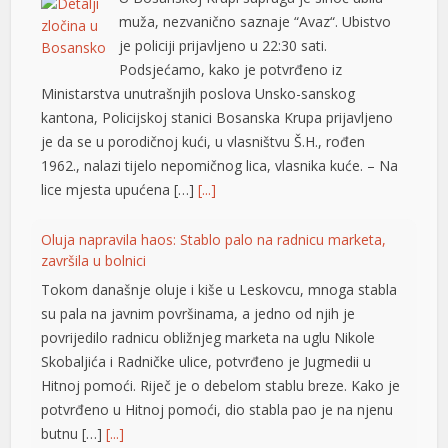
muža, nezvanično saznaje “Avaz“. Ubistvo
je policiji prijavljeno u 22:30 sati.
Podsjećamo, kako je potvrđeno iz
Ministarstva unutrašnjih poslova Unsko-sanskog
üyüsü
kantona, Policijskoj stanici Bosanska Krupa prijavljeno
je da se u porodičnoj kući, u vlasništvu Š.H., rođen
1962., nalazi tijelo nepomičnog lica, vlasnika kuće. – Na
lice mjesta upućena […]
[...]
Oluja napravila haos: Stablo palo na radnicu marketa,
završila u bolnici
Tokom današnje oluje i kiše u Leskovcu, mnoga stabla
ş
su pala na javnim površinama, a jedno od njih je
povrijedilo radnicu obližnjeg marketa na uglu Nikole
Skobaljića i Radničke ulice, potvrđeno je Jugmedii u
Hitnoj pomoći. Riječ je o debelom stablu breze. Kako je
potvrđeno u Hitnoj pomoći, dio stabla pao je na njenu
butnu […]
[...]