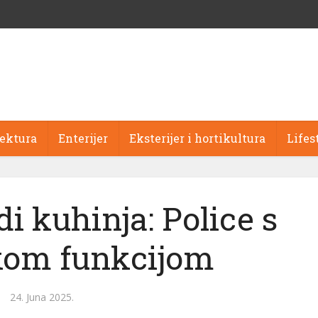
tektura
Enterijer
Eksterijer i hortikultura
Lifes
ndi kuhinja: Police s
kom funkcijom
24. Juna 2025.