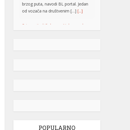
brzog puta, navodi BL portal. Jedan
od vozača na društvenim […]
[...]
Pripremite kišobrane: Nakon vrelog
dana stižu pljuskovi i grmljavina
Stanovnike Republike Srpske i Bosne
i Hercegovine danas očekuje još
jedan veoma topao ljetni dan, ali će
u poslijepodnevnim i večernjim
časovima u pojedinim krajevima
kišobrani ipak biti potrebni. Prije
podne preovladavaće pretežno
sunčano vrijeme, dok se sa
razvojem oblačnosti kasnije tokom
dana lokalno očekuju pljuskovi
praćeni grmljavinom. Duvaće slab do
umjeren vjetar sjevernog i […]
[...]
POPULARNO