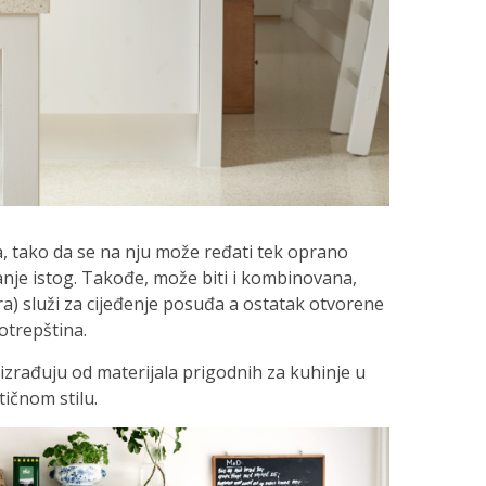
, tako da se na nju može ređati tek oprano
anje istog. Takođe, može biti i kombinovana,
ra) služi za cijeđenje posuđa a ostatak otvorene
otrepština.
se izrađuju od materijala prigodnih za kuhinje u
tičnom stilu.