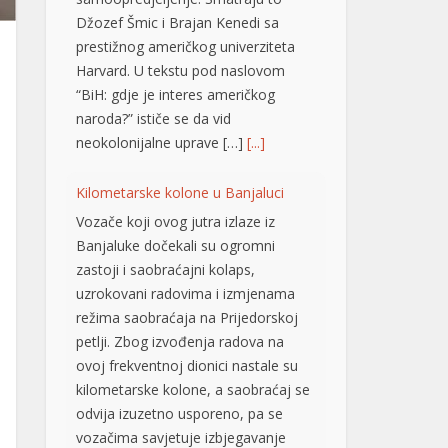
Džozef Šmic i Brajan Kenedi sa
prestižnog američkog univerziteta
Harvard. U tekstu pod naslovom
“BiH: gdje je interes američkog
naroda?” ističe se da vid
neokolonijalne uprave […]
[...]
Kilometarske kolone u Banjaluci
Vozače koji ovog jutra izlaze iz
Banjaluke dočekali su ogromni
zastoji i saobraćajni kolaps,
uzrokovani radovima i izmjenama
režima saobraćaja na Prijedorskoj
petlji. Zbog izvođenja radova na
ovoj frekventnoj dionici nastale su
kilometarske kolone, a saobraćaj se
odvija izuzetno usporeno, pa se
vozačima savjetuje izbjegavanje