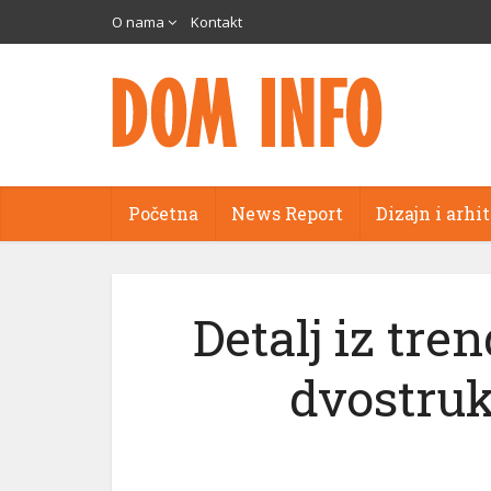
O nama
Kontakt
Početna
News Report
Dizajn i arhi
Detalj iz tre
dvostru