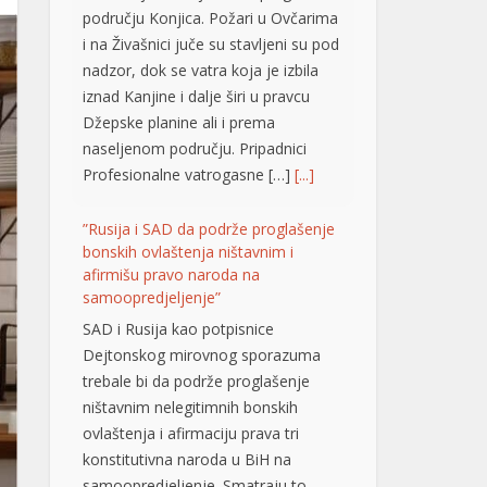
području Konjica. Požari u Ovčarima
i na Živašnici juče su stavljeni su pod
nadzor, dok se vatra koja je izbila
iznad Kanjine i dalje širi u pravcu
Džepske planine ali i prema
naseljenom području. Pripadnici
Profesionalne vatrogasne […]
[...]
”Rusija i SAD da podrže proglašenje
bonskih ovlaštenja ništavnim i
afirmišu pravo naroda na
samoopredjeljenje”
SAD i Rusija kao potpisnice
Dejtonskog mirovnog sporazuma
trebale bi da podrže proglašenje
ništavnim nelegitimnih bonskih
ovlaštenja i afirmaciju prava tri
konstitutivna naroda u BiH na
samoopredjeljenje. Smatraju to