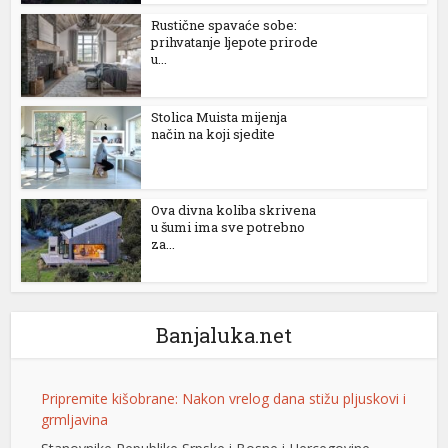
Rustične spavaće sobe:
prihvatanje ljepote prirode
u...
Stolica Muista mijenja
način na koji sjedite
Ova divna koliba skrivena
u šumi ima sve potrebno
Pripremite kišobrane: Nakon vrelog dana stižu pljuskovi i
za...
grmljavina
Stanovnike Republike Srpske i Bosne i Hercegovine
danas očekuje još jedan veoma topao ljetni dan, ali će
Banjaluka.net
u poslijepodnevnim i večernjim časovima u pojedinim
krajevima kišobrani ipak biti potrebni. Prije podne
preovladavaće pretežno sunčano vrijeme, dok se sa
razvojem oblačnosti kasnije tokom dana lokalno
očekuju pljuskovi praćeni grmljavinom. Duvaće slab do