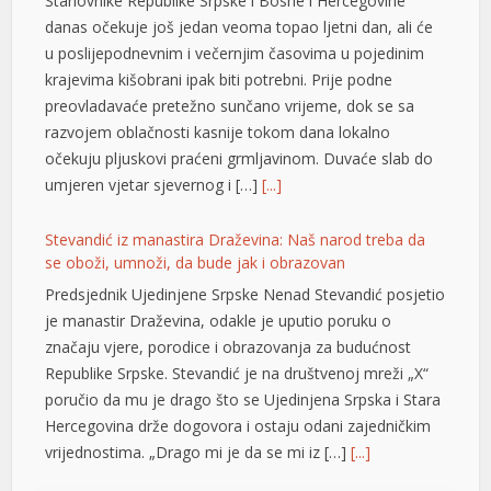
umjeren vjetar sjevernog i […]
[...]
Stevandić iz manastira Draževina: Naš narod treba da
se oboži, umnoži, da bude jak i obrazovan
Predsjednik Ujedinjene Srpske Nenad Stevandić posjetio
je manastir Draževina, odakle je uputio poruku o
značaju vjere, porodice i obrazovanja za budućnost
Republike Srpske. Stevandić je na društvenoj mreži „X“
poručio da mu je drago što se Ujedinjena Srpska i Stara
Hercegovina drže dogovora i ostaju odani zajedničkim
vrijednostima. „Drago mi je da se mi iz […]
[...]
Bukte požari kod Konjica, postoji opasnost od širenja
prema kućama
Vatrogasne ekipe od četvrtka, 6. augusta, gase požare
koji su izbili na tri lokacije uz željezničku prugu na
području Konjica. Požari u Ovčarima i na Živašnici juče
su stavljeni su pod nadzor, dok se vatra koja je izbila