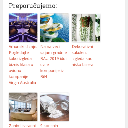
Preporučujemo:
Vrhunski dizajn:
Na najveći
Dekorativni
Pogledajte
sajam gradnje
sukulent
kako izgleda
BAU 2019 idu i
izgleda kao
biznis klasa u
dvije
niska bisera
avionu
kompanije iz
kompanije
BiH
Virgin Australia
Zanimljiv radni
9 korisnih