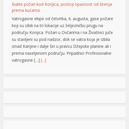
iznad Kanjine i dalje širi u pravcu Džepske planine ali i
prema naseljenom području. Pripadnici Profesionalne
vatrogasne […]
[...]
”Rusija i SAD da podrže proglašenje bonskih ovlaštenja
ništavnim i afirmišu pravo naroda na
samoopredjeljenje”
SAD i Rusija kao potpisnice Dejtonskog mirovnog
sporazuma trebale bi da podrže proglašenje ništavnim
nelegitimnih bonskih ovlaštenja i afirmaciju prava tri
konstitutivna naroda u BiH na samoopredjeljenje.
Smatraju to Džozef Šmic i Brajan Kenedi sa prestižnog
američkog univerziteta Harvard. U tekstu pod naslovom
“BiH: gdje je interes američkog naroda?” ističe se da vid
neokolonijalne uprave […]
[...]
Kilometarske kolone u Banjaluci
Vozače koji ovog jutra izlaze iz Banjaluke dočekali su
ogromni zastoji i saobraćajni kolaps, uzrokovani