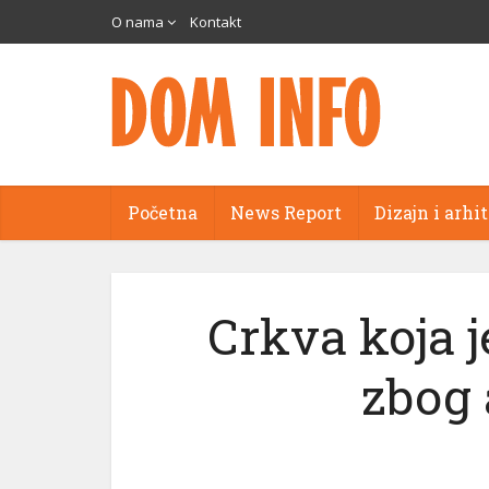
O nama
Kontakt
Početna
News Report
Dizajn i arhi
Crkva koja j
zbog 