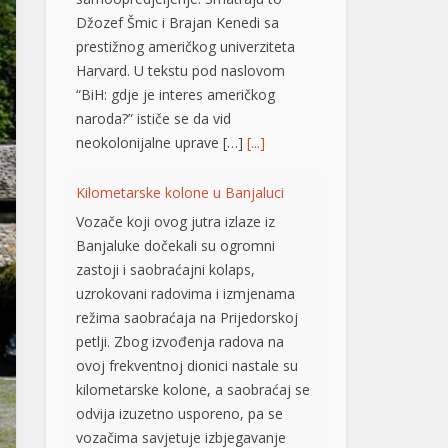
Džozef Šmic i Brajan Kenedi sa
prestižnog američkog univerziteta
Harvard. U tekstu pod naslovom
“BiH: gdje je interes američkog
naroda?” ističe se da vid
neokolonijalne uprave […]
[...]
Kilometarske kolone u Banjaluci
Vozače koji ovog jutra izlaze iz
Banjaluke dočekali su ogromni
zastoji i saobraćajni kolaps,
uzrokovani radovima i izmjenama
režima saobraćaja na Prijedorskoj
petlji. Zbog izvođenja radova na
ovoj frekventnoj dionici nastale su
kilometarske kolone, a saobraćaj se
odvija izuzetno usporeno, pa se
vozačima savjetuje izbjegavanje