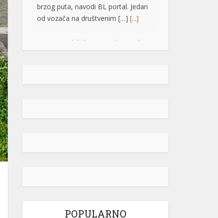
brzog puta, navodi BL portal. Jedan
od vozača na društvenim […]
[...]
Pripremite kišobrane: Nakon vrelog
dana stižu pljuskovi i grmljavina
Stanovnike Republike Srpske i Bosne
i Hercegovine danas očekuje još
jedan veoma topao ljetni dan, ali će
u poslijepodnevnim i večernjim
časovima u pojedinim krajevima
kišobrani ipak biti potrebni. Prije
podne preovladavaće pretežno
sunčano vrijeme, dok se sa
razvojem oblačnosti kasnije tokom
dana lokalno očekuju pljuskovi
praćeni grmljavinom. Duvaće slab do
umjeren vjetar sjevernog i […]
[...]
POPULARNO