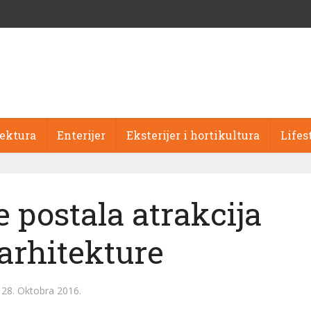
tektura
Enterijer
Eksterijer i hortikultura
Lifes
e postala atrakcija
arhitekture
28. Oktobra 2016.