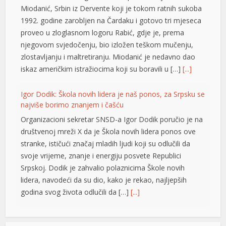
Miodanić, Srbin iz Dervente koji je tokom ratnih sukoba
1992. godine zarobljen na Čardaku i gotovo tri mjeseca
proveo u zloglasnom logoru Rabić, gdje je, prema
njegovom svjedočenju, bio izložen teškom mučenju,
zlostavljanju i maltretiranju. Miodanić je nedavno dao
iskaz američkim istražiocima koji su boravili u […]
[...]
Igor Dodik: Škola novih lidera je naš ponos, za Srpsku se
najviše borimo znanjem i čašću
Organizacioni sekretar SNSD-a Igor Dodik poručio je na
društvenoj mreži X da je Škola novih lidera ponos ove
stranke, ističući značaj mladih ljudi koji su odlučili da
svoje vrijeme, znanje i energiju posvete Republici
Srpskoj. Dodik je zahvalio polaznicima Škole novih
lidera, navodeći da su dio, kako je rekao, najljepših
godina svog života odlučili da […]
[...]
Jedna zemlja drži gotovo četvrtinu ekonomije EU: Novi