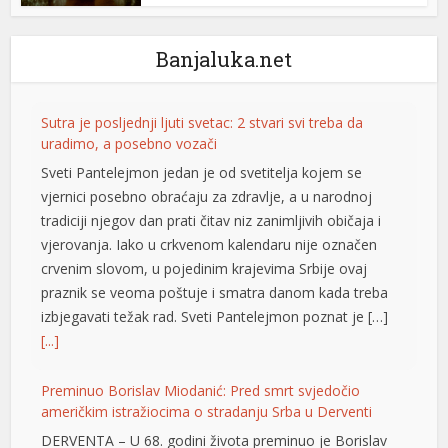
Banjaluka.net
Sutra je posljednji ljuti svetac: 2 stvari svi treba da
uradimo, a posebno vozači
Sveti Pantelejmon jedan je od svetitelja kojem se
vjernici posebno obraćaju za zdravlje, a u narodnoj
tradiciji njegov dan prati čitav niz zanimljivih običaja i
vjerovanja. Iako u crkvenom kalendaru nije označen
crvenim slovom, u pojedinim krajevima Srbije ovaj
praznik se veoma poštuje i smatra danom kada treba
izbjegavati težak rad. Sveti Pantelejmon poznat je […]
[...]
Preminuo Borislav Miodanić: Pred smrt svjedočio
američkim istražiocima o stradanju Srba u Derventi
DERVENTA – U 68. godini života preminuo je Borislav