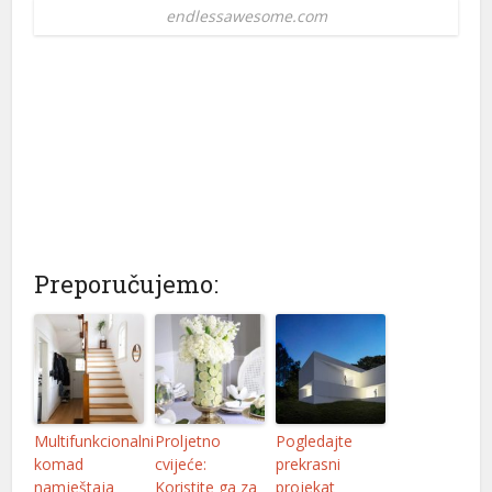
endlessawesome.com
Preporučujemo:
Multifunkcionalni
Proljetno
Pogledajte
komad
cvijeće:
prekrasni
namještaja
Koristite ga za
projekat