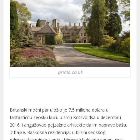
prima.co.uk
Britanski moćni par uložio je 7,5 miliona dolara u
fantastičnu seosku kuću u srcu Kotsvoldsa u decembru
2016. i angažovao pejzažne arhitekte da im naprave baštu
iz bajke. Raskošna rezidencija, u blizini seoskog
odmarališta princa Harija i Megan Markl ima saunu, mali