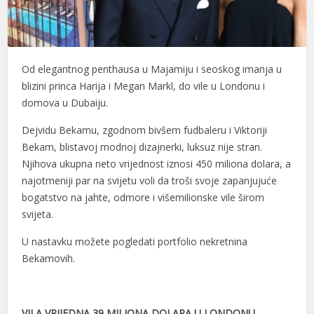
Od elegantnog penthausa u Majamiju i seoskog imanja u
blizini princa Harija i Megan Markl, do vile u Londonu i
domova u Dubaiju.
Dejvidu Bekamu, zgodnom bivšem fudbaleru i Viktoriji
Bekam, blistavoj modnoj dizajnerki, luksuz nije stran.
Njihova ukupna neto vrijednost iznosi 450 miliona dolara, a
najotmeniji par na svijetu voli da troši svoje zapanjujuće
bogatstvo na jahte, odmore i višemilionske vile širom
svijeta.
U nastavku možete pogledati portfolio nekretnina
Bekamovih.
VILA VRIJEDNA 39 MILIONA DOLARA U LONDONU