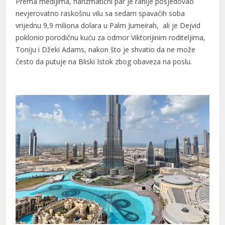
Prema medijima, harizmatični par je ranije posjedovao
nevjerovatno raskošnu vilu sa sedam spavaćih soba
vrijednu 9,9 miliona dolara u Palm Jumeirah, ali je Dejvid
poklonio porodičnu kuću za odmor Viktorijinim roditeljima,
Toniju i Džeki Adams, nakon što je shvatio da ne može
često da putuje na Bliski Istok zbog obaveza na poslu.