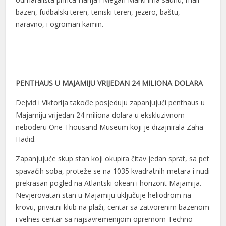
bazen, fudbalski teren, teniski teren, jezero, baštu,
naravno, i ogroman kamin.
PENTHAUS U MAJAMIJU VRIJEDAN 24 MILIONA DOLARA
Dejvid i Viktorija takođe posjeduju zapanjujući penthaus u
Majamiju vrijedan 24 miliona dolara u ekskluzivnom
neboderu One Thousand Museum koji je dizajnirala Zaha
Hadid.
Zapanjujuće skup stan koji okupira čitav jedan sprat, sa pet
spavaćih soba, proteže se na 1035 kvadratnih metara i nudi
prekrasan pogled na Atlantski okean i horizont Majamija.
Nevjerovatan stan u Majamiju uključuje heliodrom na
krovu, privatni klub na plaži, centar sa zatvorenim bazenom
i velnes centar sa najsavremenijom opremom Techno-