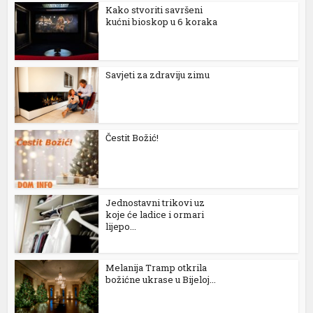
Kako stvoriti savršeni
kućni bioskop u 6 koraka
Savjeti za zdraviju zimu
Čestit Božić!
Jednostavni trikovi uz
koje će ladice i ormari
lijepo...
Melanija Tramp otkrila
božićne ukrase u Bijeloj...