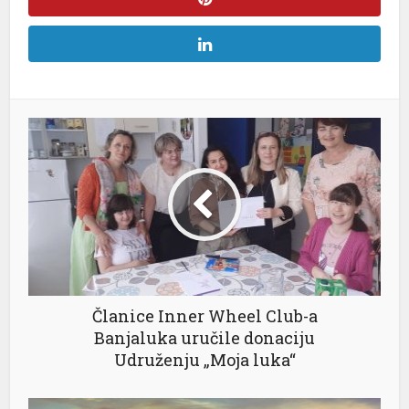
Članice Inner Wheel Club-a
Banjaluka uručile donaciju
Udruženju „Moja luka“
üsü