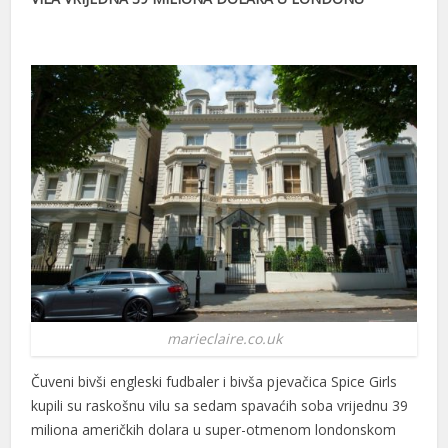
marieclaire.co.uk
Čuveni bivši engleski fudbaler i bivša pjevačica Spice Girls
kupili su raskošnu vilu sa sedam spavaćih soba vrijednu 39
miliona američkih dolara u super-otmenom londonskom