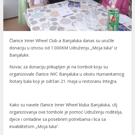
anel
anel
anel
Članice Inner Wheel Club-a Banjaluka danas su uručile
anel
donaciju u iznosu od 1.000KM Udruženju „Moja luka“ iz
Banjaluke.
anel
Novac za donaciju prikupljen je na tomboli koju su
anel
organizovale članice IWC Banjaluka u okviru Humanitarnog
anel
Rotary bala koji je održan 21. maja u restoranu Integra.
anel
anel
Kako su navele članice Inner Wheel kluba Banjaluka, cilj
organizovanja ove tombole je pomoć Udruženju roditelja,
anel
djece i omladine sa posebnim potrebama i lica sa
invaliditetom „Moja luka“.
anel