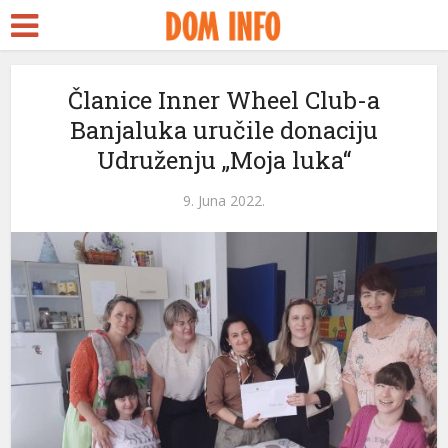
cort
Članice Inner Wheel Club-a
Banjaluka uručile donaciju
ams
Udruženju „Moja luka“
anel
9. Juna 2022.
anel
aketleri
anel