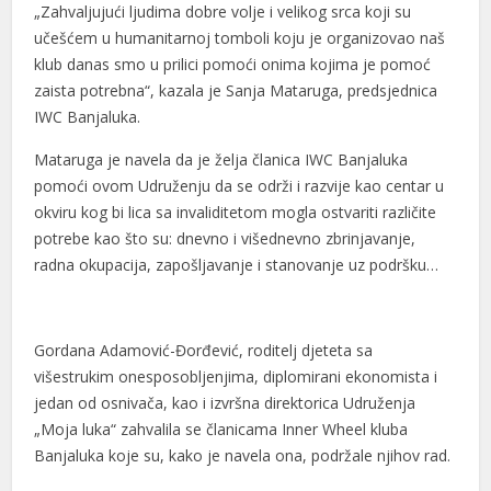
„Zahvaljujući ljudima dobre volje i velikog srca koji su
anel
učešćem u humanitarnoj tomboli koju je organizovao naš
anel
klub danas smo u prilici pomoći onima kojima je pomoć
zaista potrebna“, kazala je Sanja Mataruga, predsjednica
anel
IWC Banjaluka.
tın al
Mataruga je navela da je želja članica IWC Banjaluka
tın al
pomoći ovom Udruženju da se održi i razvije kao centar u
okviru kog bi lica sa invaliditetom mogla ostvariti različite
anel
potrebe kao što su: dnevno i višednevno zbrinjavanje,
radna okupacija, zapošljavanje i stanovanje uz podršku…
anel
anel
Gordana Adamović-Đorđević, roditelj djeteta sa
anel
višestrukim onesposobljenjima, diplomirani ekonomista i
anel
jedan od osnivača, kao i izvršna direktorica Udruženja
„Moja luka“ zahvalila se članicama Inner Wheel kluba
anel
Banjaluka koje su, kako je navela ona, podržale njihov rad.
anel