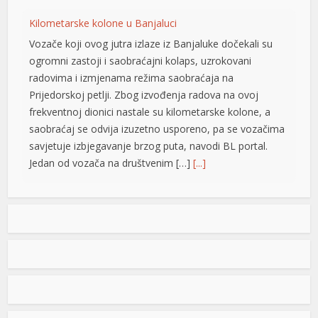
Kilometarske kolone u Banjaluci
onusu
Vozače koji ovog jutra izlaze iz Banjaluke dočekali su
onusu
ogromni zastoji i saobraćajni kolaps, uzrokovani
radovima i izmjenama režima saobraćaja na
onusu
Prijedorskoj petlji. Zbog izvođenja radova na ovoj
t
frekventnoj dionici nastale su kilometarske kolone, a
saobraćaj se odvija izuzetno usporeno, pa se vozačima
t
savjetuje izbjegavanje brzog puta, navodi BL portal.
Jedan od vozača na društvenim […]
[...]
Pripremite kišobrane: Nakon vrelog dana stižu pljuskovi i
grmljavina
Stanovnike Republike Srpske i Bosne i Hercegovine
danas očekuje još jedan veoma topao ljetni dan, ali će
u poslijepodnevnim i večernjim časovima u pojedinim
krajevima kišobrani ipak biti potrebni. Prije podne
preovladavaće pretežno sunčano vrijeme, dok se sa
ris