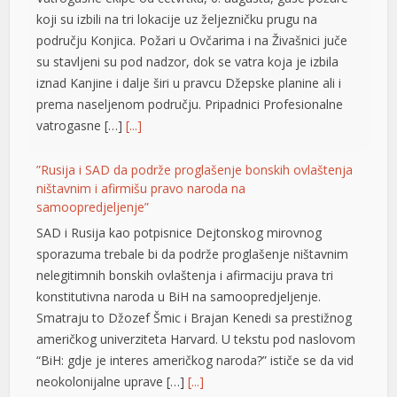
anel
koji su izbili na tri lokacije uz željezničku prugu na
području Konjica. Požari u Ovčarima i na Živašnici juče
riş
su stavljeni su pod nadzor, dok se vatra koja je izbila
iznad Kanjine i dalje širi u pravcu Džepske planine ali i
prema naseljenom području. Pripadnici Profesionalne
vatrogasne […]
[...]
”Rusija i SAD da podrže proglašenje bonskih ovlaštenja
ništavnim i afirmišu pravo naroda na
samoopredjeljenje”
cort
SAD i Rusija kao potpisnice Dejtonskog mirovnog
sporazuma trebale bi da podrže proglašenje ništavnim
zle
nelegitimnih bonskih ovlaštenja i afirmaciju prava tri
g fiyat
konstitutivna naroda u BiH na samoopredjeljenje.
Smatraju to Džozef Šmic i Brajan Kenedi sa prestižnog
američkog univerziteta Harvard. U tekstu pod naslovom
“BiH: gdje je interes američkog naroda?” ističe se da vid
cort
neokolonijalne uprave […]
[...]
onusu