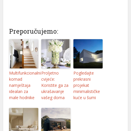
anel
Preporučujemo:
anel
anel
anel
Multifunkcionalni
Proljetno
Pogledajte
komad
cvijeće:
prekrasni
namještaja
Koristite ga za
projekat
idealan za
ukrašavanje
minimalističke
male hodnike
vašeg doma
kuće u šumi
anel
anel