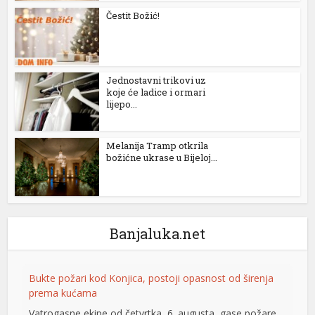
Čestit Božić!
anel
anel
anel
Jednostavni trikovi uz
koje će ladice i ormari
lijepo...
anel
anel
Melanija Tramp otkrila
božićne ukrase u Bijeloj...
vukat
scort
Banjaluka.net
cort
Bukte požari kod Konjica, postoji opasnost od širenja
prema kućama
anel
Vatrogasne ekipe od četvrtka, 6. augusta, gase požare