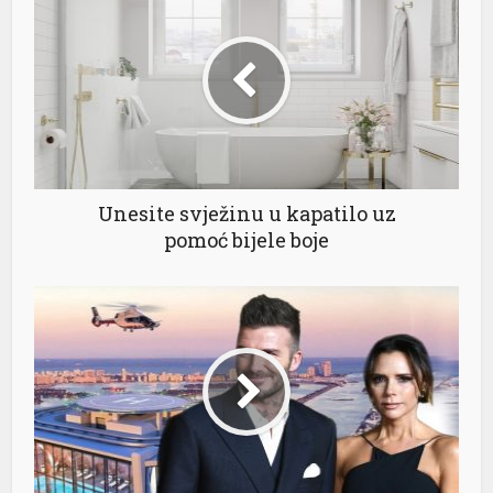
anel
anel
anel
anel
anel
Unesite svježinu u kapatilo uz
pomoć bijele boje
anel
anel
anel
anel
anel