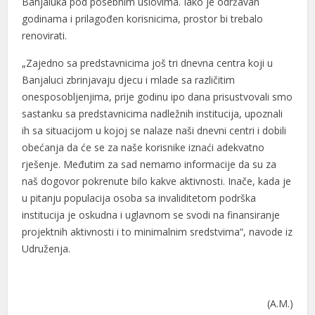
Banjaluka pod posebnim uslovima. Iako je održavan
anel
godinama i prilagođen korisnicima, prostor bi trebalo
renovirati.
anel
„Zajedno sa predstavnicima još tri dnevna centra koji u
Banjaluci zbrinjavaju djecu i mlade sa različitim
onesposobljenjima, prije godinu ipo dana prisustvovali smo
sastanku sa predstavnicima nadležnih institucija, upoznali
anel
ih sa situacijom u kojoj se nalaze naši dnevni centri i dobili
obećanja da će se za naše korisnike iznaći adekvatno
rješenje. Međutim za sad nemamo informacije da su za
anel
naš dogovor pokrenute bilo kakve aktivnosti. Inače, kada je
u pitanju populacija osoba sa invaliditetom podrška
institucija je oskudna i uglavnom se svodi na finansiranje
anel
projektnih aktivnosti i to minimalnim sredstvima“, navode iz
Udruženja.
anel
anel
(A.M.)
u