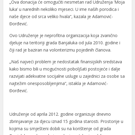
„Ova donacija će omogućiti nesmetan rad Udruženja ‘Moja
luka’ u narednih nekoliko mjeseci. U ime naših porodica i
anel
naše djece od srca veliko hvala“, kazala je Adamović-
anel
Đorđević.
anel
Ovo Udruženje je neprofitna organizacija koja zvanično
djeluje na teritoriji grada Banjaluka od jula 2010. godine i
anel
čiji rad je baziran na volonterizmu pojedinih članova.
anel
„Naš najveći problem je nedostatak finansijskih sredstava
anel
kako bismo bili u mogućnosti poboljšati postojeće i dalje
razvijati adekvatne socijalne usluge u zajednici za osobe sa
anel
najtežim onesposobljenjima“, istakla je Adamović-
Đorđević.
anel
anel
Udruženje od aprila 2012. godine organizuje dnevno
anel
zbrinjavanje za djecu iznad 15 godina starosti. Prostorije u
anel
kojima su smješteni dobili su na korištenje od grada