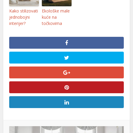
Kako stilizovati
Ekološke male
ink
jednobojni
kuće na
interijer?
točkovima
tın al
anel
anel
anel
anel
anel
anel
anel