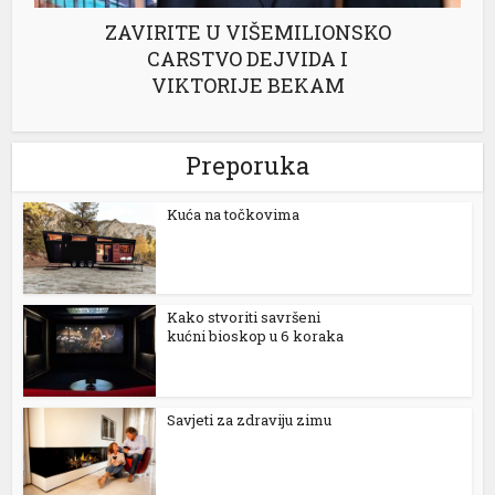
anel
ZAVIRITE U VIŠEMILIONSKO
CARSTVO DEJVIDA I
anel
VIKTORIJE BEKAM
anel
anel
Preporuka
anel
Kuća na točkovima
anel
tın al
Kako stvoriti savršeni
anel
kućni bioskop u 6 koraka
anel
anel
Savjeti za zdraviju zimu
anel
anel