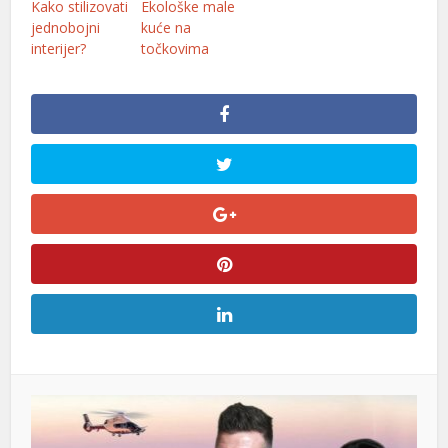
Kako stilizovati
Ekološke male
jednobojni
kuće na
interijer?
točkovima