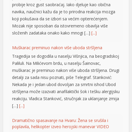
probije kroz gust saobraćaj. Iako djeluje kao obična
navika, naučnici kažu da je to prirodna reakcija mozga
koji pokušava da se izbori sa većim opterećenjem.
Mozak nije sposoban da istovremeno obavlja više
složenih zadataka onako kako mnogi […]
[...]
Muškarac preminuo nakon više uboda stršljena
Tragedija se dogodila u naselju Višnjica, na beogradskoj
Paliluli. Na Milićevom brdu, u naselju Šainovac,
muškarac je preminuo nakon više uboda stršljena. Drugi
detalji za sada nisu poznati, piše Telegraf. Stanković:
Nekada je i jedan ubod dovoljan za smrtni ishod Ubod
stršljena može izazvati anafilaktički šok i tešku alergijsku
t
reakciju. Vladica Stanković, stručnjak za uklanjanje zmija
[…]
[...]
Dramatično spasavanje na Hvaru: Žena se srušila i
poplavila, helikopter izveo herojski manevar VIDEO
u