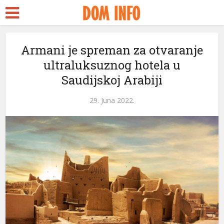
Armani je spreman za otvaranje
ultraluksuznog hotela u
Saudijskoj Arabiji
29. Juna 2022.
ri