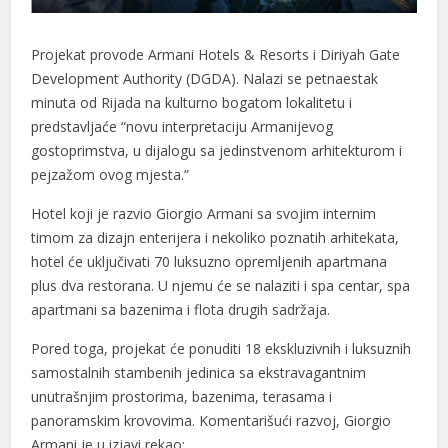
Projekat provode Armani Hotels & Resorts i Diriyah Gate
Development Authority (DGDA). Nalazi se petnaestak
minuta od Rijada na kulturno bogatom lokalitetu i
predstavljaće “novu interpretaciju Armanijevog
gostoprimstva, u dijalogu sa jedinstvenom arhitekturom i
pejzažom ovog mjesta.”
Hotel koji je razvio Giorgio Armani sa svojim internim
timom za dizajn enterijera i nekoliko poznatih arhitekata,
hotel će uključivati ​​70 luksuzno opremljenih apartmana
plus dva restorana. U njemu će se nalaziti i spa centar, spa
apartmani sa bazenima i flota drugih sadržaja.
Pored toga, projekat će ponuditi 18 ekskluzivnih i luksuznih
samostalnih stambenih jedinica sa ekstravagantnim
unutrašnjim prostorima, bazenima, terasama i
panoramskim krovovima. Komentarišući razvoj, Giorgio
Armani je u izjavi rekao: