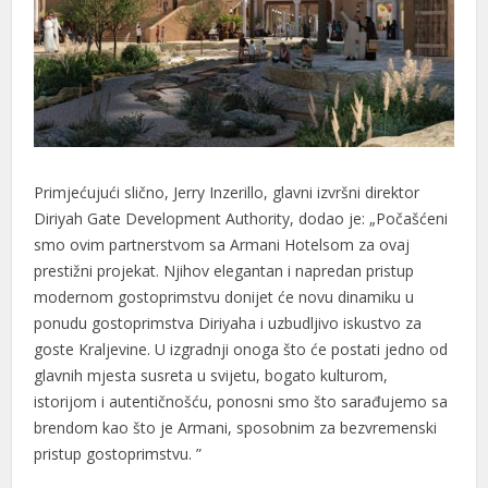
Primjećujući slično, Jerry Inzerillo, glavni izvršni direktor
Diriyah Gate Development Authority, dodao je: „Počašćeni
smo ovim partnerstvom sa Armani Hotelsom za ovaj
prestižni projekat. Njihov elegantan i napredan pristup
modernom gostoprimstvu donijet će novu dinamiku u
ponudu gostoprimstva Diriyaha i uzbudljivo iskustvo za
goste Kraljevine. U izgradnji onoga što će postati jedno od
glavnih mjesta susreta u svijetu, bogato kulturom,
istorijom i autentičnošću, ponosni smo što sarađujemo sa
brendom kao što je Armani, sposobnim za bezvremenski
pristup gostoprimstvu. ”