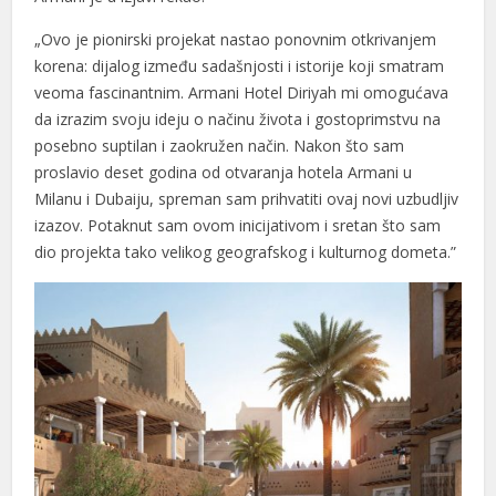
„Ovo je pionirski projekat nastao ponovnim otkrivanjem
korena: dijalog između sadašnjosti i istorije koji smatram
veoma fascinantnim. Armani Hotel Diriyah mi omogućava
da izrazim svoju ideju o načinu života i gostoprimstvu na
posebno suptilan i zaokružen način. Nakon što sam
proslavio deset godina od otvaranja hotela Armani u
Milanu i Dubaiju, spreman sam prihvatiti ovaj novi uzbudljiv
izazov. Potaknut sam ovom inicijativom i sretan što sam
dio projekta tako velikog geografskog i kulturnog dometa.”