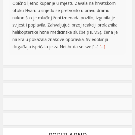
Obično ljetno kupanje u mjestu Zavala na hrvatskom
otoku Hvaru u srijedu se pretvorilo u pravu dramu
u
nakon što je mlađoj ženi iznenada pozlilo, izgubila je
u
svijest i poplavila. Zahvaljujući brzoj reakciji prolaznika i
helikopterske hitne medicinske službe (HEMS), žena je
u
na kraju pokazala znakove oporavka. Svjedokinja
događaja ispričala je za Net.hr da se sve […]
[...]
Vučić: Ljudi razumiju koliko je neko uspješan i dobar ako
ga Helez napada
Predsjednik Srbije Aleksdandar Vučić izjavio
je danas da nema ništa protiv toga što su
nadležne službe BiH pratile njegovu
nedavnu posjetu, jer, kako je istakao, to i
jeste njihov posao i naveo da ljudi razumiju koliko je
neko ne samo uspješan već i dobar ako ga napada
ministar odbrane u Savjetu ministara Zukan Helez.
Odgovarajući […]
[...]
POPULARNO