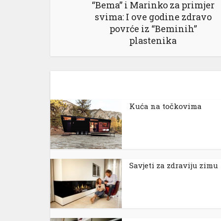
“Bema” i Marinko za primjer
svima: I ove godine zdravo
povrće iz “Beminih”
nel
plastenika
nel
nel
nel
Kuća na točkovima
Savjeti za zdraviju zimu
nel
nel