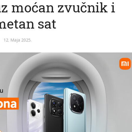
uz moćan zvučnik i
etan sat
12. Maja 2025.