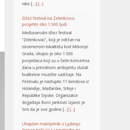
Grada, okupio je oko 1.500
posjetilaca koji su u četiri koncertna
dana u prirodnom ambijentu slušali
kvalitetne muzičke sadržaje. Na
Festivalu je nastupilo 11 bendova iz
Holandije, Mađarske, Srbije i
Republike Srpske. Organizator
događaja Boro Јanković izjavio je
Srni da je ove godine […]
[...]
Uhapšen maloljetnik u Ljubinju:
Napao policajca i povrijedio ga
Policijski službenici Policijske stanice
Ljubinje su lišili slobode jedno
maloljetno lice zbog postojanja
osnova sumnje da je u prostorijama
Policijske stanice vrijeđao i ometao
policajce, oštetio vrata, a tokom