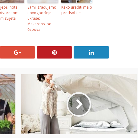
jepši hoteli
Sami izrađujemo
Kako urediti malo
otvorenom
novogodišnje
predsoblje
om svijeta
ukrase:
Makaronsi od
čepova