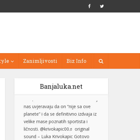
tyle
Zanimljivosti
Biz Info
Banjaluka.net
Džez festival na Zelenkovcu
posjetilo oko 1.500 ljudi
Međunarodni džez festival
“Zelenkovac”, koji je održan na
istoimenom lokalitetu kod Mrkonjić