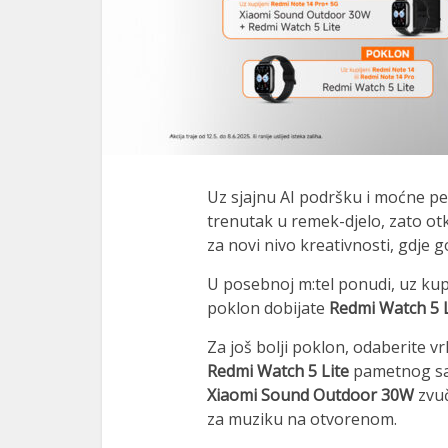
nel
nel
nel
ın al
ın al
Uz sjajnu AI podršku i moćne p
nel
trenutak u remek-djelo, zato ot
za novi nivo kreativnosti, gdje g
nel
U posebnoj m:tel ponudi, uz kup
nel
poklon dobijate
Redmi Watch 5 L
nel
Za još bolji poklon, odaberite v
nel
Redmi Watch 5 Lite
pametnog sa
Xiaomi Sound Outdoor 30W
zvuč
nel
za muziku na otvorenom.
nel