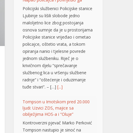
opiranja nanio i tjelesne povrede
jednom službeniku. Riječ je o
krivičnom djelu “sprečavanje
službenog lica u vršenju službene
radnje” i “oštećenje i oduzimanje
tuđe stvari”. – […]
[...]
Tompson u Imotskom pred 20.000
ljudi: Uzvici ZDS, majice sa
obilježjima HOS-a i “Oluje”
Kontroverzni pjevač Marko Perković
Tompson nastupio je sinoć na
stadionu „Gospin dolac“ u
Imotskom, pred oko 20.000
posjetilaca, piše 24sata.hr. Među
publikom su se mogle vidjeti majice
sa obilježjima HOS-a, kao i one
kojima se slavi “Oluja”. Koncert je
počeo pozdravom „Hvaljen Isus i