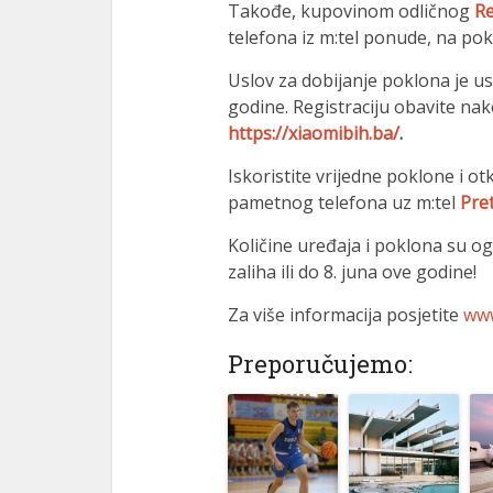
Takođe, kupovinom odličnog
Re
nel
telefona iz m:tel ponude, na pok
nel
Uslov za dobijanje poklona je us
godine. Registraciju obavite nak
nel
https://xiaomibih.ba/
.
nel
Iskoristite vrijedne poklone i o
pametnog telefona uz m:tel
Pret
nel
Količine uređaja i poklona su o
nel
zaliha ili do 8. juna ove godine!
nel
Za više informacija posjetite
www
nel
Preporučujemo:
nel
nel
nel