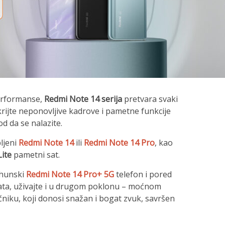
erformanse,
Redmi Note 14 serija
pretvara svaki
krijte neponovljive kadrove i pametne funkcije
od da se nalazite.
ljeni
Redmi Note 14
ili
Redmi Note 14 Pro
, kao
ite
pametni sat.
rhunski
Redmi Note 14 Pro+ 5G
telefon i pored
ta, uživajte i u drugom poklonu – moćnom
niku, koji donosi snažan i bogat zvuk, savršen