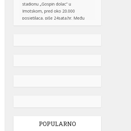
Marija“, a na repertoaru se našla i
pjesma „Bojna Čavoglave“. Na […]
[...]
Gužve na granicama BiH: Duge
kolone na više prelaza, evo gdje se
najduže čeka
Saobraćaj se na većini puteva u
Republici Srpskoj i Federaciji BiH
odvija redovno, a na graničnim
prelazima pojačan je intenzitet
saobraćaja. Duge su kolone vozila u
oba smjera na prelazima Zupci i
Novi Grad, a na izlazu iz zemlje,
duge su kolone putničkih vozila na
graničnim prelazima Izačić, Velika
Kladuša, Gradiška /Gornji Varoš/,
Gradina, Hum […]
[...]
POPULARNO