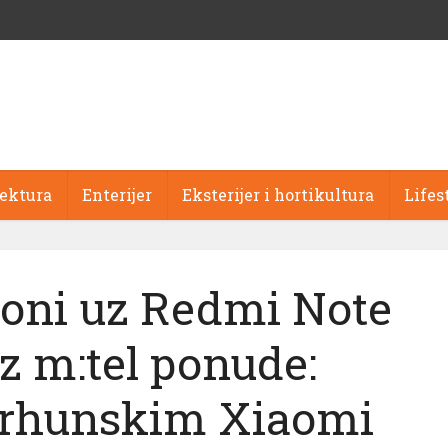
tektura
Enterijer
Eksterijer i hortikultura
Lifes
loni uz Redmi Note
iz m:tel ponude:
 vrhunskim Xiaomi