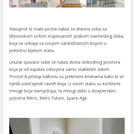
Nasuprot te male pećine nalazi se dnevna soba sa
džinovskom sofom inspirisanom jezikom svemirskog doba,
al
koja se izdvaja sa svojom narandžastom bojom u
al
pretežno bijelom stanu.
Unutar spavaće sobe se nalazi dosta slobodnog prostora
koja je od kupatila odvojena samo staklenim zidom.
Prozori ili pristup balkonu su prekriveni krivinama kako bi se
riješili uobičajenih ravnih linija. U ovom stanu su korištene
mnoge boje namještaja, te mnogi oblici u dizajnerskim
jezicima Retro, Retro Future, Space-Age.