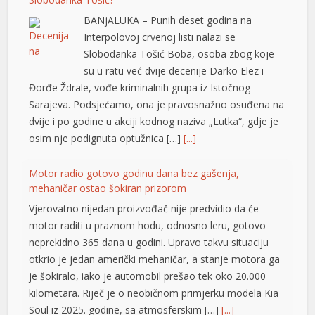
BANjALUKA – Punih deset godina na
Interpolovoj crvenoj listi nalazi se
Slobodanka Tošić Boba, osoba zbog koje
su u ratu već dvije decenije Darko Elez i
Đorđe Ždrale, vođe kriminalnih grupa iz Istočnog
Sarajeva. Podsjećamo, ona je pravosnažno osuđena na
dvije i po godine u akciji kodnog naziva „Lutka“, gdje je
osim nje podignuta optužnica […]
[...]
t
Motor radio gotovo godinu dana bez gašenja,
mehaničar ostao šokiran prizorom
t
Vjerovatno nijedan proizvođač nije predvidio da će
motor raditi u praznom hodu, odnosno leru, gotovo
neprekidno 365 dana u godini. Upravo takvu situaciju
otkrio je jedan američki mehaničar, a stanje motora ga
je šokiralo, iako je automobil prešao tek oko 20.000
kilometara. Riječ je o neobičnom primjerku modela Kia
Soul iz 2025. godine, sa atmosferskim […]
[...]