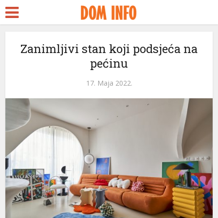
Zanimljivi stan koji podsjeća na
pećinu
17. Maja 2022.
eri