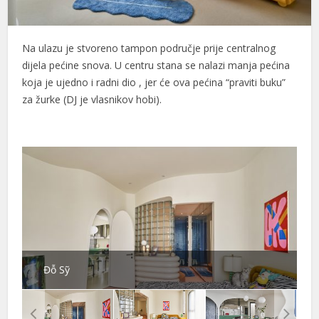
Na ulazu je stvoreno tampon područje prije centralnog
dijela pećine snova. U centru stana se nalazi manja pećina
koja je ujedno i radni dio , jer će ova pećina “praviti buku”
za žurke (DJ je vlasnikov hobi).
Đỗ Sỹ