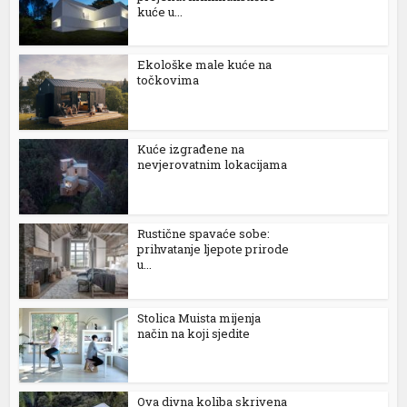
kuće u...
Ekološke male kuće na
točkovima
Kuće izgrađene na
nevjerovatnim lokacijama
Rustične spavaće sobe:
prihvatanje ljepote prirode
u...
Stolica Muista mijenja
način na koji sjedite
Ova divna koliba skrivena