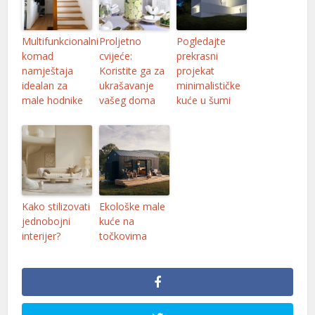
Multifunkcionalni
Proljetno
Pogledajte
komad
cvijeće:
prekrasni
namještaja
Koristite ga za
projekat
idealan za
ukrašavanje
minimalističke
male hodnike
vašeg doma
kuće u šumi
Kako stilizovati
Ekološke male
jednobojni
kuće na
interijer?
točkovima