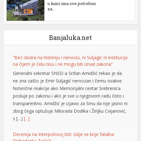
u šumi ima sve potrebno
za...
Banjaluka.net
“Bez obzira na histeriju i nervozu, ni Suljagić ni institucija
na čijem je čelu nisu i ne mogu biti iznad zakona”
Generalni sekretar SNSD-a Srđan Amidžić rekao je da
al
ne zna zašto je Emir Suljagić nervozan i čemu ovakve
histerične reakcije ako Memorijalni centar Srebrenica
posluje po zakonu i ako je sve u njegovom radu čisto i
transparentno. Amidžić je izjavio za Srnu da nije jasno ni
zbog čega optužuje Milorada Dodika i Željku Cvijanović,
s […]
[...]
Decenija na Interpolovoj listi: Gdje se krije fatalna
Slobodanka Tošić?