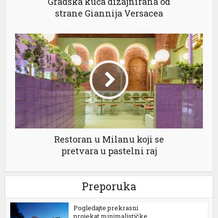
Gradska kuća dizajnirana od
strane Giannija Versacea
al
Restoran u Milanu koji se
pretvara u pastelni raj
Preporuka
Pogledajte prekrasni
projekat minimalističke