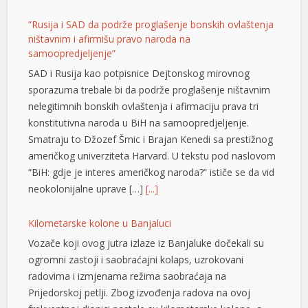
”Rusija i SAD da podrže proglašenje bonskih ovlaštenja
ništavnim i afirmišu pravo naroda na
samoopredjeljenje”
SAD i Rusija kao potpisnice Dejtonskog mirovnog
sporazuma trebale bi da podrže proglašenje ništavnim
nelegitimnih bonskih ovlaštenja i afirmaciju prava tri
konstitutivna naroda u BiH na samoopredjeljenje.
Smatraju to Džozef Šmic i Brajan Kenedi sa prestižnog
američkog univerziteta Harvard. U tekstu pod naslovom
“BiH: gdje je interes američkog naroda?” ističe se da vid
neokolonijalne uprave […]
[...]
Kilometarske kolone u Banjaluci
Vozače koji ovog jutra izlaze iz Banjaluke dočekali su
ogromni zastoji i saobraćajni kolaps, uzrokovani
radovima i izmjenama režima saobraćaja na
Prijedorskoj petlji. Zbog izvođenja radova na ovoj