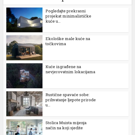
Pogledajte prekrasni
projekat minimalističke
kuće u...
tener
Ekološke male kuće na
točkovima
Kuće izgrađene na
nevjerovatnim lokacijama
Rustične spavaće sobe:
prihvatanje ljepote prirode
u...
Stolica Muista mijenja
način na koji sjedite