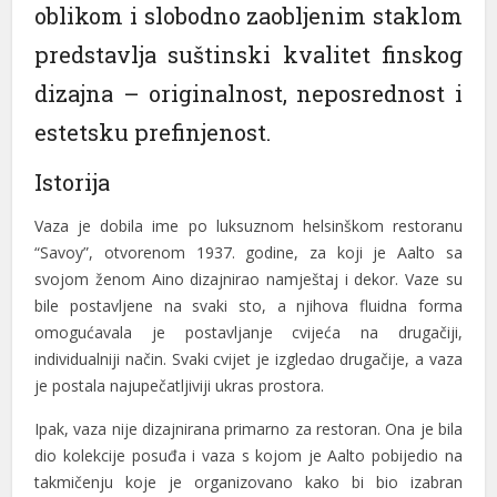
oblikom i slobodno zaobljenim staklom
predstavlja suštinski kvalitet finskog
dizajna – originalnost, neposrednost i
estetsku prefinjenost.
Istorija
Vaza je dobila ime po luksuznom helsinškom restoranu
“Savoy”, otvorenom 1937. godine, za koji je Aalto sa
svojom ženom Aino dizajnirao namještaj i dekor. Vaze su
bile postavljene na svaki sto, a njihova fluidna forma
omogućavala je postavljanje cvijeća na drugačiji,
individualniji način. Svaki cvijet je izgledao drugačije, a vaza
je postala najupečatljiviji ukras prostora.
Ipak, vaza nije dizajnirana primarno za restoran. Ona je bila
dio kolekcije posuđa i vaza s kojom je Aalto pobijedio na
takmičenju koje je organizovano kako bi bio izabran