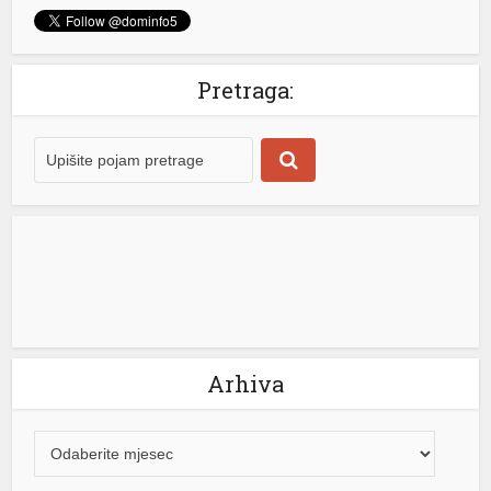
je manastir Draževina, odakle je uputio poruku o
značaju vjere, porodice i obrazovanja za budućnost
Republike Srpske. Stevandić je na društvenoj mreži „X“
Pretraga:
poručio da mu je drago što se Ujedinjena Srpska i Stara
Hercegovina drže dogovora i ostaju odani zajedničkim
vrijednostima. „Drago mi je da se mi iz […]
[...]
Arhiva