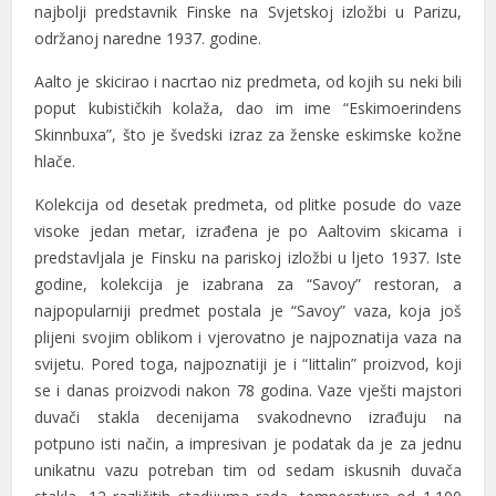
najbolji predstavnik Finske na Svjetskoj izložbi u Parizu,
održanoj naredne 1937. godine.
Aalto je skicirao i nacrtao niz predmeta, od kojih su neki bili
poput kubističkih kolaža, dao im ime “Eskimoerindens
Skinnbuxa”, što je švedski izraz za ženske eskimske kožne
hlače.
Kolekcija od desetak predmeta, od plitke posude do vaze
visoke jedan metar, izrađena je po Aaltovim skicama i
predstavljala je Finsku na pariskoj izložbi u ljeto 1937. Iste
godine, kolekcija je izabrana za “Savoy” restoran, a
najpopularniji predmet postala je “Savoy” vaza, koja još
plijeni svojim oblikom i vjerovatno je najpoznatija vaza na
svijetu. Pored toga, najpoznatiji je i “Iittalin” proizvod, koji
se i danas proizvodi nakon 78 godina. Vaze vješti majstori
duvači stakla decenijama svakodnevno izrađuju na
potpuno isti način, a impresivan je podatak da je za jednu
unikatnu vazu potreban tim od sedam iskusnih duvača