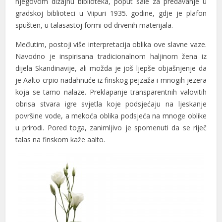
njegovom dizajnu biblioteka, poput sale za predavanje u
gradskoj biblioteci u Viipuri 1935. godine, gdje je plafon
spušten, u talasastoj formi od drvenih materijala.
Međutim, postoji više interpretacija oblika ove slavne vaze.
Navodno je inspirisana tradicionalnom haljinom žena iz
dijela Skandinavije, ali možda je još ljepše objašnjenje da
je Aalto crpio nadahnuće iz finskog pejzaža i mnogih jezera
koja se tamo nalaze. Preklapanje transparentnih valovitih
obrisa stvara igre svjetla koje podsjećaju na ljeskanje
površine vode, a mekoća oblika podsjeća na mnoge oblike
u prirodi. Pored toga, zanimljivo je spomenuti da se riječ
talas na finskom kaže aalto.