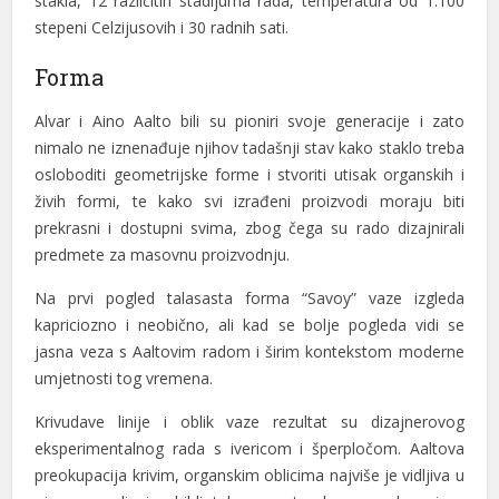
stakla, 12 različitih stadijuma rada, temperatura od 1.100
stepeni Celzijusovih i 30 radnih sati.
Forma
Alvar i Aino Aalto bili su pioniri svoje generacije i zato
nimalo ne iznenađuje njihov tadašnji stav kako staklo treba
osloboditi geometrijske forme i stvoriti utisak organskih i
živih formi, te kako svi izrađeni proizvodi moraju biti
prekrasni i dostupni svima, zbog čega su rado dizajnirali
predmete za masovnu proizvodnju.
Na prvi pogled talasasta forma “Savoy” vaze izgleda
kapriciozno i neobično, ali kad se bolje pogleda vidi se
jasna veza s Aaltovim radom i širim kontekstom moderne
umjetnosti tog vremena.
Krivudave linije i oblik vaze rezultat su dizajnerovog
eksperimentalnog rada s ivericom i šperpločom. Aaltova
preokupacija krivim, organskim oblicima najviše je vidljiva u