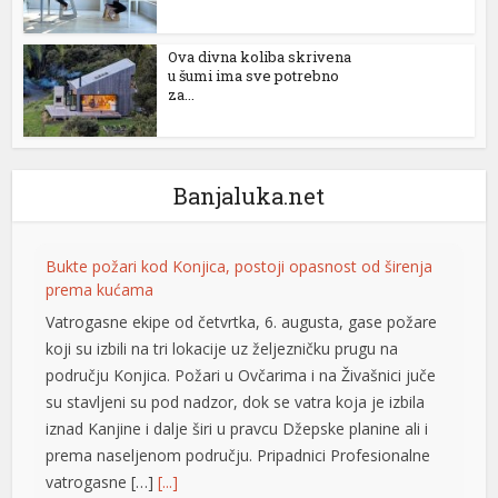
Ova divna koliba skrivena
u šumi ima sve potrebno
za...
üyüsü
Banjaluka.net
Bukte požari kod Konjica, postoji opasnost od širenja
prema kućama
Vatrogasne ekipe od četvrtka, 6. augusta, gase požare
koji su izbili na tri lokacije uz željezničku prugu na
području Konjica. Požari u Ovčarima i na Živašnici juče
su stavljeni su pod nadzor, dok se vatra koja je izbila
iznad Kanjine i dalje širi u pravcu Džepske planine ali i
prema naseljenom području. Pripadnici Profesionalne
vatrogasne […]
[...]