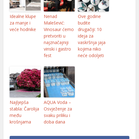
Idealne klupe
Nenad
Ove godine
za manje i
Malešević:
budite
veće hodnike
Vinosaur ćemo
drugačiji: 10
pretvoriti u
ideja za
najznačajniji
vaskršnja jaja
vinski i gastro
kojima niko
fest
neće odoljeti
Najljepša
AQUA Voda –
stabla: Čarolija
Osvježenje za
među
svaku priliku i
krošnjama
doba dana