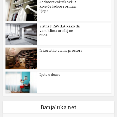
Jednostavni trikovi uz
koje će ladice i ormari
lijepo...
Zlatna PRAVILA kako da
vam klima uređaj ne
bude...
Iskoristite visinu prostora
Ljeto u domu
Banjaluka.net
tener