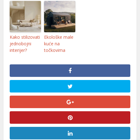
Kako stilizovati
Ekološke male
jednobojni
kuće na
interijer?
točkovima