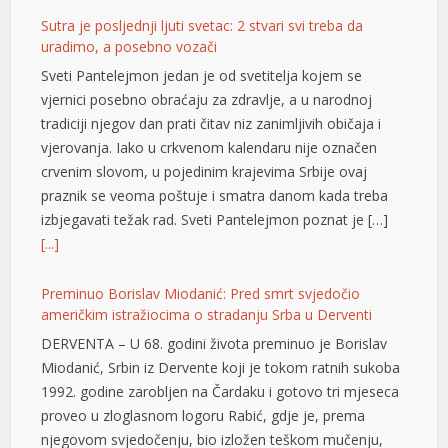
Sutra je posljednji ljuti svetac: 2 stvari svi treba da
uradimo, a posebno vozači
Sveti Pantelejmon jedan je od svetitelja kojem se
vjernici posebno obraćaju za zdravlje, a u narodnoj
tradiciji njegov dan prati čitav niz zanimljivih običaja i
vjerovanja. Iako u crkvenom kalendaru nije označen
crvenim slovom, u pojedinim krajevima Srbije ovaj
praznik se veoma poštuje i smatra danom kada treba
izbjegavati težak rad. Sveti Pantelejmon poznat je […]
[...]
Preminuo Borislav Miodanić: Pred smrt svjedočio
američkim istražiocima o stradanju Srba u Derventi
DERVENTA – U 68. godini života preminuo je Borislav
Miodanić, Srbin iz Dervente koji je tokom ratnih sukoba
1992. godine zarobljen na Čardaku i gotovo tri mjeseca
proveo u zloglasnom logoru Rabić, gdje je, prema
njegovom svjedočenju, bio izložen teškom mučenju,
büyüsü