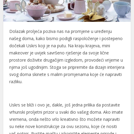
Dolazak proljeća poziva nas na promjene u uređenju
našeg doma, kako bismo podigli raspoloženje i postepeno
dočekali Uskrs koji je na putu. Na kraju krajeva, mini
makeover je uvijek savršeno rješenje da svoje lične
prostore doživite drugačijim izgledom, provodeći vrijeme u
njima još ugodnijim. Stoga se pripremite da dizajn interijera
svog doma skinete s malim promjenama koje će napraviti
razliku.
Uskrs se bliži i ovo je, dakle, još jedna prilika da postavite
vrhunski proljetni prizor u svaki dio vašeg doma. Ako imate
vremena, onda nešto vrlo kreativno što možete napraviti
su neke nove konstrukcije za ovu sezonu, koje će nositi
vaš potpis. Pustite maštu i iskoristite elemente prirode i