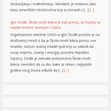
zlostavljanju i maltretiranju. Miodanić je nedavno dao
iskaz američkim istražiocima koji su boravili u […]
[...]
Igor Dodik: Škola novih lidera je naš ponos, za Srpsku se
najviše borimo znanjem i čašću
Organizacioni sekretar SNSD-a Igor Dodik poručio je na
društvenoj mreži X da je Škola novih lidera ponos ove
stranke, ističući značaj mladih ljudi koji su odlučili da
ş
svoje vrijeme, znanje i energiju posvete Republici
Srpskoj. Dodik je zahvalio polaznicima Škole novih
lidera, navodeći da su dio, kako je rekao, najljepših
godina svog života odlučili da […]
[...]
Jedna zemlja drži gotovo četvrtinu ekonomije EU: Novi
podaci otkrivaju ko vuče kontinent naprijed
Vrijednost bruto domaćeg proizvoda (BDP) Evropske
unije dostigla je 18,8 biliona evra u 2025. godini, a
najveća ekonomija Unije i dalje je Njemačka, čiji je BDP