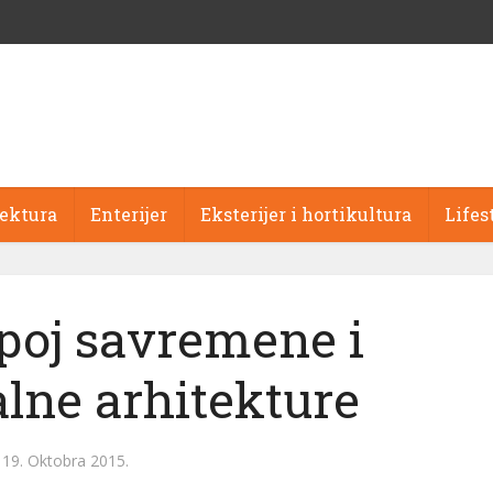
tektura
Enterijer
Eksterijer i hortikultura
Lifes
poj savremene i
alne arhitekture
19. Oktobra 2015.