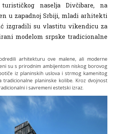
turističkog naselja Divčibare, na
n u zapadnoj Srbiji, mladi arhitekti
ć izgradili su vlastitu vikendicu za
irirani modelom srpske tradicionalne
odredili arhitekturu ove malene, ali moderne
đeni su s prirodnim ambijentom niskog borovog
 potiče iz planinskih uslova i strmog kamenitog
a tradicionalne planinske kolibe. Kroz dvojnost
tradicionalni i savremeni estetski izraz.