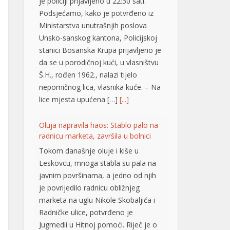
je policiji prijavljeno u 22:30 sati.
Podsjećamo, kako je potvrđeno iz
Ministarstva unutrašnjih poslova
Unsko-sanskog kantona, Policijskoj
stanici Bosanska Krupa prijavljeno je
da se u porodičnoj kući, u vlasništvu
Š.H., rođen 1962., nalazi tijelo
nepomičnog lica, vlasnika kuće. – Na
lice mjesta upućena […]
[...]
Oluja napravila haos: Stablo palo na
radnicu marketa, završila u bolnici
Tokom današnje oluje i kiše u
Leskovcu, mnoga stabla su pala na
javnim površinama, a jedno od njih
je povrijedilo radnicu obližnjeg
marketa na uglu Nikole Skobaljića i
Radničke ulice, potvrđeno je
Jugmedii u Hitnoj pomoći. Riječ je o