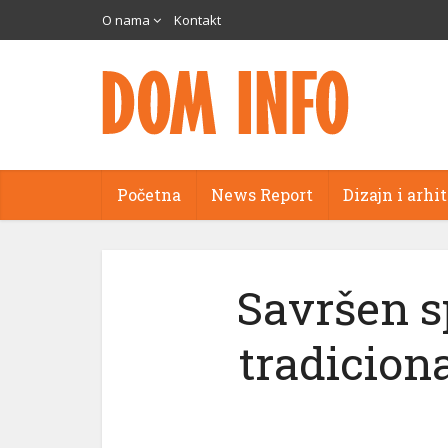
O nama
Kontakt
Početna
News Report
Dizajn i arhi
Savršen s
tradicion