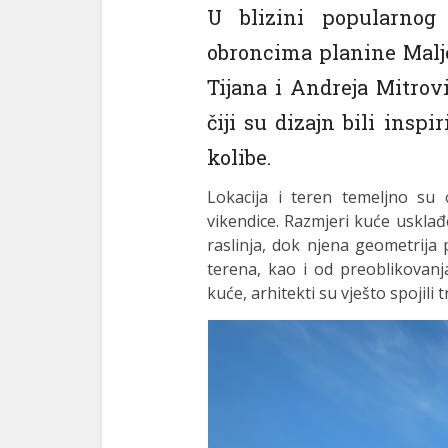
U blizini popularnog 
obroncima planine Malje
Tijana i Andreja Mitrovi
čiji su dizajn bili insp
kolibe.
Lokacija i teren temeljno su 
vikendice. Razmjeri kuće uskla
raslinja, dok njena geometrija
terena, kao i od preoblikovanj
kuće, arhitekti su vješto spojili 