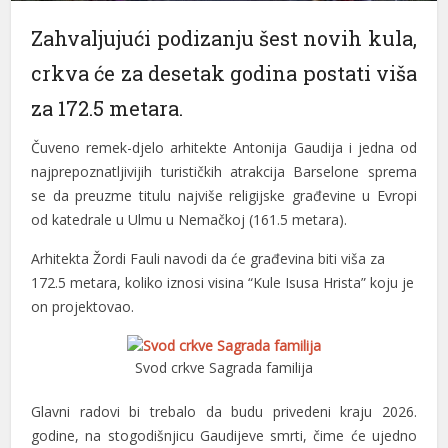
panel
Zahvaljujući podizanju šest novih kula,
crkva će za desetak godina postati viša
panel
za 172.5 metara.
panel
Čuveno remek-djelo arhitekte Antonija Gaudija i jedna od
panel
najprepoznatljivijih turističkih atrakcija Barselone sprema
panel
se da preuzme titulu najviše religijske građevine u Evropi
od katedrale u Ulmu u Nemačkoj (161.5 metara).
panel
Arhitekta Žordi Fauli navodi da će građevina biti viša za
panel
172.5 metara, koliko iznosi visina “Kule Isusa Hrista” koju je
panel
on projektovao.
panel
Svod crkve Sagrada familija
panel
Glavni radovi bi trebalo da budu privedeni kraju 2026.
panel
godine, na stogodišnjicu Gaudijeve smrti, čime će ujedno