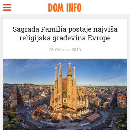
cort
s
Sagrada Familia postaje najviša
religijska građevina Evrope
eams
panel
22. Oktobra 2015.
panel
aketleri