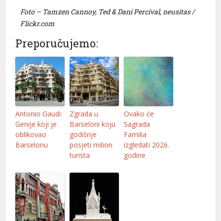
Foto – Tamzen Cannoy, Ted & Dani Percival, neusitas /
panel
Flickr.com
panel
Preporučujemo:
panel
panel
panel
panel
Antonio Gaudi:
Zgrada u
Ovako će
Genije koji je
Barseloni koju
Sagrada
panel
oblikovao
godišnje
Familia
Barselonu
posjeti milion
izgledati 2026.
panel
turista
godine
panel
panel
panel