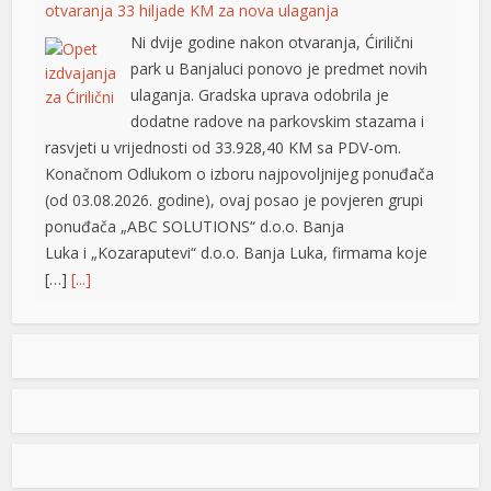
otvaranja 33 hiljade KM za nova ulaganja
Panel
Ni dvije godine nakon otvaranja, Ćirilični
park u Banjaluci ponovo je predmet novih
Panel
ulaganja. Gradska uprava odobrila je
dodatne radove na parkovskim stazama i
Panel
rasvjeti u vrijednosti od 33.928,40 KM sa PDV-om.
Panel
Konačnom Odlukom o izboru najpovoljnijeg ponuđača
(od 03.08.2026. godine), ovaj posao je povjeren grupi
Panel
ponuđača „ABC SOLUTIONS“ d.o.o. Banja
Panel
Luka i „Kozaraputevi“ d.o.o. Banja Luka, firmama koje
[…]
[...]
Panel
Preminuo Drago Galić: Euroherc se oprašta od jednog
panel
od svojih osnivača
vukat
U 73. godini preminuo je Drago Galić iz
Širokog Brijega, jedan od osnivača
Escort
Euroherca te dugogodišnji rukovodioca u
sektoru osiguranja. Drago Galić rođen je