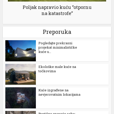
panel
Poljak napravio kuću “otpornu
na katastrofe”
panel
Preporuka
Pogledajte prekrasni
ink
projekat minimalističke
kuće u...
Ekološke male kuće na
točkovima
atın al
panel
Kuće izgrađene na
panel
nevjerovatnim lokacijama
panel
panel
Rustične spavaće sobe: