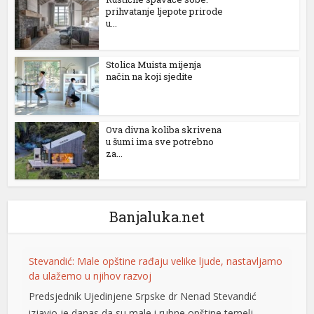
prihvatanje ljepote prirode
u...
panel
panel
Stolica Muista mijenja
način na koji sjedite
panel
panel
Ova divna koliba skrivena
panel
u šumi ima sve potrebno
za...
panel
panel
Banjaluka.net
panel
Stevandić: Male opštine rađaju velike ljude, nastavljamo
panel
da ulažemo u njihov razvoj
Predsjednik Ujedinjene Srpske dr Nenad Stevandić
panel
izjavio je danas da su male i rubne opštine temelj