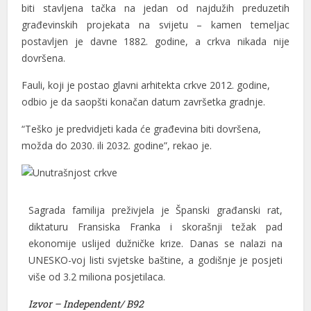
biti stavljena tačka na jedan od najdužih preduzetih
panel
građevinskih projekata na svijetu – kamen temeljac
panel
postavljen je davne 1882. godine, a crkva nikada nije
dovršena.
panel
Fauli, koji je postao glavni arhitekta crkve 2012. godine,
panel
odbio je da saopšti konačan datum završetka gradnje.
panel
“Teško je predvidjeti kada će građevina biti dovršena,
atın al
možda do 2030. ili 2032. godine”, rekao je.
atın al
panel
Sagrada familija preživjela je Španski građanski rat,
panel
diktaturu Fransiska Franka i skorašnji težak pad
ekonomije uslijed dužničke krize. Danas se nalazi na
panel
UNESKO-voj listi svjetske baštine, a godišnje je posjeti
više od 3.2 miliona posjetilaca.
panel
Izvor – Independent/ B92
panel