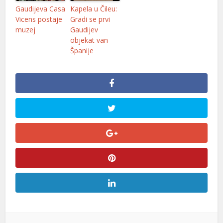
panel
Gaudijeva Casa
Kapela u Čileu:
Vicens postaje
Gradi se prvi
panel
muzej
Gaudijev
objekat van
panel
Španije
panel
Panel
Panel
u
Panel