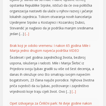
panel
opstanka Republike Srpske, ističući da će ova politička
organizacija nastaviti da ulaže u njihov razvoj i jačanje
panel
lokalnih zajednica. Tokom otvaranja novih kancelarija
panel
Ujedinjene Srpske u Kostajnici i Kozarskoj Dubici,
Stevandić je naglasio da je podrška manjim sredinama
panel
jedan […]
[...]
panel
Brak koji je odolio vremenu: I nakon 65 godina Mile i
panel
Marija jedno drugom najveća podrška VIDEO
Šezdeset i pet godina zajedničkog života, bezbroj
panel
uspona, iskušenja i radosti. Mile i Marija Škrbić iz
panel
Prijedora svoju ljubav gradili su više od šest decenija, a
danas ih okružuje ono što smatraju svojim najvećim
panel
bogatstvom, 23 člana najuže porodice. Njihova životna
priča svjedoči da su ljubav, poštovanje i zajedništvo
atın al
vrijednosti koje traju cijeli život. Ovo […]
[...]
Panel
Opet izdvajanja za Ćirilični park: Ni dvije godine nakon
Panel